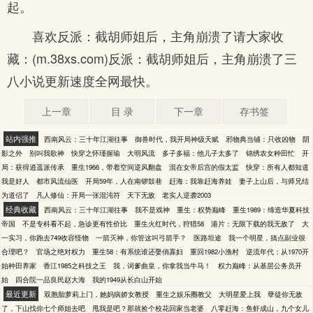
起。
喜欢反派：截胡师姐后，主角崩溃了请大家收
藏：(m.38xs.com)反派：截胡师姐后，主角崩溃了三
八小说更新速度全网最快。
上一章
目 录
下一章
存书签
站内强推
西南风云：三十年江湖往事
御兽时代，我开局神级天赋
邪物典当铺：只收凶物
阴
影之外
别叫我歌神
快穿之怀瑾握瑜
大明风流
多子多福：他儿子太多了
锦绣农女种田忙
开
局：获得逍遥派传承
重生1966，带着空间逆风翻盘
混在女帝后宫的假太监
快穿：所有人都知道
我是好人
都市风流仙医
开局59年，人在南锣鼓巷
赶海：我靠赶海养娃
妻子上山后，与师兄结
为道侣了
凡人修仙：开局一张混沌符
天下无敌
老实人逆袭2003
经典收藏
西南风云：三十年江湖往事
我不是戏神
重生：权势巅峰
重生1989：缔造华夏科技
帝国
不是专科看不起，急诊更有性价比
重生火红时代，狩猎58
港片：无限下载的我无敌了
大
一实习，你跑去749收容怪物
一箭灭神，你管这叫弓箭手？
医路坦途
我一个明星，搞点副业很
合理吧？
官场之绝对权力
重生58：有系统谁还娶俏寡妇
重回1982小渔村
逆流年代：从1970开
始种田养家
香江1985之科技之王
我，词爹曲皇，你拿我当牛马！
权力巅峰：从基层公务员开
始
四合院一品良民赵大海
我的1949从长白山开始
最近更新
双胞胎萝莉上门，她妈病娇女教授
重生之娱乐圈教父
大明星爱上我
孽徒你无敌
了，下山找你七个师姐去吧
甩我是吧？那就捡个校花回家当老婆
八零赶海：鱼虾成山，九个女儿