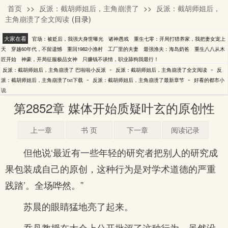
首页
>>
反派：截胡师姐后，主角崩溃了
>>
反派：截胡师姐后，
巴啦啦小反派
主角崩溃了全文阅读
(目录)
大家在看
官场：被贬后，我强大身世曝光
诸神愚戏
重生七零：开局打猎养家，我把妻女宠上
天
穿越60年代，不留遗憾
重回1982小渔村
工厂里的夫妻
最强渔夫：海岛奶爸
重生八八从木
匠开始
神豪，开局征服极品女神
只赚钱不谈情，职业舔狗我最行！
-
-
反派：截胡师姐后，主角崩溃了 巴啦啦小反派
反派：截胡师姐后，主角崩溃了全文阅读
反
-
-
派：截胡师姐后，主角崩溃了txt下载
反派：截胡师姐后，主角崩溃了最新章节
好看的都市小
说
第2852章 媒体开始质疑叶玄的原创性
上一章
书 页
下一章
阅读记录
但他说‘最近有一些年轻的研究者把别人的研究成
果包装成自己的原创，这种行为是对学术道德的严重
践踏’。全场哗然。”
苏晨的眼睛猛地亮了起来。
乔丹教授在大会上公开批评了这种行为，虽然没