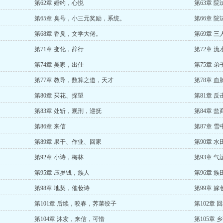
第62章 婚约，心悦
第63章 
第65章 臭号，小三元奖励，系统。
第66章 
第68章 香臭，文学大佬。
第69章 
第71章 变化，辞行
第72章 
第74章 吴家，出仕
第75章 
第77章 教导，数算之道，天才
第78章 
第80章 买花、探望
第81章 
第83章 处斩，观刑，巡抚
第84章 
第86章 来信
第87章 
第89章 果干、作业、回家
第90章 
第92章 小诗，梅林
第93章 气
第95章 压岁钱，族人
第96章 
第98章 地契，催妆诗
第99章 
第101章 后续，咬春，荠菜饺子
第102章 
第104章 沐发，来信，可惜
第105章 