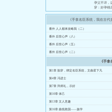
孕父不详，
穿：好孕桃
《手拿名臣系统，我在古代
番外 人人都来攻略我（二）
番外 后世心声（八）
番外 后世心声（五）
番外 后世心声（二）
《手拿
第1章 胎穿，绑定名臣系统，文曲星下凡
第4章 冯进士
第7章 拜师礼，示好
第10章 体己
第13章 文人意趣
第16章 曲线救国——族学