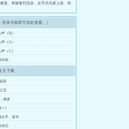
难逃
、
替嫁被判流放，反手坑仇家上路
、
快
，登录书架即可实时查看。）
心声（完）
心声（六）
心声（三）
番外四
全文下载
十亩田
世之宝
室，揭皮
貌＋1
元娘出手，读书
田传记