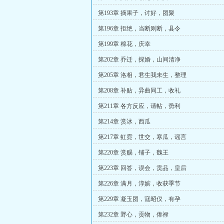
第193章 摘果子，讨好，团聚
第196章 拒绝，当断则断，县令
第199章 棉花，庆幸
第202章 乔迁，探婚，山间清净
第205章 洛相，君生我未生，整理
第208章 补贴，异曲同工，收礼
第211章 各方反应，请帖，势利
第214章 赏冰，西瓜
第217章 虹霓，世交，寒瓜，谣言
第220章 赏赐，铺子，魏王
第223章 回答，误会，贡品，皇后
第226章 满月，淳嫔，收获季节
第229章 凝玉团，寇昭仪，有孕
第232章 野心，贡物，俸禄