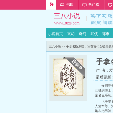
书库
热门榜
三八小说
www.38xs.com
小说首页
玄幻
奇幻
武侠
都市
三八小说
>> 手拿名臣系统，我在古代女扮男装
手拿
作 者：
爱
最后更新：20
许玥穿
女拼到博士
是名臣系统
《手拿
人迷帝尊
、
炮灰抱男神