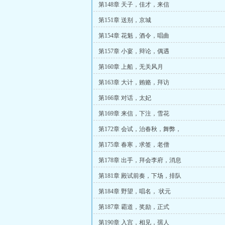
第148章 天子，佳才，来信
第151章 送别，京城
第154章 花魁，酒令，唱曲
第157章 小宴，辩论，偶遇
第160章 上船，无关风月
第163章 大计，贿赂，拜访
第166章 对话，太妃
第169章 来信，下注，雪花
第172章 会试，治春秋，舞弊，
第175章 春寒，求签，老僧
第178章 出手，拜会李府，消息
第181章 殿试前奏，下场，排队
第184章 野望，唱名， 状元
第187章 霸道，奖励，正式
第190章 入宫，相见，孺人