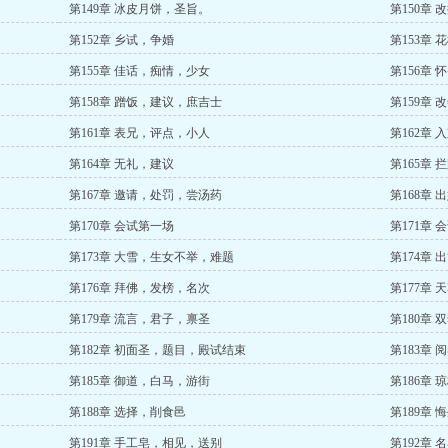
第149章 冰皮月饼，圣旨。
第150章
第152章 乡试，争婚
第153章 
第155章 佳话，痴情，少女
第156章
第158章 蹭饭，建议，庶吉士
第159章
第161章 表兄，评点，小人
第162章
第164章 无礼，建议
第165章
第167章 邀请，处罚，尝汤药
第168章 
第170章 会试第一场
第171章 
第173章 大雪，生女不举，难题
第174章
第176章 拜佛，发榜，名次
第177章
第179章 流言，君子，禀圣
第180章
第182章 初面圣，题目，殿试结束
第183章
第185章 御道，白马，游街
第186章
第188章 选择，削食邑
第189章
第191章 手工皂，相见，送别
第192章