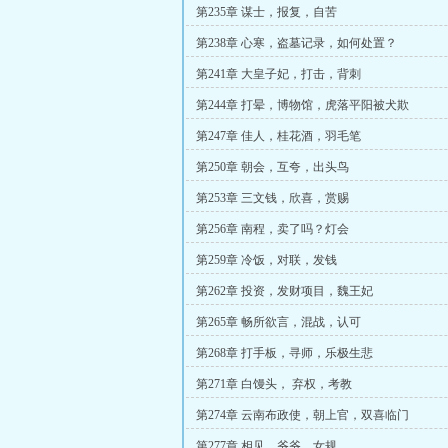
第235章 谋士，报复，自苦
第238章 心寒，盗墓记录，如何处置？
第241章 大皇子妃，打击，背刺
第244章 打晕，博物馆，虎落平阳被犬欺
第247章 佳人，桂花酒，羽毛笔
第250章 朝会，互夸，出头鸟
第253章 三文钱，欣喜，赏赐
第256章 南程，卖了吗？灯会
第259章 冷饭，对联，发钱
第262章 投资，发财项目，魏王妃
第265章 畅所欲言，混战，认可
第268章 打手板，寻师，乐极生悲
第271章 白馒头， 弃权，考教
第274章 云南布政使，朝上官，双喜临门
第277章 相见，爷爷，女规