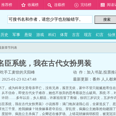
推荐榜
收藏榜
连载榜
完结榜
阅读
历史
军事
悬疑
游戏
科幻
体育
古言
现言
幻言
仙侠
最新章节列表
名臣系统，我在古代女扮男装
吃手工麦饺的天阳峰
动 作：
加入书架
,
投票推
25-01-23 02:47:48
最新更新：
番外 人人都
书了。成为科举文里母亲早亡，没有兄弟，孤苦无依，家中不管只能尴尬寄住在
，从不信命，即使古代女子难存，她也不放弃的思考着该怎么破局。系统:不，
。许玥:……多年以后，乡人都说，许家祖坟冒了青烟，徐玥三岁识文，五岁作诗，
名臣系统，我在古代女扮男装》小说推荐：
满门炮灰读我心后，全家造反了
、
惹
浮光三千里
、
抢我姻缘？转身嫁暴君夺后位
、
穿乱世，疯癫公主她靠抢劫建国了
、
度韶华
、
疯批公主杀疯了，众卿还在修罗场
、
上错花轿嫁病弱权臣，被宠冠京