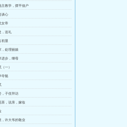
许地主教学，摆平佃户
徒谈心
代女帝
住处，送礼
名初显
回家，处理丽娘
文章进步，继母
县试（一）
举夺魁
试
宠妾，子侄拜访
荷花茶，说亲，嫁妆
妆
收丝，许大爷的敬业