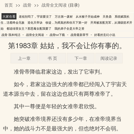
首页
>>
战骨
>>
战骨全文阅读
(目录)
我本纯洁
大家在看
老祖别苟了，宇宙要没了
万古第一废材
从水猴子开始成神
天兽鼎
系统赋我长
生，活着终会无敌
造化天帝诀
收徒，为师真的和你天下第一好
开局被发配充军，从满级箭术开
始
都追绿茶女主？那恶毒女配我要了
我的弟子全是大帝之资
-
-
-
-
战骨 我本纯洁
战骨全文阅读
战骨txt下载
战骨最新章节
好看的玄幻小说
第1983章 姑姑，我不会让你有事的。
上一章
书 页
下一章
阅读记录
准骨帝降临君家这边，发出了它审判。
如今，君家这边强大的准帝都已经闯入了宇宙天
道本源当中去，留在这边也就只有两尊准帝了。
其中一尊便是年轻的女准帝君欣悦。
她突破准帝境界还没有多少年，在准帝境界当
中，她的战斗力不是最强大的，但也绝对不会弱。