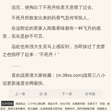
说完，便掏出了不死丹给君天意喂了过去。
不死丹所散发出来的药香气息何等惊人。
在这附近的君家人闻着香味都有一种飞升的感
觉，实在是妙不可言。
远处也有强大生灵马上感应到，当即抹过了贪婪
之色惊呼了起来：“不死丹！”
……
喜欢战骨请大家收藏：(m.38xs.com)战骨三八小
说更新速度全网最快。
上一章
目 录
下一章
存书签
站内强推
西南风云：三十年江湖往事
我在天牢，长生不死
红楼群芳谱
官家天下
官场：被
贬后，我强大身世曝光
权力巅峰：从借调省委大院开始
御兽时代，我开局神级天赋
邪物典当