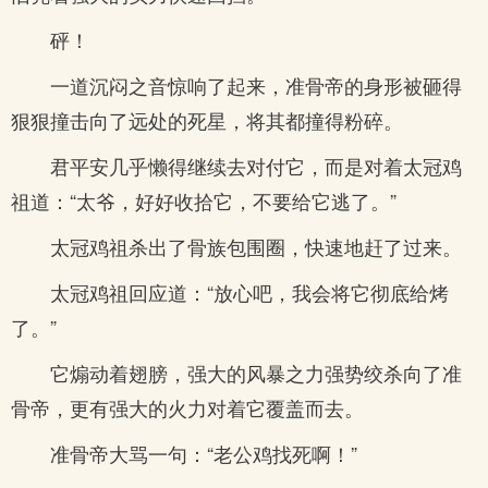
砰！
一道沉闷之音惊响了起来，准骨帝的身形被砸得
狠狠撞击向了远处的死星，将其都撞得粉碎。
君平安几乎懒得继续去对付它，而是对着太冠鸡
祖道：“太爷，好好收拾它，不要给它逃了。”
太冠鸡祖杀出了骨族包围圈，快速地赶了过来。
太冠鸡祖回应道：“放心吧，我会将它彻底给烤
了。”
它煽动着翅膀，强大的风暴之力强势绞杀向了准
骨帝，更有强大的火力对着它覆盖而去。
准骨帝大骂一句：“老公鸡找死啊！”