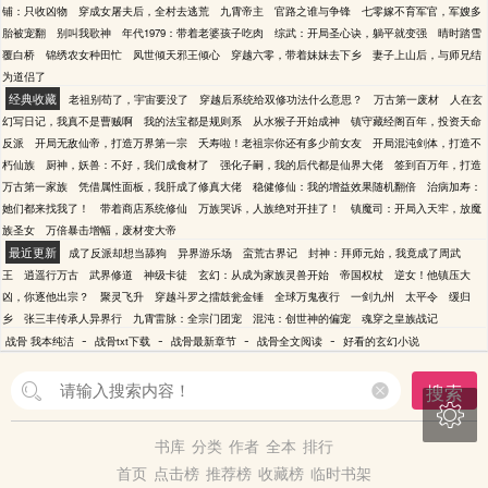
铺：只收凶物
穿成女屠夫后，全村去逃荒
九霄帝主
官路之谁与争锋
七零嫁不育军官，军嫂多
胎被宠翻
别叫我歌神
年代1979：带着老婆孩子吃肉
综武：开局圣心诀，躺平就变强
晴时踏雪
覆白桥
锦绣农女种田忙
凤世倾天邪王倾心
穿越六零，带着妹妹去下乡
妻子上山后，与师兄结
为道侣了
经典收藏
老祖别苟了，宇宙要没了
穿越后系统给双修功法什么意思？
万古第一废材
人在玄
幻写日记，我真不是曹贼啊
我的法宝都是规则系
从水猴子开始成神
镇守藏经阁百年，投资天命
反派
开局无敌仙帝，打造万界第一宗
夭寿啦！老祖宗你还有多少前女友
开局混沌剑体，打造不
朽仙族
厨神，妖兽：不好，我们成食材了
强化子嗣，我的后代都是仙界大佬
签到百万年，打造
万古第一家族
凭借属性面板，我肝成了修真大佬
稳健修仙：我的增益效果随机翻倍
治病加寿：
她们都来找我了！
带着商店系统修仙
万族哭诉，人族绝对开挂了！
镇魔司：开局入天牢，放魔
族圣女
万倍暴击增幅，废材变大帝
最近更新
成了反派却想当舔狗
异界游乐场
蛮荒古界记
封神：拜师元始，我竟成了周武
王
逍遥行万古
武界修道
神级卡徒
玄幻：从成为家族灵兽开始
帝国权杖
逆女！他镇压大
凶，你逐他出宗？
聚灵飞升
穿越斗罗之擂鼓瓮金锤
全球万鬼夜行
一剑九州
太平令
缓归
乡
张三丰传承人异界行
九霄雷脉：全宗门团宠
混沌：创世神的偏宠
魂穿之皇族战记
-
-
-
-
战骨 我本纯洁
战骨txt下载
战骨最新章节
战骨全文阅读
好看的玄幻小说
搜索

书库
分类
作者
全本
排行
首页
点击榜
推荐榜
收藏榜
临时书架