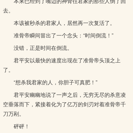
本来已经到了嘴边的神骨往君家的那些人倒了回
去。
本该被秒杀的君家人，居然再一次复活了。
准骨帝瞬间冒出了一个念头：“时间倒流！”
没错，正是时间在倒流。
君平安以最快的速度出现在了准骨帝头顶之上
了。
“想杀我君家的人，你胆子可真肥！”
君平安幽幽地说了一声之后，无穷无尽的杀意凌
空垂落而下，紧接着化为了亿万的剑刃对着准骨帝千
刀万剐。
砰砰！