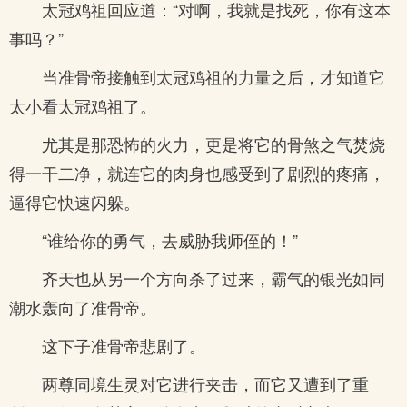
太冠鸡祖回应道：“对啊，我就是找死，你有这本
事吗？”
当准骨帝接触到太冠鸡祖的力量之后，才知道它
太小看太冠鸡祖了。
尤其是那恐怖的火力，更是将它的骨煞之气焚烧
得一干二净，就连它的肉身也感受到了剧烈的疼痛，
逼得它快速闪躲。
“谁给你的勇气，去威胁我师侄的！”
齐天也从另一个方向杀了过来，霸气的银光如同
潮水轰向了准骨帝。
这下子准骨帝悲剧了。
两尊同境生灵对它进行夹击，而它又遭到了重