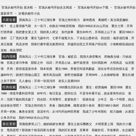
-
-
-
官场从秘书开始 老冰棍
官场从秘书开始全文阅读
官场从秘书开始txt下载
官场从秘书开始
-
最新章节
好看的都市小说
大家在看
西南风云：三十年江湖往事
官场之绝对权力
诸神愚戏
离婚吧！真当我是癞蛤
蟆？
史上最强炼气期
大一实习，你跑去749收容怪物
我的1949从长白山开始
重生七零：开局
打猎养家，我把妻女宠上天
我的美人师父
加代故事
重生60年代，开局就上山下乡
重回1982小
渔村
工厂里的夫妻
重生飞扬年代
七零不做冤大头，下乡赶山娶村花
四合院：魂穿成烈属，浑
身正能量
风流乡情
我靠打爆学霸兑换黑科技
穿越四合院之开局落户四合院
小海豹模拟成始祖
龙鲲，很合理吧
站内强推
西南风云：三十年江湖往事
官场：被贬后，我强大身世曝光
邪物典当铺：只收凶
物
官路之谁与争锋
阴影之外
综武：开局圣心诀，躺平就变强
别叫我歌神
大明风流
仙灵图
谱
开局：获得逍遥派传承
我本初唐
重生1966，带着空间逆风翻盘
混在女帝后宫的假太监
穿
越80年代：驯虎打猎做山霸王
都市风流仙医
春野尤物寡嫂
开局59年，人在南锣鼓巷
重生红楼
之庶子贾环
凡人修仙：开局一张混沌符
老实人逆袭2003
经典收藏
西南风云：三十年江湖往事
1955重生回到从前
重生：权势巅峰
重回1958
重生
1989：缔造华夏科技帝国
60年代：每日盲盒，悠闲生活
不是专科看不起，急诊更有性价比
港
片：无限下载的我无敌了
四合院：开局警司，老婆热芭！
医路坦途
少年王
我一个明星，搞点
副业很合理吧？
官场之绝对权力
美食：随机摆摊，顾客追我十条街
重回1982小渔村
四合院：
开局一把枪，禽兽全发慌
逆流年代：从1970开始种田养家
我成了少年何雨柱
权力巅峰：从基层
公务员开始
我的1949从长白山开始
最近更新
双胞胎萝莉上门，她妈病娇女教授
重生之娱乐圈教父
大明星爱上我
我的大小魔
女
甩我是吧？那就捡个校花回家当老婆
我的区长老婆
灵事录
我被炒后，市值暴跌，女总裁哭