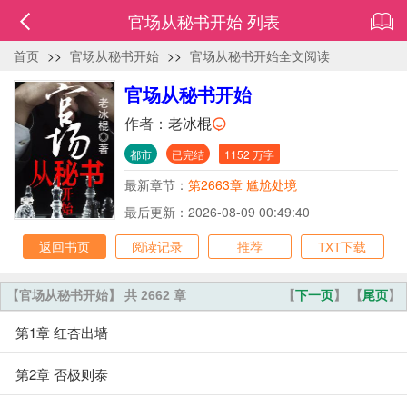
官场从秘书开始 列表
首页
>>
官场从秘书开始
>>
官场从秘书开始全文阅读
官场从秘书开始
作者：
老冰棍
都市
已完结
1152 万字
最新章节：
第2663章 尴尬处境
最后更新：2026-08-09 00:49:40
返回书页
阅读记录
推荐
TXT下载
【官场从秘书开始】 共 2662 章
【
下一页
】 【
尾页
】
第1章 红杏出墙
第2章 否极则泰