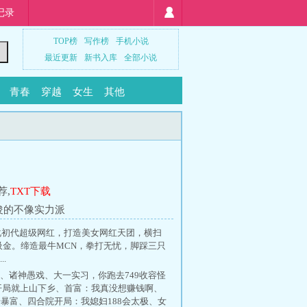
记录
TOP榜
写作榜
手机小说
最近更新
新书入库
全部小说
青春
穿越
女生
其他
荐
,
TXT下载
英俊的不像实力派
化初代超级网红，打造美女网红天团，横扫
吸金。缔造最牛MCN，拳打无忧，脚踩三只
.
、
诸神愚戏
、
大一实习，你跑去749收容怪
开局就上山下乡
、
首富：我真没想赚钱啊
、
始暴富
、
四合院开局：我媳妇188会太极
、
女