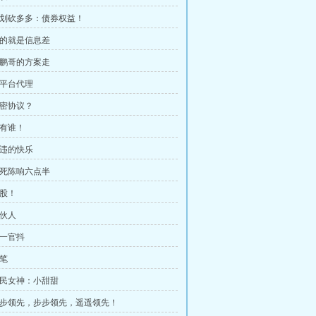
 谋划砍多多：债券权益！
 玩的就是信息差
 按鹏哥的方案走
双平台代理
保密协议？
还有谁！
久违的快乐
 干死陈响六点半
万股！
合伙人
第一官抖
伏笔
 全民女神：小甜甜
 一步领先，步步领先，遥遥领先！