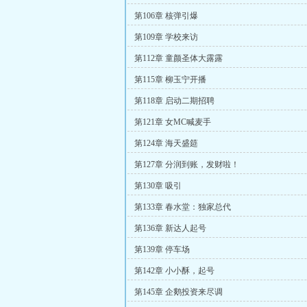
第106章 核弹引爆
第109章 学校来访
第112章 童颜圣体大露露
第115章 柳玉宁开播
第118章 启动二期招聘
第121章 女MC喊麦手
第124章 海天盛筵
第127章 分润到账，发财啦！
第130章 吸引
第133章 春水堂：独家总代
第136章 新达人起号
第139章 停车场
第142章 小小酥，起号
第145章 企鹅投资来尽调