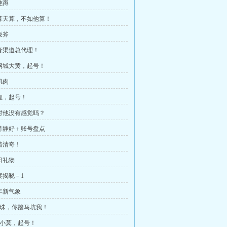
使蹲
人算天算，不如他算！
板斧
豆音渠道总代理！
红钢城大黄，起号！
肌肉
阿狸，起号！
你对他没有感觉吗？
岁月静好＋账号盘点
骨骼清奇！
日礼物
案揭晓－1
新年新气象
 朱珠，你踏马坑我！
 洪小莫，起号！