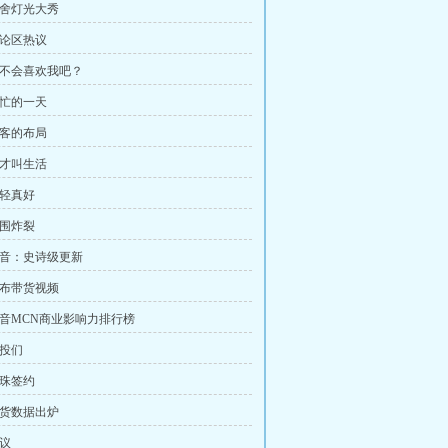
宿舍灯光大秀
评论区热议
 他不会喜欢我吧？
繁忙的一天
掮客的布局
这才叫生活
年轻真好
氛围炸裂
 抖音：史诗级更新
发布带货视频
 抖音MCN商业影响力排行榜
创投们
朱珠签约
带货数据出炉
会议