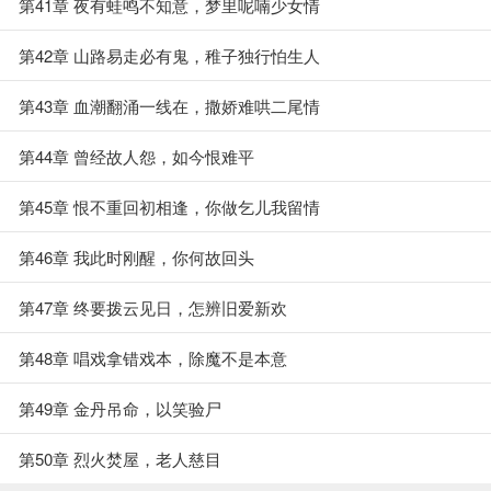
第41章 夜有蛙鸣不知意，梦里呢喃少女情
第42章 山路易走必有鬼，稚子独行怕生人
第43章 血潮翻涌一线在，撒娇难哄二尾情
第44章 曾经故人怨，如今恨难平
第45章 恨不重回初相逢，你做乞儿我留情
第46章 我此时刚醒，你何故回头
第47章 终要拨云见日，怎辨旧爱新欢
第48章 唱戏拿错戏本，除魔不是本意
第49章 金丹吊命，以笑验尸
第50章 烈火焚屋，老人慈目