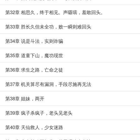
第32章 相思久，终于相见。声嗫嚅，羞敢回头。
第33章 胜长久但未全功，败一瞬则难回头
第34章 说是斗法，实则诈骗
第35章 道童下山，魔功现世
第36章 求生之路，亡命之徒
第37章 机关算尽有漏洞，手段尽施再无法
第38章 姐妹，两开
第39章 疯子杀疯子，老头见老头
第40章 天仙救人，少女迷路