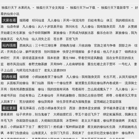
-
-
-
-
独孤行天下 水果药丸
独孤行天下全文阅读
独孤行天下txt下载
独孤行天下最新章节
好
看的仙侠小说
大家在看
烟雨楼
叩问仙道
凡人修仙：开局一张混沌符
归处有青山
体王
我的模拟长生
路
仙鼎奇缘
凡人修仙：从八十岁筑基开始
阵问长生
凡人修仙：我有随身灵田
凡骨
从赘婿
开始建立长生家族
仙子你听我解释
家族修仙：开局成为镇族法器
极乐合欢功
家族修仙，我为
镇族灵石
化凡为仙
仙人消失之后
苍古界
百世飞升
站内强推
西南风云：三十年江湖往事
邪物典当铺：只收凶物
官路之谁与争锋
阴影之外
综
武：开局圣心诀，躺平就变强
别叫我歌神
快穿之怀瑾握瑜
多子多福：他儿子太多了
锦绣农女
种田忙
开局：获得逍遥派传承
我本初唐
重生1966，带着空间逆风翻盘
混在女帝后宫的假太
监
都市风流仙医
春野尤物寡嫂
开局59年，人在南锣鼓巷
重生红楼之庶子贾环
一号红人
妻
子上山后，与师兄结为道侣了
老实人逆袭2003
经典收藏
烟雨楼
小师妹她卷哭了修仙界
凡人修仙：我有随身灵田
长生不死，从洞天福地开
始
从面板开始修仙
掌门仙路
我有一个修仙世界
被渣重生后我在修仙界内卷成第一
流浪骑士
开局：我有简易数据面板
修仙：我的技能有词条
苟着画符，怎么就成魔头了？
凡人修仙：从一
本破书开始
归处有青山
乙木修仙传
开局机缘翻倍，我强亿点很合理吧
师尊，你看师兄又带女
人回来了！
荒古镇狱经
修仙异闻录
转生异世界成为落魄贵族
蛮荒崛起之雷焱部落
最近更新
看见弹幕后，白莲小师妹卷哭全宗
西游：唐僧本是女娇娥
穿书被杀妻证道？魔尊追
妻夜夜哄
仙子求求你，别当鬼修了
大师姐摆烂后，带五个道侣飞升了
绑定捡漏系统，我薅女主
羊毛飞升
伪装隐世仙族后，大佬疯狂跪舔我
冰雪神剑
老太太不服老，修仙界里做烧烤
灵魂互
换后，小师妹装不下去了
搬空宗门！抢机缘！冤种师妹逆袭
蔡文姬的修仙长生路
大师姐她有点
飒
本掌门负债成仙
山海渡灵人
全宗门飞升后，系统来了
合欢宗社恐女修在逃中
修仙界内