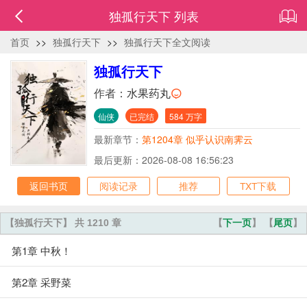
独孤行天下 列表
首页
>>
独孤行天下
>>
独孤行天下全文阅读
独孤行天下
作者：
水果药丸
仙侠
已完结
584 万字
最新章节：
第1204章 似乎认识南霁云
最后更新：2026-08-08 16:56:23
返回书页
阅读记录
推荐
TXT下载
【独孤行天下】 共 1210 章
【
下一页
】 【
尾页
】
第1章 中秋！
第2章 采野菜