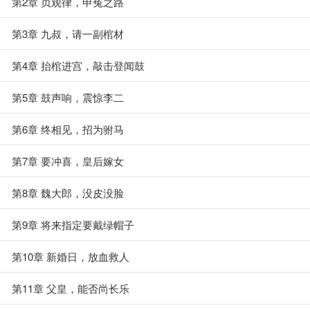
第2章 贞观律，申冤之路
第3章 九叔，请一副棺材
第4章 抬棺进宫，敲击登闻鼓
第5章 鼓声响，震惊李二
第6章 终相见，招为驸马
第7章 要冲喜，皇后嫁女
第8章 魏大郎，没皮没脸
第9章 将来指定要戴绿帽子
第10章 新婚日，放血救人
第11章 父皇，能否尚长乐