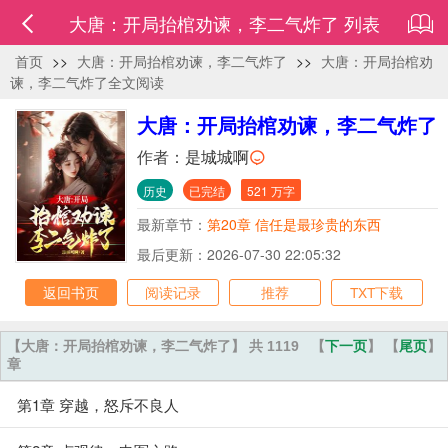
大唐：开局抬棺劝谏，李二气炸了 列表
首页
>>
大唐：开局抬棺劝谏，李二气炸了
>>
大唐：开局抬棺劝
谏，李二气炸了全文阅读
大唐：开局抬棺劝谏，李二气炸了
作者：
是城城啊
历史
已完结
521 万字
最新章节：
第20章 信任是最珍贵的东西
最后更新：2026-07-30 22:05:32
返回书页
阅读记录
推荐
TXT下载
【大唐：开局抬棺劝谏，李二气炸了】 共 1119
【
下一页
】 【
尾页
】
章
第1章 穿越，怒斥不良人