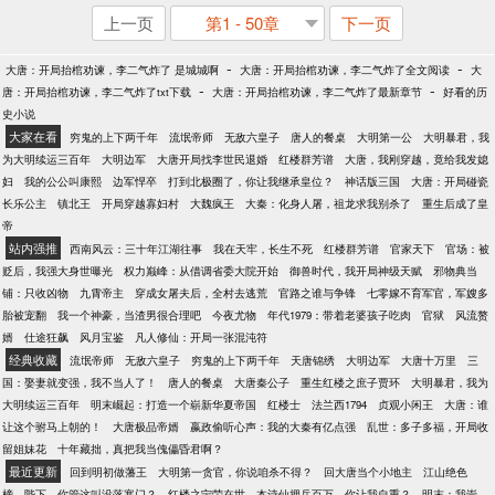
上一页
第1 - 50章
下一页
-
-
大唐：开局抬棺劝谏，李二气炸了 是城城啊
大唐：开局抬棺劝谏，李二气炸了全文阅读
大
-
-
唐：开局抬棺劝谏，李二气炸了txt下载
大唐：开局抬棺劝谏，李二气炸了最新章节
好看的历
史小说
大家在看
穷鬼的上下两千年
流氓帝师
无敌六皇子
唐人的餐桌
大明第一公
大明暴君，我
为大明续运三百年
大明边军
大唐开局找李世民退婚
红楼群芳谱
大唐，我刚穿越，竟给我发媳
妇
我的公公叫康熙
边军悍卒
打到北极圈了，你让我继承皇位？
神话版三国
大唐：开局碰瓷
长乐公主
镇北王
开局穿越寡妇村
大魏疯王
大秦：化身人屠，祖龙求我别杀了
重生后成了皇
帝
站内强推
西南风云：三十年江湖往事
我在天牢，长生不死
红楼群芳谱
官家天下
官场：被
贬后，我强大身世曝光
权力巅峰：从借调省委大院开始
御兽时代，我开局神级天赋
邪物典当
铺：只收凶物
九霄帝主
穿成女屠夫后，全村去逃荒
官路之谁与争锋
七零嫁不育军官，军嫂多
胎被宠翻
我一个神豪，当渣男很合理吧
今夜尤物
年代1979：带着老婆孩子吃肉
官狱
风流赘
婿
仕途狂飙
风月宝鉴
凡人修仙：开局一张混沌符
经典收藏
流氓帝师
无敌六皇子
穷鬼的上下两千年
天唐锦绣
大明边军
大唐十万里
三
国：娶妻就变强，我不当人了！
唐人的餐桌
大唐秦公子
重生红楼之庶子贾环
大明暴君，我为
大明续运三百年
明末崛起：打造一个崭新华夏帝国
红楼士
法兰西1794
贞观小闲王
大唐：谁
让这个驸马上朝的！
大唐极品帝婿
嬴政偷听心声：我的大秦有亿点强
乱世：多子多福，开局收
留姐妹花
十年藏拙，真把我当傀儡昏君啊？
最近更新
回到明初做藩王
大明第一贪官，你说咱杀不得？
回大唐当个小地主
江山绝色
榜
陛下，你管这叫没落寒门？
红楼之宁荣在世
本诗仙拥兵百万，你让我自重？
明末：我崇