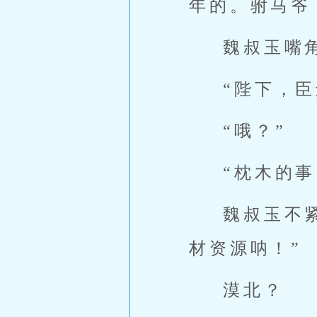
年的。驸马爷
魏叔玉嘴
“陛下，臣
“哦？”
“枕木的
魏叔玉不
材资源呐！”
漠北？