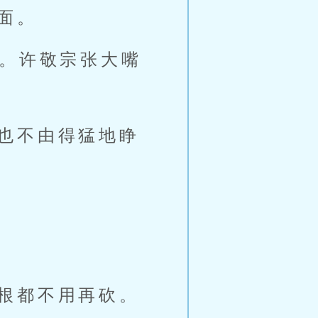
面。
上。许敬宗张大嘴
也不由得猛地睁
根都不用再砍。