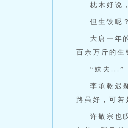
枕木好说
但生铁呢
大唐一年
百余万斤的生
“妹夫...”
李承乾迟
路虽好，可若
许敬宗也