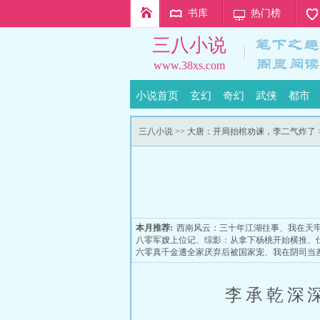
书库
热门榜
三八小说
www.38xs.com
小说首页
玄幻
奇幻
武侠
都市
三八小说
>>
大唐：开局抬棺劝谏，李二气炸了
本月推荐:
西南风云：三十年江湖往事
、
我在天
八零军嫂上位记
、
综影：从拿下杨桃开始横推
、
六零真千金遭全家厌弃后被国家宠
、
我在阴司当
李承乾深