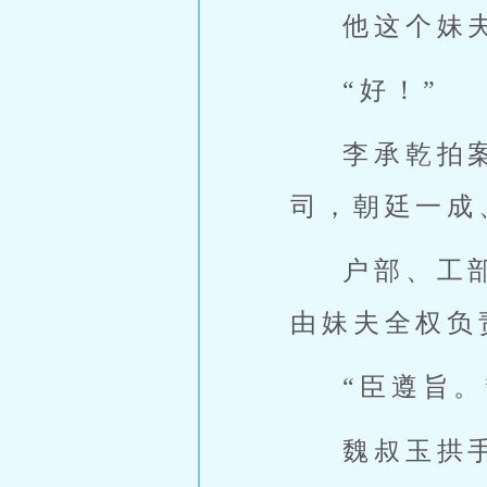
他这个妹
“好！”
李承乾拍
司，朝廷一成
户部、工
由妹夫全权负
“臣遵旨。
魏叔玉拱