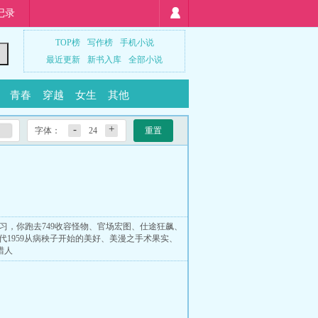
记录
TOP榜
写作榜
手机小说
最近更新
新书入库
全部小说
青春
穿越
女生
其他
-
+
字体：
24
重置
习，你跑去749收容怪物
、
官场宏图
、
仕途狂飙
、
代1959从病秧子开始的美好
、
美漫之手术果实
、
猎人