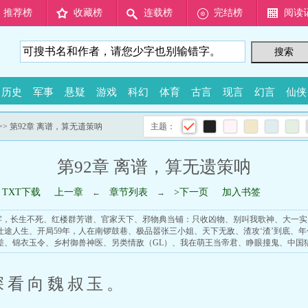
推荐榜
收藏榜
连载榜
完结榜
阅读
历史
军事
悬疑
游戏
科幻
体育
古言
现言
幻言
仙侠
>> 第92章 离谱，算无遗策呐
主题：
第92章 离谱，算无遗策呐
TXT下载
上一章
章节列表
>下一页
加入书签
←
→
牢，长生不死
、
红楼群芳谱
、
官家天下
、
邪物典当铺：只收凶物
、
别叫我歌神
、
大一实
仕途人生
、
开局59年，人在南锣鼓巷
、
极品嚣张三小姐
、
天下无敌
、
渣攻‘渣’到底
、
年
差
、
锦衣玉令
、
乡村御兽神医
、
另类情敌（GL）
、
我在萌王当帝君
、
睁眼撞鬼
、
中国
深看向魏叔玉。