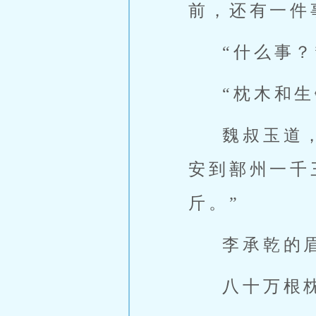
前，还有一件
“什么事？
“枕木和生
魏叔玉道
安到鄯州一千
斤。”
李承乾的
八十万根