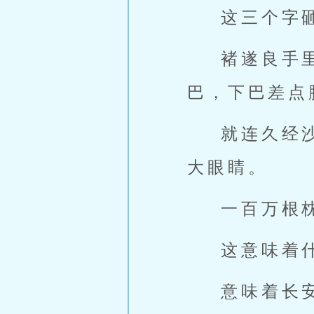
这三个字
褚遂良手
巴，下巴差点
就连久经
大眼睛。
一百万根
这意味着
意味着长