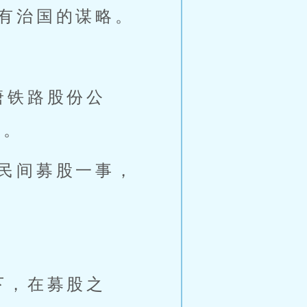
有治国的谋略。
唐铁路股份公
成。
民间募股一事，
下，在募股之