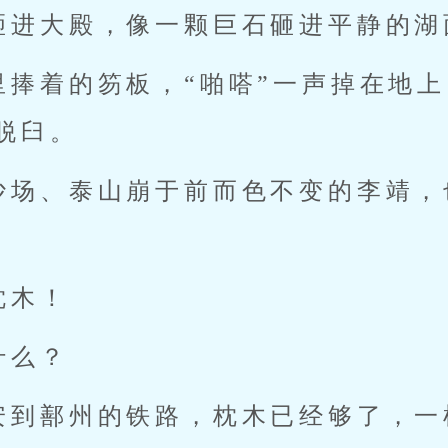
砸进大殿，像一颗巨石砸进平静的湖
里捧着的笏板，“啪嗒”一声掉在地
脱臼。
沙场、泰山崩于前而色不变的李靖，
枕木！
什么？
安到鄯州的铁路，枕木已经够了，一