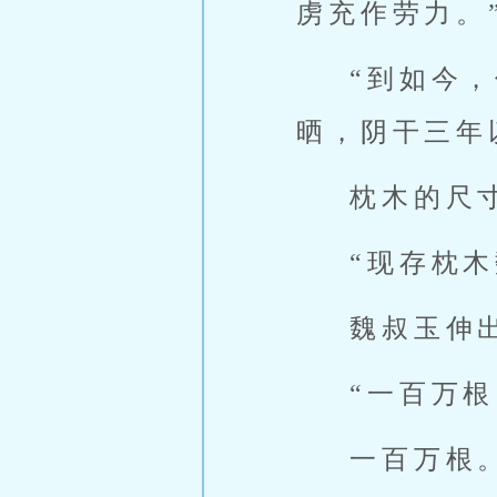
虏充作劳力。
“到如今
晒，阴干三年
枕木的尺
“现存枕木
魏叔玉伸
“一百万根
一百万根