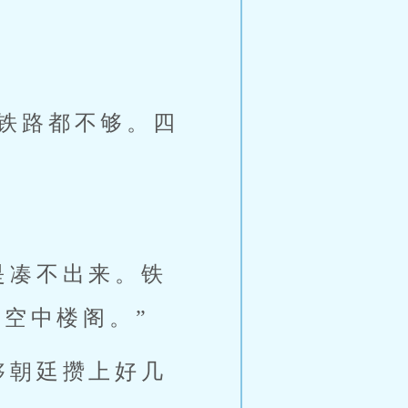
铁路都不够。四
是凑不出来。铁
空中楼阁。”
够朝廷攒上好几