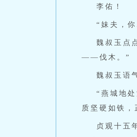
李佑！
“妹夫，你
魏叔玉点
——伐木。”
魏叔玉语
“燕城地
质坚硬如铁，
贞观十五