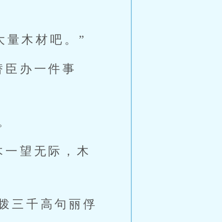
大量木材吧。”
替臣办一件事
。
木一望无际，木
拨三千高句丽俘