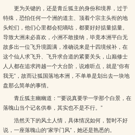
更为关键的，还是青丘狐主的身份和境界，过于
特殊，恐怕任何一个洲的道主、顶着个宗主头衔的地
头蛇们，他们心里都会犯嘀咕，都要好好掂量掂量。
导致大洲未必喜欢，小洲不敢接纳，毕竟本洲平白无
故多出一位飞升境圆满，准确说来是十四境候补，在
这个仙人求飞升、飞升求合道的紧要关头，山巅修士
人人都在追求跨越一个大台阶，说难听点，就是“你有
我无”，故而让狐国落地本洲，不单单是划出去一块地
盘那么简单的事情。
青丘狐主幽幽道：““要说真要学一学那个白景，在
落魄山当个记名供奉，其实也不是不行。”
浩然天下的风土人情，具体情况如何，暂时不好
说，一座落魄山的“家学门风”，她还是熟悉的。