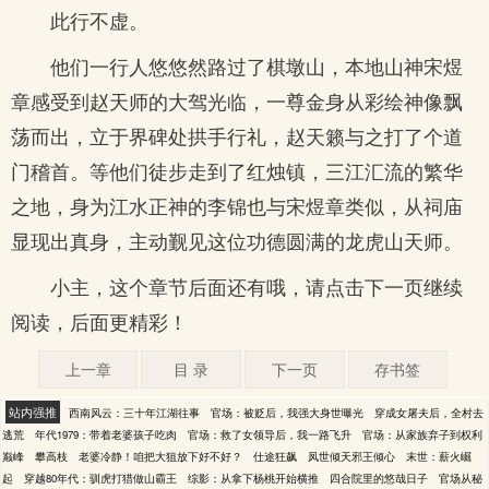
此行不虚。
他们一行人悠悠然路过了棋墩山，本地山神宋煜
章感受到赵天师的大驾光临，一尊金身从彩绘神像飘
荡而出，立于界碑处拱手行礼，赵天籁与之打了个道
门稽首。等他们徒步走到了红烛镇，三江汇流的繁华
之地，身为江水正神的李锦也与宋煜章类似，从祠庙
显现出真身，主动觐见这位功德圆满的龙虎山天师。
小主，这个章节后面还有哦，请点击下一页继续
阅读，后面更精彩！
上一章
目 录
下一页
存书签
站内强推
西南风云：三十年江湖往事
官场：被贬后，我强大身世曝光
穿成女屠夫后，全村去
逃荒
年代1979：带着老婆孩子吃肉
官场：救了女领导后，我一路飞升
官场：从家族弃子到权利
巅峰
攀高枝
老婆冷静！咱把大狙放下好不好？
仕途狂飙
凤世倾天邪王倾心
末世：薪火崛
起
穿越80年代：驯虎打猎做山霸王
综影：从拿下杨桃开始横推
四合院里的悠哉日子
官场从秘