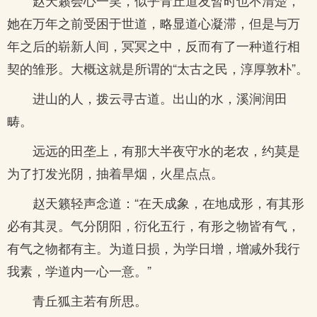
赵天籁会心一笑，似乎青丘道友暂时也不清楚，
她在万年之前受困于世道，略显道心凝滞，但是与万
年之后的崭新人间，冥冥之中，反而有了一种道行相
契的雏形。大概这就是所谓的“太古之民，淳厚敦朴”。
进山的人，拨云寻古道。出山的水，溪涧润田
畴。
远远的田垄上，有那大半夜守水的老农，约莫是
为了打发光阴，抽着旱烟，火星点点。
赵天籁轻声念道：“在天成象，在地成形，有其形
必有其灵。气分阴阳，衍化五行，有形之物皆有气，
有气之物都有主。为道日损，为学日增，增减外我行
我素，学道内一心一意。”
青丘狐主若有所思。