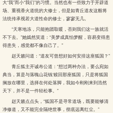
大“我”而小“我们”的习惯。当然也有一些致力于开辟道
场、重视香火道统的大修士，但是如青丘道友这般将
法统传承视若大道性命的修士，寥寥无几。
“天寒地冻，只能抱团取暖，否则我们这一族就活
不下去。”她嫣然笑道：“美梦成真怕梦醒，容易变得患
得患失，感觉都不像自己了。”
赵天籁问道：“道友可曾想好如何安排这座狐国？”
青丘狐主开诚布公道：“想过两种办法，要么宛如
典当，算是与落魄山花钱‘赎回那座狐国，只是将狐国
搁放在哪里，选择在何处落脚，我如今刚刚来到浩然
天下，并不是一件轻松事。”
赵天籁点点头，“狐国不是寻常道场，既要能够清
净修道，又不能完全隔绝世事，彻底远离红尘。”