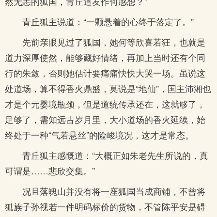
然无恙的狐国，青丘道友作何感想？”
青丘狐主说道：“一颗悬着的心终于落定了。”
先前亲眼见过了狐国，她何等欣喜若狂，也就是
道力深厚使然，能够藏好情绪，再加上当时还有个同
行的朱敛，否则她估计要痛痛快快大哭一场。虽说这
处道场，算不得香火鼎盛，莫说是“地仙”，国主沛湘也
才是个元婴境瓶颈，但是道统传承还在，这就够了，
足够了，需知远古岁月里，大小道场的香火延续，始
终处于一种“气若悬丝”的险峻境况，这才是常态。
青丘狐主感慨道：“大概正如朱老先生所说的，真
可谓是……悲欣交集。”
况且落魄山并没有将一座狐国当成商铺，不曾将
狐族子孙视若一件明码标价的货物，不管陈平安是碍