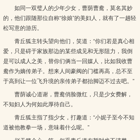
如同一双璧人的少年少女，曹荫曹鸯，莫名其妙
的，他们跟随那位自称“徐娘”的美妇人，就有了一趟轻
松写意的游历。
青丘狐主转头望向他们，笑道：“你们若是真心相
爱，只是碍于家族那边的某些成见和无形阻力，我倒
是可以成人之美，替你们俩当一回媒人，比如我收曹
鸯作为嫡传弟子。想来人间豪阀的门槛再高，总不至
于高到让一位飞升境的亲传弟子都抬脚迈不过去吧。”
曹荫诚心道谢，曹鸯俏脸微红，只是少女费解，
不知妇人为何如此厚待自己。
青丘狐主指了指少女，打趣道：“小妮子至今不知
道被他教拳一场，意味着什么呢。”