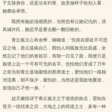
于文脉身份，还是沽名钓誉、故意做样子给别人看，
她都会承情。
既然有她必须感恩的，当然也有让她记仇的，清
风城许氏，她迟早是要去翻一翻旧账的。
青丘狐主心有余悸，喃喃道：“先前在那处不可思
议之地，差点逼疯自己，既怕人间狐族无比昌盛，全
然忘记了他们的老祖宗，有朝一日见了面，我便只是
族谱上边一个可有可无的名字。也怕他们变成了万年
之前当初青丘道场最恨的那类道士，更怕他们一路颠
沛流离，朝不保夕，最怕的，当然还是我故地重游，
发现自己孑然一身。”
赵天籁惊讶于青丘狐主之于道统的执念，需知在
登天一役结束之后，大地之上的得道之士，多有一种