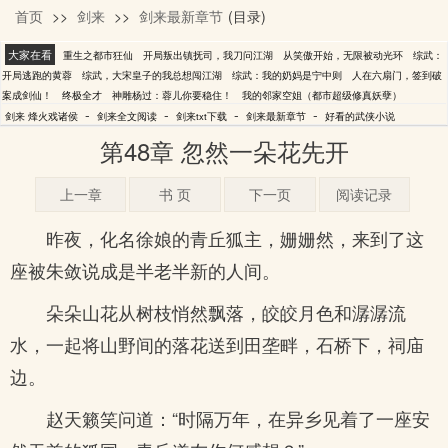
首页
>>
剑来
>>
剑来最新章节
(目录)
烽火戏诸侯
大家在看
重生之都市狂仙
开局叛出镇抚司，我刀问江湖
从笑傲开始，无限被动光环
综武：
开局逃跑的黄蓉
综武，大宋皇子的我总想闯江湖
综武：我的奶妈是宁中则
人在六扇门，签到破
案成剑仙！
终极全才
神雕杨过：蓉儿你要稳住！
我的邻家空姐（都市超级修真妖孽）
-
-
-
-
剑来 烽火戏诸侯
剑来全文阅读
剑来txt下载
剑来最新章节
好看的武侠小说
第48章 忽然一朵花先开
上一章
书 页
下一页
阅读记录
昨夜，化名徐娘的青丘狐主，姗姗然，来到了这
座被朱敛说成是半老半新的人间。
朵朵山花从树枝悄然飘落，皎皎月色和潺潺流
水，一起将山野间的落花送到田垄畔，石桥下，祠庙
边。
赵天籁笑问道：“时隔万年，在异乡见着了一座安