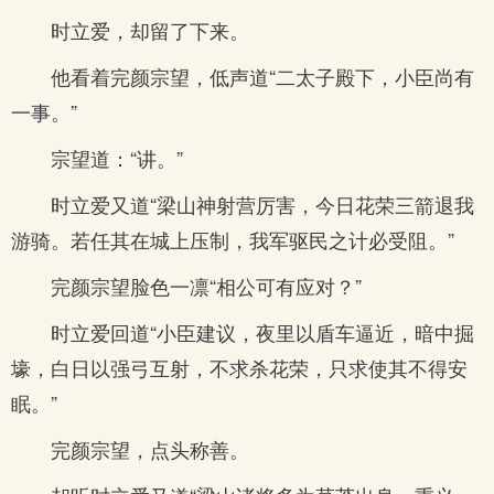
时立爱，却留了下来。
他看着完颜宗望，低声道“二太子殿下，小臣尚有
一事。”
宗望道：“讲。”
时立爱又道“梁山神射营厉害，今日花荣三箭退我
游骑。若任其在城上压制，我军驱民之计必受阻。”
完颜宗望脸色一凛“相公可有应对？”
时立爱回道“小臣建议，夜里以盾车逼近，暗中掘
壕，白日以强弓互射，不求杀花荣，只求使其不得安
眠。”
完颜宗望，点头称善。