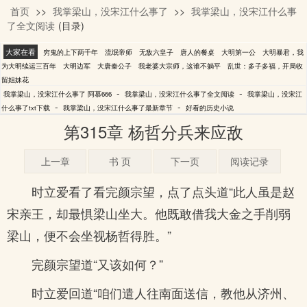
首页
>>
我掌梁山，没宋江什么事了
>>
我掌梁山，没宋江什么事
阿慕666
了全文阅读
(目录)
大家在看
穷鬼的上下两千年
流氓帝师
无敌六皇子
唐人的餐桌
大明第一公
大明暴君，我
为大明续运三百年
大明边军
大唐秦公子
我老婆大宗师，这谁不躺平
乱世：多子多福，开局收
留姐妹花
-
-
我掌梁山，没宋江什么事了 阿慕666
我掌梁山，没宋江什么事了全文阅读
我掌梁山，没宋江
-
-
什么事了txt下载
我掌梁山，没宋江什么事了最新章节
好看的历史小说
第315章 杨哲分兵来应敌
上一章
书 页
下一页
阅读记录
时立爱看了看完颜宗望，点了点头道“此人虽是赵
宋亲王，却最惧梁山坐大。他既敢借我大金之手削弱
梁山，便不会坐视杨哲得胜。”
完颜宗望道“又该如何？”
时立爱回道“咱们遣人往南面送信，教他从济州、