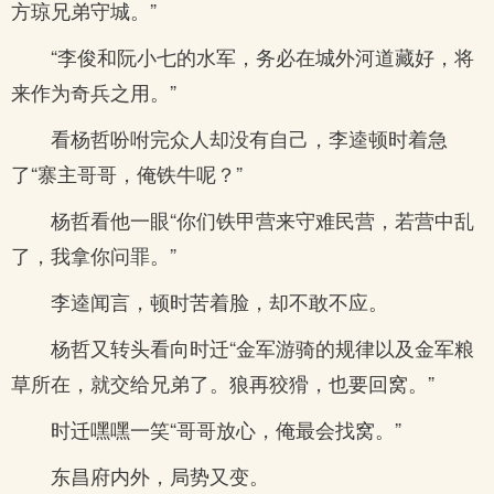
方琼兄弟守城。”
“李俊和阮小七的水军，务必在城外河道藏好，将
来作为奇兵之用。”
看杨哲吩咐完众人却没有自己，李逵顿时着急
了“寨主哥哥，俺铁牛呢？”
杨哲看他一眼“你们铁甲营来守难民营，若营中乱
了，我拿你问罪。”
李逵闻言，顿时苦着脸，却不敢不应。
杨哲又转头看向时迁“金军游骑的规律以及金军粮
草所在，就交给兄弟了。狼再狡猾，也要回窝。”
时迁嘿嘿一笑“哥哥放心，俺最会找窝。”
东昌府内外，局势又变。