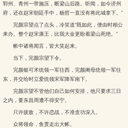
郓州、青州一带施压，断梁山后路。听闻，如今济州
府，还在赵宋朝廷手中，杨哲一直没有将此城拿下。”
完颜宗望点了点头，冷笑道“既如此，便由时相公
来办。整个赵宋康王，比我大金更盼着梁山死绝。”
帐中诸将闻言，皆大笑起来。
当下，完颜宗望下令。
完颜银可术统领一军往西，完颜阇母统领一军往
东，并交给时立爱统领宋军降军南下。
完颜宗望不管他们自己如何安排，他只要求三日
之内，要东昌周遭不得安宁。
只许疲敌，不许恋战，不准贪功深入。
众将领命，鱼贯走出大帐。