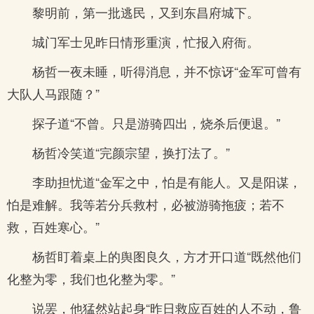
黎明前，第一批逃民，又到东昌府城下。
城门军士见昨日情形重演，忙报入府衙。
杨哲一夜未睡，听得消息，并不惊讶“金军可曾有
大队人马跟随？”
探子道“不曾。只是游骑四出，烧杀后便退。”
杨哲冷笑道“完颜宗望，换打法了。”
李助担忧道“金军之中，怕是有能人。又是阳谋，
怕是难解。我等若分兵救村，必被游骑拖疲；若不
救，百姓寒心。”
杨哲盯着桌上的舆图良久，方才开口道“既然他们
化整为零，我们也化整为零。”
说罢，他猛然站起身“昨日救应百姓的人不动，鲁