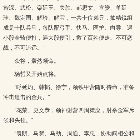
智深、武松、栾廷玉、关胜、郝思文、宣赞、单延
珪、魏定国、解珍、解宝，一共十位弟兄，抽精锐组
成是十队兵马，每队配弓手、快马、医护、向导。遇
小股金骑便打，遇大股便引，救了百姓便走。不可恋
战，不可追远。”
众将，轰然领命。
杨哲又开始点将。
“呼延灼、韩韬、徐宁，领铁甲营随时待命，准备
冲击追击的金兵。”
“花荣、史文恭，领神射营四周策应，射杀金军斥
候和头领。”
“袁朗、马勥、马劲、周通、李忠，协助阎相公和