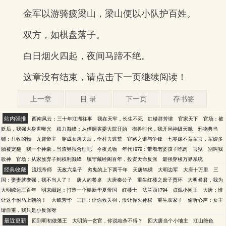
金军以游骑疲梁山，梁山便以小队护百姓。
双方，如棋盘落子。
白日烟火四起，夜间马蹄不绝。
这章没有结束，请点击下一页继续阅读！
上一章
目 录
下一页
存书签
站内强推
西南风云：三十年江湖往事
我在天牢，长生不死
红楼群芳谱
官家天下
官场：被
贬后，我强大身世曝光
权力巅峰：从借调省委大院开始
御兽时代，我开局神级天赋
邪物典当
铺：只收凶物
九霄帝主
穿成女屠夫后，全村去逃荒
官路之谁与争锋
七零嫁不育军官，军嫂多
胎被宠翻
我一个神豪，当渣男很合理吧
今夜尤物
年代1979：带着老婆孩子吃肉
官狱
别叫我
歌神
官场：从家族弃子到权利巅峰
镇守藏经阁百年，投资天命反派
最强穿梭万界系统
经典收藏
流氓帝师
无敌六皇子
穷鬼的上下两千年
天唐锦绣
大明边军
大唐十万里
三
国：娶妻就变强，我不当人了！
唐人的餐桌
大唐秦公子
重生红楼之庶子贾环
大明暴君，我为
大明续运三百年
明末崛起：打造一个崭新华夏帝国
红楼士
法兰西1794
贞观小闲王
大唐：谁
让这个驸马上朝的！
大魏芳华
三国：让你救关羽，没让你灭孙权
重生农家子
偷听心声：女主
请自重，我只是小反派呀
最近更新
回到明初做藩王
大明第一贪官，你说咱杀不得？
回大唐当个小地主
江山绝色