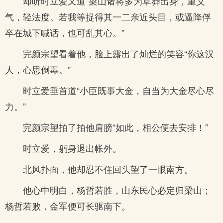
却听时立爱又道“梁山诸将多为草莽出身，重义
气，轻法度。若我等捉得其一二亲近头目，或逼降俘
卒在城下喊话，也可乱其心。”
完颜宗望看着他，脸上露出了灿烂的笑容“你这汉
人，心思倒毒。”
时立爱垂首道“小臣既事大金，自当为大金尽心尽
力。”
完颜宗望拍了拍他肩膀“如此，相公便去安排！”
时立爱，躬身退出帐外。
北风扑面，他却忍不住回头望了一眼南方。
他心中明白，杨哲若胜，山东民心必定归梁山；
杨哲若败，金军便可长驱南下。