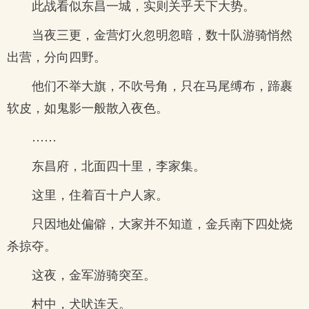
此战看似东昌一城，实则关乎天下大势。
当夜三更，金营灯火忽明忽暗，数十队游骑悄然
出营，分向四野。
他们不举大旗，不吹号角，只在马尾缚布，蹄裹
软皮，如鬼影一般散入夜色。
……
东昌府，北面四十里，李家集。
这里，住着百十户人家。
只因地处偏僻，大家并不知道，金兵南下四处烧
杀掠夺。
这夜，金军游骑突至。
村中，犬吠连天。