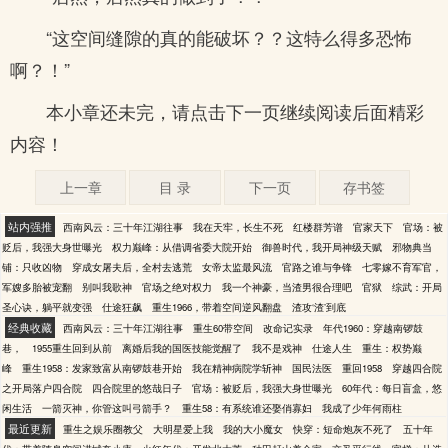
“这空间缝隙的真的能破坏？？这特么得多恐怖
啊？！”
本小章还未完，请点击下一页继续阅读后面精彩
内容！
上一章
目 录
下一页
存书签
站内强推
西南风云：三十年江湖往事
我在天牢，长生不死
红楼群芳谱
官家天下
官场：被
贬后，我强大身世曝光
权力巅峰：从借调省委大院开始
御兽时代，我开局神级天赋
邪物典当
铺：只收凶物
穿成女屠夫后，全村去逃荒
女帝太监最风流
官路之谁与争锋
七零嫁不育军官，
军嫂多胎被宠翻
别叫我歌神
官场之绝对权力
我一个神豪，当渣男很合理吧
官狱
综武：开局
圣心诀，躺平就变强
仕途狂飙
重生1966，带着空间逆风翻盘
渣攻‘渣’到底
经典收藏
西南风云：三十年江湖往事
重生60带空间
改命记实录
年代1960：穿越南锣鼓
巷，
1955重生回到从前
离婚后我的国医技能觉醒了
我不是戏神
仕途人生
重生：权势巅
峰
重生1958：发家致富从南锣鼓巷开始
我在精神病院学斩神
国民法医
重回1958
穿越四合院
之开局落户四合院
四合院里的悠哉日子
官场：被贬后，我强大身世曝光
60年代：每日盲盒，悠
闲生活
一箭灭神，你管这叫弓箭手？
重生58：有系统谁还娶俏寡妇
我成了少年何雨柱
最近更新
重生之娱乐圈教父
大明星爱上我
我的大小魔女
快穿：短命炮灰不死了
五十年