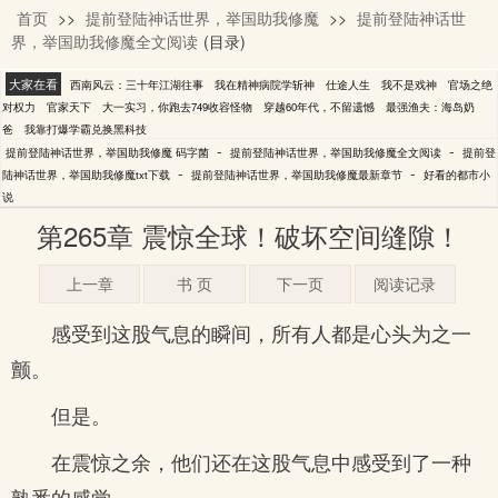
首页
>>
提前登陆神话世界，举国助我修魔
>>
提前登陆神话世
码字菌
界，举国助我修魔全文阅读
(目录)
大家在看
西南风云：三十年江湖往事
我在精神病院学斩神
仕途人生
我不是戏神
官场之绝
对权力
官家天下
大一实习，你跑去749收容怪物
穿越60年代，不留遗憾
最强渔夫：海岛奶
爸
我靠打爆学霸兑换黑科技
-
-
提前登陆神话世界，举国助我修魔 码字菌
提前登陆神话世界，举国助我修魔全文阅读
提前登
-
-
陆神话世界，举国助我修魔txt下载
提前登陆神话世界，举国助我修魔最新章节
好看的都市小
说
第265章 震惊全球！破坏空间缝隙！
上一章
书 页
下一页
阅读记录
感受到这股气息的瞬间，所有人都是心头为之一
颤。
但是。
在震惊之余，他们还在这股气息中感受到了一种
熟悉的感觉。