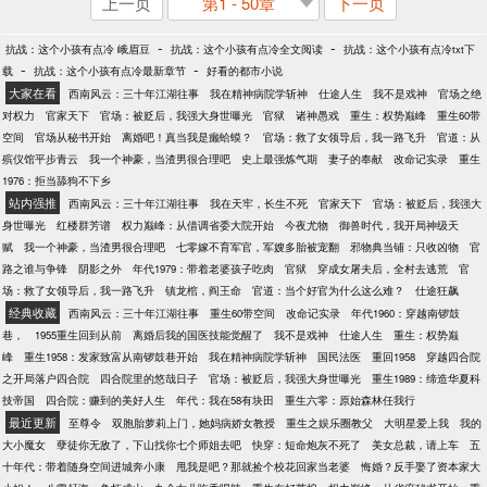
上一页
第1 - 50章
下一页
-
-
抗战：这个小孩有点冷 峨眉豆
抗战：这个小孩有点冷全文阅读
抗战：这个小孩有点冷txt下
-
-
载
抗战：这个小孩有点冷最新章节
好看的都市小说
大家在看
西南风云：三十年江湖往事
我在精神病院学斩神
仕途人生
我不是戏神
官场之绝
对权力
官家天下
官场：被贬后，我强大身世曝光
官狱
诸神愚戏
重生：权势巅峰
重生60带
空间
官场从秘书开始
离婚吧！真当我是癞蛤蟆？
官场：救了女领导后，我一路飞升
官道：从
殡仪馆平步青云
我一个神豪，当渣男很合理吧
史上最强炼气期
妻子的奉献
改命记实录
重生
1976：拒当舔狗不下乡
站内强推
西南风云：三十年江湖往事
我在天牢，长生不死
官家天下
官场：被贬后，我强大
身世曝光
红楼群芳谱
权力巅峰：从借调省委大院开始
今夜尤物
御兽时代，我开局神级天
赋
我一个神豪，当渣男很合理吧
七零嫁不育军官，军嫂多胎被宠翻
邪物典当铺：只收凶物
官
路之谁与争锋
阴影之外
年代1979：带着老婆孩子吃肉
官狱
穿成女屠夫后，全村去逃荒
官
场：救了女领导后，我一路飞升
镇龙棺，阎王命
官道：当个好官为什么这么难？
仕途狂飙
经典收藏
西南风云：三十年江湖往事
重生60带空间
改命记实录
年代1960：穿越南锣鼓
巷，
1955重生回到从前
离婚后我的国医技能觉醒了
我不是戏神
仕途人生
重生：权势巅
峰
重生1958：发家致富从南锣鼓巷开始
我在精神病院学斩神
国民法医
重回1958
穿越四合院
之开局落户四合院
四合院里的悠哉日子
官场：被贬后，我强大身世曝光
重生1989：缔造华夏科
技帝国
四合院：赚到的美好人生
年代：我在58有块田
重生六零：原始森林任我行
最近更新
至尊令
双胞胎萝莉上门，她妈病娇女教授
重生之娱乐圈教父
大明星爱上我
我的
大小魔女
孽徒你无敌了，下山找你七个师姐去吧
快穿：短命炮灰不死了
美女总裁，请上车
五
十年代：带着随身空间进城奔小康
甩我是吧？那就捡个校花回家当老婆
悔婚？反手娶了资本家大