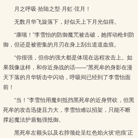
月之呼吸·拾陆之型·月虹·弦月！
无数月华飞旋落下，好似天上下月光似得。
“康嗤！”李雪怡的防御魔咒被击破，她挥动枪剑防
御，但还是被密集的月刃在身上刮出道道血痕。
“你很强，但你的强大都是体现在远程攻击上。如
果我像这样，和你近身战的话——”黑死牟的身影在漫
天下落的月华斩击中闪动，呼吸间已经到了李雪怡面
前！
“当！”李雪怡用魔剑抵挡黑死牟的近身劈砍，但黑
死牟的攻击迅捷且力大，李雪怡难以招架，只能不断
撑起魔法护盾勉强抵御。
黑死牟左额头以及右脖颈处呈红色焰火状‘疤痕’正