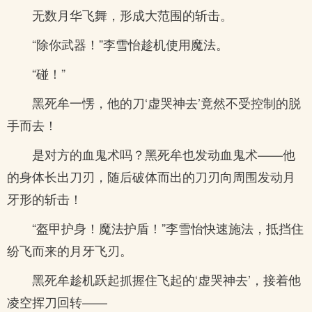
无数月华飞舞，形成大范围的斩击。
“除你武器！”李雪怡趁机使用魔法。
“碰！”
黑死牟一愣，他的刀‘虚哭神去’竟然不受控制的脱
手而去！
是对方的血鬼术吗？黑死牟也发动血鬼术——他
的身体长出刀刃，随后破体而出的刀刃向周围发动月
牙形的斩击！
“盔甲护身！魔法护盾！”李雪怡快速施法，抵挡住
纷飞而来的月牙飞刃。
黑死牟趁机跃起抓握住飞起的‘虚哭神去’，接着他
凌空挥刀回转——