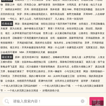
物
阴影之外
综武：开局圣心诀，躺平就变强
别叫我歌神
大明风流
多子多福：他儿子太多
了
锦绣农女种田忙
开局：获得逍遥派传承
我本初唐
重生1966，带着空间逆风翻盘
混在女帝
后宫的假太监
快穿：所有人都知道我是好人
都市风流仙医
春野尤物寡嫂
开局59年，人在南锣
鼓巷
一号红人
妻子上山后，与师兄结为道侣了
凡人修仙：开局一张混沌符
经典收藏
网游：我有超神级天赋
转职生活职业？我开局种下世界树
全民领主，开局召唤魔化
关银屏
因为太欧皇，抽中铜雀台后无敌了
离谱！开局天使，你告诉我怎么输
四合院，我的新
生
领主：从茅草屋开始打造不朽仙城
世界入侵：从元素召唤开始无敌
公路求生：我快递车美女
多很合理
召唤最弱？开局恶魔契约天赋拉满
全民：核爆厨神，国家带我升级
开局福星附身，所
有技能增强！
开局超S级天赋，我把求生当度假
海岛求生，从每日情报开始
异界，开局获得超
级强化
领主求生：开局木板建设海岛帝国
网游：什么法师！你爹我是火箭军
无限复活后，我的
公会成员可屠神
NBA：开局觉醒科比天赋
修改超神
最近更新
原神：提瓦特造神计划
狐媚妲己，攻略峡谷男英雄
游戏入侵：从梦境开始
人鱼女
王横扫星际
无限：全副本Boss都想独占我
公路求生，我靠每日情报当捡漏王
诡异入侵：假千金
靠氪金带飞蓝星
国运：武力值爆表？我拿智商换的
恶女掉马后，全星际大佬吻上来了
废品站通
万界，靠捡破烂暴富了
带毛茸茸公路求生，开局一辆破车
小马宝莉之青里
网游：我和怪物的一
万种死法
万界经营系统，我的小餐车封神
AG：从20年开始建立王朝
全球净化：我的系统是神
骸
让你递水，你怒喷乔丹黑卤蛋
星渊中的月辉
全民求生之崖壁庇护所
篮球梦：天赋借贷
-
-
一个俗人的无限之旅 贝阿朵的烟杆
一个俗人的无限之旅txt下载
一个俗人的无限之旅最新章
-
-
节
一个俗人的无限之旅全文阅读
好看的游戏小说
搜索