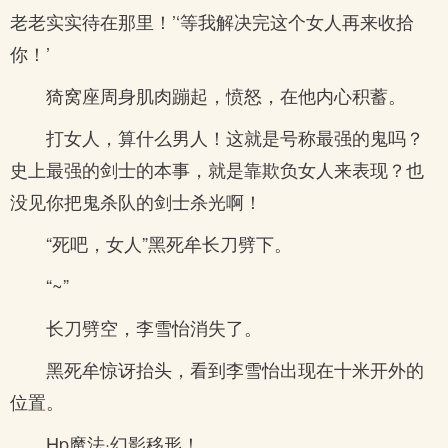
老老实实待在那里！’‘等我解决完这个女人再来收拾
你！’
猗窝座周身肌肉蹦起，愤怒，在他内心积蓄。
打女人，算什么男人！这就是号称最强的鬼吗？
史上最强的剑士的本事，就是靠欺负女人来表现？也
没见你把鬼杀队的剑士杀光啊！
“死吧，女人”黑死牟长刀劈下。
“~”
长刀劈空，李雪怡消失了。
黑死牟惊讶抬头，看到李雪怡出现在十米开外的
位置。
Hp魔法·幻影移形！