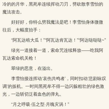
冷的的月华，黑死牟连续挥动刀刃，劈砍散李雪怡的
魔法攻击。
好好好，你特么劈我魔法是吧！李雪怡身体微微
往后，大幅度抬手：
“阿瓦达啃大瓜！”“阿瓦达肯瓦达！”“阿达哒哒哒~”
绿光一道接着一道，索命咒连续释放——吃我阿
瓦达索命机关枪！
翠绿的恶意，在溢出。
李雪怡接连挥动‘哀伤共鸣者’，同时扣动‘悲剧咏叹
调’的扳机。一时间黑死牟不得一边闪躲粗壮的绿色激
光，一边斩切泛着血色的弹丸。
“月之呼吸·伍之型·月魄灾涡！”