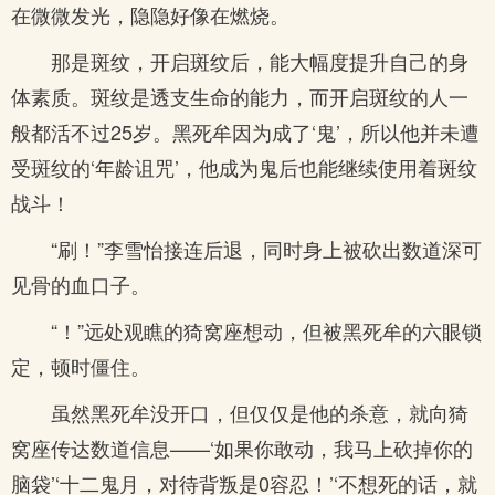
在微微发光，隐隐好像在燃烧。
那是斑纹，开启斑纹后，能大幅度提升自己的身
体素质。斑纹是透支生命的能力，而开启斑纹的人一
般都活不过25岁。黑死牟因为成了‘鬼’，所以他并未遭
受斑纹的‘年龄诅咒’，他成为鬼后也能继续使用着斑纹
战斗！
“刷！”李雪怡接连后退，同时身上被砍出数道深可
见骨的血口子。
“！”远处观瞧的猗窝座想动，但被黑死牟的六眼锁
定，顿时僵住。
虽然黑死牟没开口，但仅仅是他的杀意，就向猗
窝座传达数道信息——‘如果你敢动，我马上砍掉你的
脑袋’‘十二鬼月，对待背叛是0容忍！’‘不想死的话，就