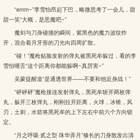
“emm~”李雪怡昂起下巴，略微思考了一会儿，甜
甜一笑“大概，是恶魔吧~”
魔剑与刀身碰撞的瞬间，紫黑色的魔力波纹炸
开，混合着月牙形的刀光向四周扩散。
“碰！”魔枪贴脸发射的弹丸被黑死牟躲过，看的李
雪怡咂舌“这个距离你都能躲啊~真厉害~”
吴蒙提醒道“是通透世界——不要和他近身战！”
“砰砰砰”魔枪接连发射弹丸，黑死牟斩开两枚弹
丸，躲开三枚弹丸，刚刚拉开距离，火球，冰锥，风
刃，土刺，水箭将黑死牟的上下左右中前六个方向锁
定。
“月之呼吸·贰之型·珠华弄月”修长的刀身散发出清