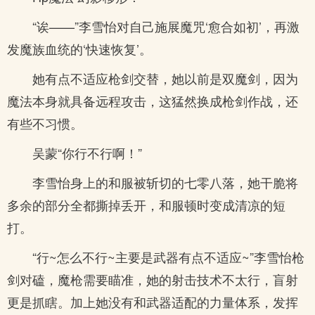
“诶——”李雪怡对自己施展魔咒‘愈合如初’，再激
发魔族血统的‘快速恢复’。
她有点不适应枪剑交替，她以前是双魔剑，因为
魔法本身就具备远程攻击，这猛然换成枪剑作战，还
有些不习惯。
吴蒙“你行不行啊！”
李雪怡身上的和服被斩切的七零八落，她干脆将
多余的部分全都撕掉丢开，和服顿时变成清凉的短
打。
“行~怎么不行~主要是武器有点不适应~”李雪怡枪
剑对磕，魔枪需要瞄准，她的射击技术不太行，盲射
更是抓瞎。加上她没有和武器适配的力量体系，发挥