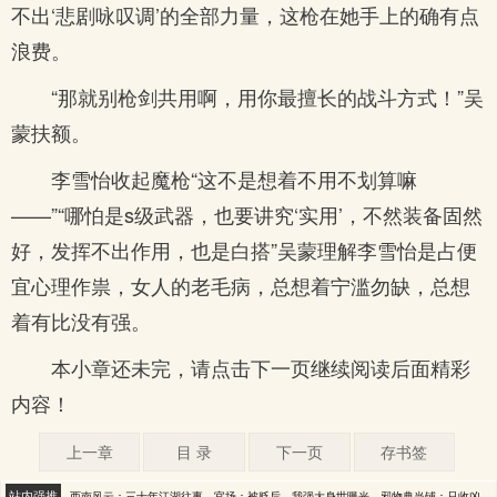
不出‘悲剧咏叹调’的全部力量，这枪在她手上的确有点
浪费。
“那就别枪剑共用啊，用你最擅长的战斗方式！”吴
蒙扶额。
李雪怡收起魔枪“这不是想着不用不划算嘛
——”“哪怕是s级武器，也要讲究‘实用’，不然装备固然
好，发挥不出作用，也是白搭”吴蒙理解李雪怡是占便
宜心理作祟，女人的老毛病，总想着宁滥勿缺，总想
着有比没有强。
本小章还未完，请点击下一页继续阅读后面精彩
内容！
上一章
目 录
下一页
存书签
站内强推
西南风云：三十年江湖往事
官场：被贬后，我强大身世曝光
邪物典当铺：只收凶