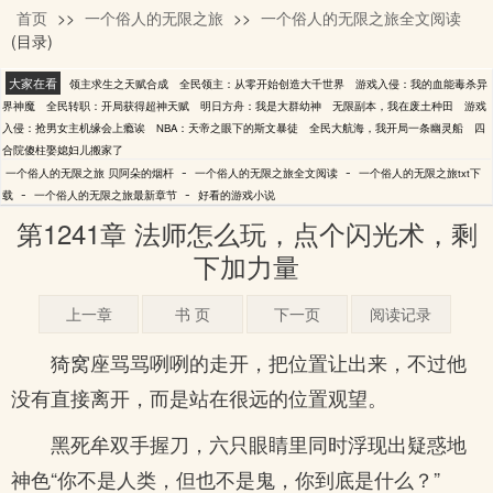
首页
>>
一个俗人的无限之旅
>>
一个俗人的无限之旅全文阅读
贝阿朵的烟杆
(目录)
大家在看
领主求生之天赋合成
全民领主：从零开始创造大千世界
游戏入侵：我的血能毒杀异
界神魔
全民转职：开局获得超神天赋
明日方舟：我是大群幼神
无限副本，我在废土种田
游戏
入侵：抢男女主机缘会上瘾诶
NBA：天帝之眼下的斯文暴徒
全民大航海，我开局一条幽灵船
四
合院傻柱娶媳妇儿搬家了
-
-
一个俗人的无限之旅 贝阿朵的烟杆
一个俗人的无限之旅全文阅读
一个俗人的无限之旅txt下
-
-
载
一个俗人的无限之旅最新章节
好看的游戏小说
第1241章 法师怎么玩，点个闪光术，剩
下加力量
上一章
书 页
下一页
阅读记录
猗窝座骂骂咧咧的走开，把位置让出来，不过他
没有直接离开，而是站在很远的位置观望。
黑死牟双手握刀，六只眼睛里同时浮现出疑惑地
神色“你不是人类，但也不是鬼，你到底是什么？”