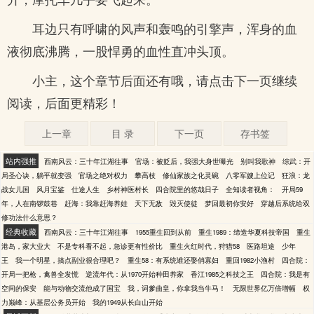
耳边只有呼啸的风声和轰鸣的引擎声，浑身的血
液彻底沸腾，一股悍勇的血性直冲头顶。
小主，这个章节后面还有哦，请点击下一页继续
阅读，后面更精彩！
上一章
目 录
下一页
存书签
站内强推
西南风云：三十年江湖往事
官场：被贬后，我强大身世曝光
别叫我歌神
综武：开
局圣心诀，躺平就变强
官场之绝对权力
攀高枝
修仙家族之化灵碗
八零军嫂上位记
狂浪：龙
战女儿国
风月宝鉴
仕途人生
乡村神医村长
四合院里的悠哉日子
全知读者视角：
开局59
年，人在南锣鼓巷
赶海：我靠赶海养娃
天下无敌
毁灭使徒
梦回最初你安好
穿越后系统给双
修功法什么意思？
经典收藏
西南风云：三十年江湖往事
1955重生回到从前
重生1989：缔造华夏科技帝国
重生
港岛，家大业大
不是专科看不起，急诊更有性价比
重生火红时代，狩猎58
医路坦途
少年
王
我一个明星，搞点副业很合理吧？
重生58：有系统谁还娶俏寡妇
重回1982小渔村
四合院：
开局一把枪，禽兽全发慌
逆流年代：从1970开始种田养家
香江1985之科技之王
四合院：我是有
空间的保安
能与动物交流他成了国宝
我，词爹曲皇，你拿我当牛马！
无限世界亿万倍增幅
权
力巅峰：从基层公务员开始
我的1949从长白山开始