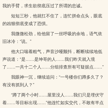
我的手臂，求生欲彻底压过了所谓的忠诚。
短短三秒，他就扛不住了，连忙拼命点头，眼底
的凶狠彻底变成了恐惧。
我微微松劲，给他留了一丝呼吸的余地，语气依
旧冰冷：“说。”
他大口喘着粗气，声音沙哑颤抖，断断续续地低
声说道：“是……是坤哥的人……我们昨天就入境
了……一共十二个人……分组排查所有可疑据点……”
我眼神一沉，继续追问：“一号楼你们蹲多久了？
有没有抓到人？”
“蹲了两个小时……屋里没人……我们只是埋伏守
着……等目标出现……”他连忙如实交代，不敢有半点