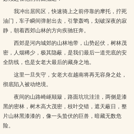
我冲出居民区，快速骑上之前停靠的摩托，拧死
油门，车子瞬间弹射出去，引擎轰鸣，划破深夜的寂
静，朝着西郊山林的方向疾驰狂奔。
西郊是河内城郊的山林地带，山势起伏，树林茂
密，人烟稀少，极其隐蔽，是我们最后一道兜底的安
全防线，也是女老大最后的藏身之地。
这里一旦失守，女老大在越南将再无容身之处，
彻底陷入被动绝境。
夜间的山路崎岖颠簸，路面坑坑洼洼，两侧是漆
黑的密林，树木高大茂密，枝叶交错，遮天蔽日，整
片山林黑漆漆的，像一头蛰伏的巨兽，暗藏无数危
险。