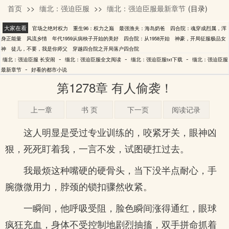
首页
>>
缅北：强迫臣服
>>
缅北：强迫臣服最新章节
(目录)
长安闹
大家在看
官场之绝对权力
重生96：权力之巅
最强渔夫：海岛奶爸
四合院：魂穿成烈属，浑
身正能量
风流乡情
年代1959从病秧子开始的美好
四合院：从1958开始
神豪，开局征服极品女
神
徒儿，不要，我是你师父
穿越四合院之开局落户四合院
-
-
-
缅北：强迫臣服 长安闹
缅北：强迫臣服全文阅读
缅北：强迫臣服txt下载
缅北：强迫臣服
-
最新章节
好看的都市小说
第1278章 有人偷袭！
上一章
书 页
下一页
阅读记录
这人明显是受过专业训练的，咬紧牙关，眼神凶
狠，死死盯着我，一言不发，试图硬扛过去。
我最烦这种嘴硬的硬骨头，当下没半点耐心，手
腕微微用力，脖颈的锁扣骤然收紧。
一瞬间，他呼吸受阻，脸色瞬间涨得通红，眼球
疯狂充血，身体不受控制地剧烈抽搐，双手拼命抓着