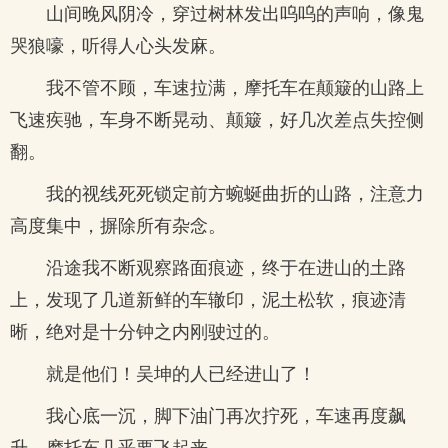
山间晚风阴冷，穿过树林发出呜呜的声响，像鬼
哭狼嚎，听得人心头发麻。
我不管不顾，车速拉满，摩托车在颠簸的山路上
飞速疾驰，车身不断晃动、颠簸，好几次差点失控侧
翻。
我的视线死死锁定前方蜿蜒曲折的山路，注意力
高度集中，摒除所有杂念。
沿途我不断观察路面痕迹，终于在进山的土路
上，发现了几道新鲜的车辙印，泥土松软，痕迹清
晰，绝对是十分钟之内刚驶过的。
就是他们！吴坤的人已经进山了！
我心底一沉，脚下油门再次拧死，车速再度飙
升，摩托车几乎要飞起来。