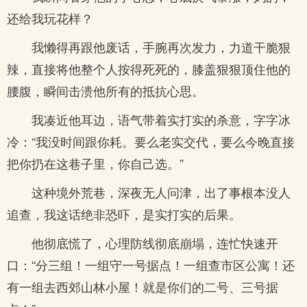
还给我玩花样？
我懒得再跟他废话，手腕再次发力，力道干脆狠
辣，直接将他整个人按得死死的，膝盖狠狠顶住他的
腰腹，瞬间击溃他所有的抵抗心思。
我凑近他耳边，语气带着实打实的杀意，字字冰
冷：“我没时间跟你耗。要么老实交代，要么今晚直接
把你扔在这巷子里，你自己选。”
这种境外荒巷，深夜无人问津，出了事根本没人
追查，我这话绝非恐吓，是实打实的后果。
他彻底慌了，心理防线彻底崩塌，连忙快速开
口：“分三组！一组守一号据点！一组查市区公寓！还
有一组去西郊山林小屋！就是你们的二号、三号据