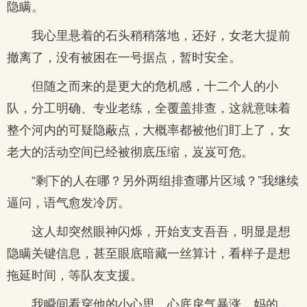
隐瞒。
我心里悬着的石头稍稍落地，还好，女老大提前
撤离了，没有被困在一号据点，暂时安全。
但随之而来的是更大的危机感，十二个人的小
队，分工明确、专业老练，全覆盖排查，这就意味着
整个河内的可疑隐蔽点，大概率都被他们盯上了，女
老大的活动空间已经被彻底压缩，岌岌可危。
“剩下的人在哪？另外两组排查哪片区域？”我继续
逼问，语气愈发冷厉。
这人却突然眼神闪烁，开始支支吾吾，明显是想
隐瞒关键信息，甚至眼底暗藏一丝算计，看样子是想
拖延时间，等队友支援。
我瞬间看穿他的小心思，心底戾气暴涨，妈的，