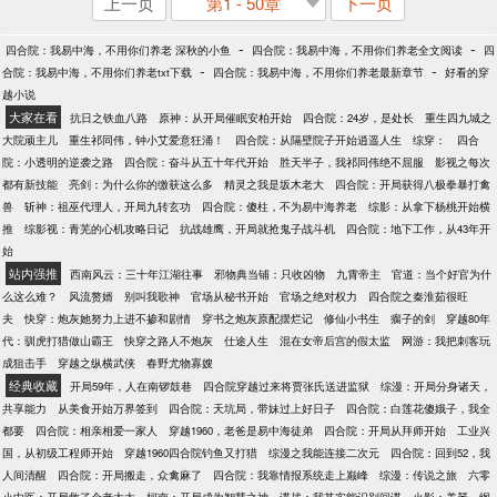
上一页
第1 - 50章
下一页
-
-
四合院：我易中海，不用你们养老 深秋的小鱼
四合院：我易中海，不用你们养老全文阅读
四
-
-
合院：我易中海，不用你们养老txt下载
四合院：我易中海，不用你们养老最新章节
好看的穿
越小说
大家在看
抗日之铁血八路
原神：从开局催眠安柏开始
四合院：24岁，是处长
重生四九城之
大院顽主儿
重生祁同伟，钟小艾爱意狂涌！
四合院：从隔壁院子开始逍遥人生
综穿：
四合
院：小透明的逆袭之路
四合院：奋斗从五十年代开始
胜天半子，我祁同伟绝不屈服
影视之每次
都有新技能
亮剑：为什么你的缴获这么多
精灵之我是坂木老大
四合院：开局获得八极拳暴打禽
兽
斩神：祖巫代理人，开局九转玄功
四合院：傻柱，不为易中海养老
综影：从拿下杨桃开始横
推
综影视：青芜的心机攻略日记
抗战雄鹰，开局就抢鬼子战斗机
四合院：地下工作，从43年开
始
站内强推
西南风云：三十年江湖往事
邪物典当铺：只收凶物
九霄帝主
官道：当个好官为什
么这么难？
风流赘婿
别叫我歌神
官场从秘书开始
官场之绝对权力
四合院之秦淮茹很旺
夫
快穿：炮灰她努力上进不掺和剧情
穿书之炮灰原配摆烂记
修仙小书生
瘸子的剑
穿越80年
代：驯虎打猎做山霸王
快穿之路人不炮灰
仕途人生
混在女帝后宫的假太监
网游：我把刺客玩
成狙击手
穿越之纵横武侠
春野尤物寡嫂
经典收藏
开局59年，人在南锣鼓巷
四合院穿越过来将贾张氏送进监狱
综漫：开局分身诸天，
共享能力
从美食开始万界签到
四合院：天坑局，带妹过上好日子
四合院：白莲花傻娥子，我全
都要
四合院：相亲相爱一家人
穿越1960，老爸是易中海徒弟
四合院：开局从拜师开始
工业兴
国，从初级工程师开始
穿越1960四合院钓鱼又打猎
综漫之我能连接二次元
四合院：回到52，我
人间清醒
四合院：开局搬走，众禽麻了
四合院：我靠情报系统走上巅峰
综漫：传说之旅
六零