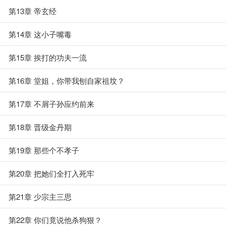
第13章 帝玄经
第14章 这小子嘴毒
第15章 挨打的功夫一流
第16章 堂姐，你带我刨自家祖坟？
第17章 不屑子孙应约前来
第18章 晋级金丹期
第19章 那些个不孝子
第20章 把她们全打入死牢
第21章 少宗主三思
第22章 你们竟说他杀狗狠？