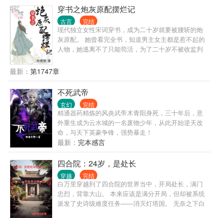
穿书之炮灰原配摆烂记
古言
完结
现代独立女性宋词穿书，成为二十岁就要被腰斩的炮
灰原配。 她曾看完全书，知道男主女主都是惹不起的
人物，她逃离不了只能苟活，为了二十岁不被收监判
斩，国公府四少夫人宋观舟该如何是好？ 唯有摆烂。
任他东南西北风，我自巍然不动！ 注：本人不擅写甜
最新：
第1747章
蜜爱情，情爱二字更喜从利益出发。
不死武帝
玄幻
完结
精通器药精炼的风炎武帝木青阳身死，三十年后，意
外重生成为云水城的一名废物少年，从此开始逆天改
命，与天下英豪争锋，强势暴走！
最新：
完本感言
四合院：24岁，是处长
穿越
完结
白万里穿越到了四合院的世界当中，开局处长，满门
忠烈，背靠大山。 本来应该是满分开局，但却被系统
派发了史诗级难度任务——消灭灯塔国。 无奈之下白
万里只能展开了一边摸鱼虐禽，一边改写世界的传奇