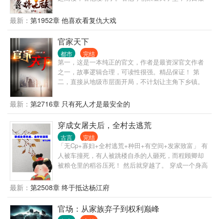
那阶下囚。看他家族富贵，看他夷三族。看他王权富
贵，看他国破家亡。 变化的是岁月人生，不变的是长
最新：
第1952章 他喜欢看复仇大戏
生岁月。陈观楼熬死了宗师，熬死了大宗师，熬死了
一个个大佬，终究成为无敌的存在。
官家天下
都市
完结
第一，这是一本纯正的官文，作者是最资深官文作者
之一，故事逻辑合理，可读性很强。精品保证！ 第
二，直接从地级市层面开局，不计划让主角下乡镇。
那种乡镇级写几百章的情况，本书不会出现。 第三，
有官场博弈，有经济建设，有快意恩仇，自然也有个
最新：
第2716章 只有死人才是最安全的
人生活。 第四，不是和尚文，不是绿帽文，坚决不送
女。 第五，重生者最大的优势，就是能够预知未来，
穿成女屠夫后，全村去逃荒
每一次选择都是正确的。不但自己选择正确，还能帮
古言
完结
助领导选择正确。 一路正确，官无止境！
「无Cp+寡妇+全村逃荒+种田+有空间+发家致富」 有
人被车撞死，有人被跳楼自杀的人砸死，而程顾卿却
被粮仓里的稻谷压死！ 然后就穿越了。 穿成一个身高
180公分200斤刚死丈夫力大无穷的45岁寡妇。 从大龄
剩女直接进级给人当祖母，白捡一堆儿女儿媳孙子。
最新：
第2508章 终于抵达杨江府
大儿高大壮实如猩猩金刚， 二儿又矮又瘦如麻杆， 三
儿平平无奇却心比天高， 大女儿长得标致性格却火
官场：从家族弃子到权利巅峰
爆， 小女儿，唉，又矮又圆又懦弱。 程顾卿还没来得