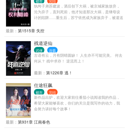
都市
完结
及悲春伤秋，村长家的孙子就跑来通知全村要逃荒逃
纨绔子弟苏建波，酒后创下大祸，被京城家族放弃，
兵役。 寻找水源，赤手打虎，与灾民混战......终于全
沦为弃子，直到死前，他才知道那次大祸，是继母设
村找到一个安稳地方，大家齐心开荒种地，发家致
计的陷阱......重生后，苏宁依然成为家族弃子，被遣送
富，努力奔小康。 多年以后，耄耄之年的程寡妇即将
出京，这一世他要活出新的人生，他要走向那从来没
咽气，双眼含眼看着乌秧秧的儿子儿孙们，望了一下
有触及的权利巅峰，但随即而来的却是步步危机......
最新：
第1515章 失控
天，内心呐喊：老天爷，两辈子都没尝过男人的滋
味，下辈子一定要给我一个男人，不，两个三个也不
残道逆仙
介意！ 蜡烛忽灭，程寡妇卒！
武侠
连载
古语有云，月有阴晴圆缺！ 人生亦不可能完美。 何去
何从？ 残中求存！ 逆流而上！
最新：
第1226章 逃！
仕途狂飙
都市
完结
新作品出炉，欢迎大家前往番茄小说阅读我的作品，
希望大家能够喜欢，你们的关注是我写作的动力，我
会努力讲好每个故事！
最新：
第931章 江南春色