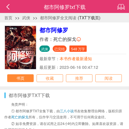
都市阿修罗txt下载
首页
>>
武侠
>>
都市阿修罗全文阅读
(TXT下载页)
都市阿修罗
作者：
死亡的探戈
武侠
已完结
548 万字
最新章节：
本书作者最新通知
最后更新：2023-06-16 00:47:12
书页
收藏
推荐
阅读
都市阿修罗TXT下载
免责声明：
① 都市阿修罗TXT全集下载，由
三八小说
书友收集整理自网络，版权归原
作者
死亡的探戈
所有，仅作学习交流使用，不可用于任何商业途径。
② 如非免费资源，请在试用之后24小时内立即删除。如果喜欢该资源，请