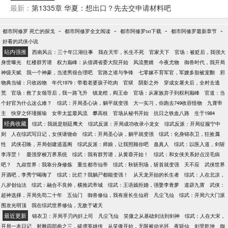
人生。
最新：
第1335章 华夏：想出口？先去交申请材料吧
-
-
-
-
都市阿修罗 死亡的探戈
都市阿修罗全文阅读
都市阿修罗txt下载
都市阿修罗最新章节
好看的武侠小说
站内强推
西南风云：三十年江湖往事
我在天牢，长生不死
官家天下
官场：被贬后，我强大
身世曝光
红楼群芳谱
权力巅峰：从借调省委大院开始
风流赘婿
今夜尤物
御兽时代，我开局
神级天赋
我一个神豪，当渣男很合理吧
官路之谁与争锋
七零嫁不育军官，军嫂多胎被宠翻
邪
物典当铺：只收凶物
年代1979：带着老婆孩子吃肉
官狱
阴影之外
穿成女屠夫后，全村去逃
荒
官场：救了女领导后，我一路飞升
镇龙棺，阎王命
官场：从家族弃子到权利巅峰
官道：当
个好官为什么这么难？
综武：开局圣心诀，躺平就变强
大一实习，你跑去749收容怪物
九霄帝
主
快穿之怀瑾握瑜
女帝太监最风流
攀高枝
官场从秘书开始
抗日之铁血八路
生于1984
经典收藏
综武：我就是朝廷鹰犬
综武反派：开局成功收录小龙女
综武反派：开局征服宁中
则
人在综武写日记，女侠请饶命
综武：开局圣心诀，躺平就变强
综武：化身锦衣卫，狂捡属
性
武侠召唤，开局创建逍遥阁
综武反派：师娘，让我照顾你吧
蛊真人
综武：以医入道，剑斩
李淳罡！
最强穿梭万界系统
综武：我有群芳谱，从黄蓉开始！
综武：和女侠关系好点没毛病
吧？
九叔世界：我靠分身修炼
重生都市仙帝
综武：秋斩刑场，斩首就变强
天不应
武侠世界
开酒吧，李秀宁喝嗨了
综武：比烂？我躺尸都能变强！
从天龙开始的长生者
综武：人在北凉，
八岁创仙法
综武：融合不良帅，横推武帝城
综武：王语嫣拒婚，强娶李青萝
道辟九霄
武侠：
超神选择，开局先苟二十年
五仙门
御兽修仙，我有座长生仙府
凡尘飞仙
综武：开局六大门派
围攻光明顶
我在综武世界修仙，无敌于诸天
最近更新
锦衣卫：开局手刃内奸上司
凡尘飞仙
笑傲之从基础剑法到剑神
综武：人在大宋，
开局一本日记
射雕四部曲之三，破虏英雄传
从笑傲开始，无限被动光环
夜斩仙
剑里乾坤
御