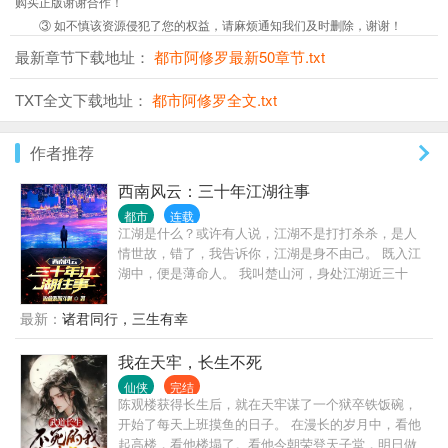
购买正版谢谢合作！
③ 如不慎该资源侵犯了您的权益，请麻烦通知我们及时删除，谢谢！
最新章节下载地址：
都市阿修罗最新50章节.txt
TXT全文下载地址：
都市阿修罗全文.txt
作者推荐
西南风云：三十年江湖往事
都市
连载
江湖是什么？或许有人说，江湖不是打打杀杀，是人
情世故，错了，我告诉你，江湖是身不由己。 既入江
湖中，便是薄命人。 我叫楚山河，身处江湖近三十
年，做过小弟，办过大哥，远走边境临沧对峙过亡命
徒，也曾在声势巅峰之时，整个西南无人争锋。 也曾
最新：
诸君同行，三生有幸
锒铛入狱，三进三出，还完自己所有罪孽。 这是我的
故事，也是一个老江湖混子的回忆录，自白书。
我在天牢，长生不死
仙侠
完结
陈观楼获得长生后，就在天牢谋了一个狱卒铁饭碗，
开始了每天上班摸鱼的日子。 在漫长的岁月中，看他
起高楼，看他楼塌了。看他今朝荣登天子堂，明日做