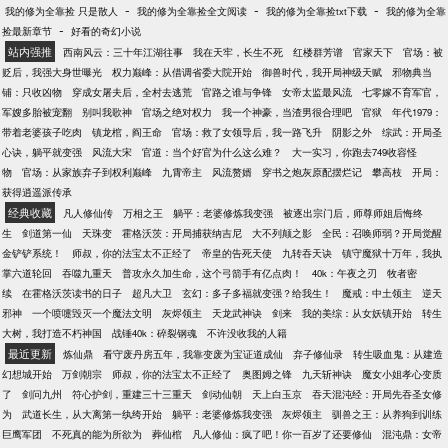
-
-
-
我的修为全靠捡 只是散人
我的修为全靠捡全文阅读
我的修为全靠捡txt下载
我的修为全靠
路所向披靡走到今日。 楚星河：“我要说我只想毁掉自
-
捡最新章节
好看的奇幻小说
家宗门你们信吗？” 众人拜服，不破不立，果然昊天帝
站内强推
西南风云：三十年江湖往事
我在天牢，长生不死
红楼群芳谱
官家天下
官场：被
君的想法不是我们凡人可以参透的。
贬后，我强大身世曝光
权力巅峰：从借调省委大院开始
御兽时代，我开局神级天赋
邪物典当
铺：只收凶物
穿成女屠夫后，全村去逃荒
官路之谁与争锋
女帝太监最风流
七零嫁不育军官，
军嫂多胎被宠翻
别叫我歌神
官场之绝对权力
我一个神豪，当渣男很合理吧
官狱
年代1979：
带着老婆孩子吃肉
镇龙棺，阎王命
官场：救了女领导后，我一路飞升
阴影之外
综武：开局圣
心诀，躺平就变强
风流大宋
官道：当个好官为什么这么难？
大一实习，你跑去749收容怪
物
官场：从家族弃子到权利巅峰
九霄帝主
风流赘婿
穿书之炮灰原配摆烂记
攀高枝
开局：
获得逍遥派传承
经典收藏
凡人修仙传
万相之王
躺平：老婆修炼我变强
被逐出宗门后，师尊师姐后悔终
生
剑道第一仙
天珠变
霍格沃茨：开局捕获纳吉尼
大不列颠之影
全民：召唤师弱？开局觉醒
金铲铲系统！
师叔，你的法宝太不正经了
帝皇的告死天使
九转吞天诀
镇守魔狱十万年，我执
掌六道轮回
吞噬九重天
普攻永久加生命，这个弓箭手有亿点肉！
40k：午夜之刃
牧者密
续
在霍格沃茨读书的日子
超凡大卫
玄幻：多子多福就变强？给我生！
魔戒：中土领主
逆天
邪神
一个喷嚏毁灭一个魔法文明
灰烬领主
天龙武神诀
剑来
我的美综：从女妖镇开始
转生
大树，我打造不朽神国
战锤40k：碎裂钢魂
不许没收我的人籍
最近更新
炼仙鼎
看守废丹房五年，我靠变废为宝证道成仙
弃子修仙录
转生吸血鬼：从建造
幻想城开始
万剑朝宗
师叔，你的法宝太不正经了
奥图姆之锋
九天斩神诀
魔女小姐孝心变质
了
剑问九州
符心护剑，重建三十三重天
剑动仙朝
天上白玉京
吞天混沌经：开局先吞圣女修
为
武道长生，从大离第一纨绔开始
躺平：老婆修炼我变强
灰烬领主
驯兽之王：从养狗到训练
巨鹰军团
不死真的能为所欲为
葬仙棺
凡人修仙：疯了吧！你一百岁了还要修仙
混沌鼎：女帝