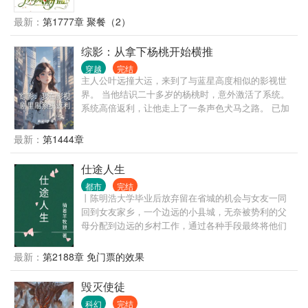
下，安诺带着前世得来的物质空间和一身本领，活得
风生水起。
最新：
第1777章 聚餐（2）
综影：从拿下杨桃开始横推
穿越
完结
主人公叶远撞大运，来到了与蓝星高度相似的影视世
界。 当他结识二十多岁的杨桃时，意外激活了系统。
系统高倍返利，让他走上了一条声色犬马之路。 已加
载 需要什么女主，畅所欲言 简介无能，请移步正文。
最新：
第1444章
仕途人生
都市
完结
丨陈明浩大学毕业后放弃留在省城的机会与女友一同
回到女友家乡，一个边远的小县城，无奈被势利的父
母分配到边远的乡村工作，通过各种手段最终将他们
拆散了。但他们不知道的是陈明浩有着强大的背景，
在背景的支持和自己的努力之下，一路披荆斩棘，仕
最新：
第2188章 免门票的效果
途高歌，做到了封疆大吏，实现了他仕途之初许下
的“当官不为民做主，不如回家卖红薯”的初心誓言。
毁灭使徒
科幻
完结