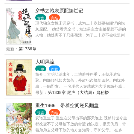
们总是对他图谋不轨。 甚至还有一些不开眼的上门找
双手好似死神镰刀。秘法工会的强者们歇斯底里，神
茬，对于这种人，陈平安只能送他们上路。 对于
佑骑士催动出最后一丝斗气。销声匿迹了千百年的空
穿书之炮灰原配摆烂记
间系法阵再次降临奥古大陆，足以撼动任何权势的力
古言
完结
量种子苏醒发芽，一个身穿黑色长袍的男孩站在月色
现代独立女性宋词穿书，成为二十岁就要被腰斩的炮
中，那双冷漠的瞳孔好似深海凶兽。 “你们为何要与全
灰原配。 她曾看完全书，知道男主女主都是惹不起的
世界为敌？”联军指挥官问道。 “因为我们不甘心做命
人物，她逃离不了只能苟活，为了二十岁不被收监判
运的走狗！”二人异口同声，相视一笑。 几百年后，阴
斩，国公府四少夫人宋观舟该如何是好？ 唯有摆烂。
影之地内的“万国”悄然崛起，其实力丝毫不逊色于那些
任他东南西北风，我自巍然不动！ 注：本人不擅写甜
最新：
第1739章
耳熟能详的强大种族。由大魔导师亲手布置的法阵抵
蜜爱情，情爱二字更喜从利益出发。
御了魔导炮，挡下了无数斗气、魔法、黑火药、甚至
大明风流
阴谋。 这是一个注定要凌驾于众神之上的强者，以及
与他那神秘契约兽之间的故事。
历史
连载
简介：大明弘治末年，土地兼并严重，王朝矛盾集
聚。内部倾轧如火如荼，外敌犯边烽烟四起。内忧外
患，一触即发。 一名现代人穿越成为大明顶级外戚，
本以为能安安稳稳的享受荣华富贵的生活，谁知等待
最新：
第1338章 尾声（大结局）凫籾棔
他的命运将是被未来的嘉靖皇帝‘斩于西市’。 不甘引颈
受戮的命运，奋起抗争才是正途。且看他如何辗转腾
重生1966，带着空间逆风翻盘
挪扭转乾坤。成就一番辉煌大业，留下一段大明风
现言
完结
流。
安诺重生了 重生在父母出事的那天晚上 既然前世今生
都改变不了父母被下放的命运 她决定，报完仇后，带
着弟弟去父母下放的地方当知青，守护父母。 在乡