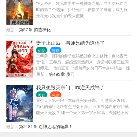
毁灭圣所，次元世界中一处神奇之地，当面临死亡之
时的第二个选择，拒绝死亡，便接受了邀请，成为行
走在无尽次元中的毁灭使徒
最新：
第57章 拟造神化
妻子上山后，与师兄结为道侣了
仙侠
连载
三年前，陈阳的妻子赵嫣然独自上山修行，自此杳无
音信。 三年后，赵嫣然突然归来，身后却跟着三位同
门师兄。 他们直言：“嫣然师妹前日不幸身中情蛊，性
命垂危，只得由我三人为其解毒。如今，她已与我们
最新：
第493章 质问
结为道侣。” 原来赵嫣然此次回来，并非为了破镜重
圆，而是向陈阳提出和离，只给他一天时间决断。 深
我只想毁灭宗门，咋逆天成神了
夜辗转，陈阳难以入眠，原本宿于隔壁的赵嫣然却悄
玄幻
完结
然推门而入。 虽身陷情蛊、身不由己，她心中仍念着
重生天下第一宗，本该是完美开局。 可楚星河发现，
陈阳，低声问他：“夫君可愿……随我一同上山修行？”
自己的修行之路有点与众不同。 只要毁掉自家宗门就
能天下无敌？ 建一个天下第一宗不容易，毁掉还不容
易？ 楚星河发现还真不容易。 为搞垮自家宗门费尽心
思，可每一次结果都让宗门变得更强是几个意思？ 无
最新：
第2181章 迷神之地的诡异！
数年后，武道最巅峰，楚星河看着在自己的“努力”下无
敌于天下的宗门默然无语。 有人问他，是什么让你一