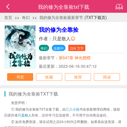
我的修为全靠捡txt下载
首页
>>
奇幻
>>
我的修为全靠捡最新章节
(TXT下载页)
我的修为全靠捡
作者：
只是散人
奇幻
连载中
224 万字
最新章节：
第547章 神光熠熠
最后更新：2023-06-16 00:47:12
书页
收藏
推荐
阅读
我的修为全靠捡TXT下载
免责声明：
① 我的修为全靠捡TXT全集下载，由
三八小说
书友收集整理自网络，版权
归原作者
只是散人
所有，仅作学习交流使用，不可用于任何商业途径。
② 如非免费资源，请在试用之后24小时内立即删除。如果喜欢该资源，请