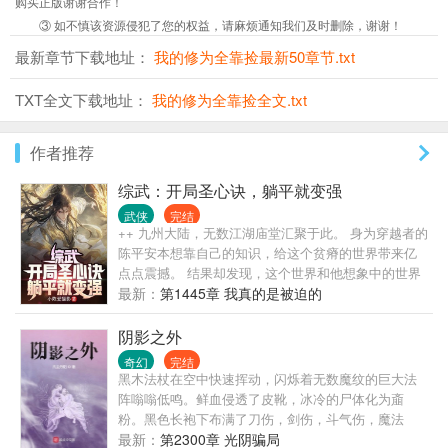
购买正版谢谢合作！
③ 如不慎该资源侵犯了您的权益，请麻烦通知我们及时删除，谢谢！
最新章节下载地址：
我的修为全靠捡最新50章节.txt
TXT全文下载地址：
我的修为全靠捡全文.txt
作者推荐
综武：开局圣心诀，躺平就变强
武侠
完结
++ 九州大陆，无数江湖庙堂汇聚于此。 身为穿越者的
陈平安本想靠自己的知识，给这个贫瘠的世界带来亿
点点震撼。 结果却发现，这个世界和他想象中的世界
有点不同。 一个小乞丐说要给他当厨师，这个乞丐名
最新：
第1445章 我真的是被迫的
叫黄蓉。 一身银衣的剑仙李寒衣来到他家，说要租他
的房子。 写的仙剑话本因为结局太悲，引得邀月上门
阴影之外
要用小皮鞭抽他。 东方不败也因为被他话本致郁，说
奇幻
完结
要请他吃绣花针。 随着找上门的女侠越来越多，陈平
黑木法杖在空中快速挥动，闪烁着无数魔纹的巨大法
安只得无奈大喊。 “我家真的住不下了！” 系统的出
阵嗡嗡低鸣。鲜血侵透了皮靴，冰冷的尸体化为齑
现，让他躺平之余也能提升实力。 他只想每天吃着小
粉。黑色长袍下布满了刀伤，剑伤，斗气伤，魔法
厨娘做的美食，看看焰灵姬跳极乐净土。 只是，女侠
伤… 自己的契约兽如绞肉机般不知疲倦，化为利刃的
最新：
第2300章 光阴骗局