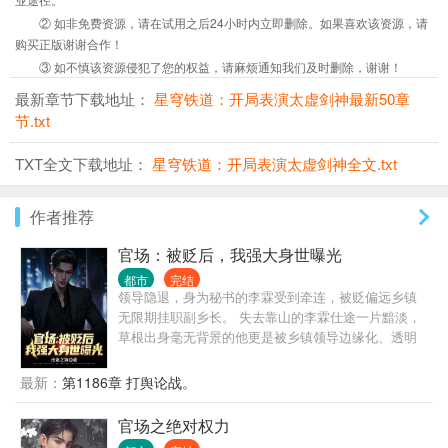
② 如非免费资源，请在试用之后24小时内立即删除。如果喜欢该资源，请
购买正版谢谢合作！
③ 如不慎该资源侵犯了您的权益，请麻烦通知我们及时删除，谢谢！
最新章节下载地址：
星穹铁道：开局表演太虚剑神最新50章
节.txt
TXT全文下载地址：
星穹铁道：开局表演太虚剑神全文.txt
作者推荐
官场：被贬后，我强大身世曝光
都市
完结
领导隐退，身为秘书的李霖受到牵连，被贬偏远乡镇
无限期挂职副乡长。 失去靠山的李霖仕途一片黯淡，
草根出身毫无背景的他更是被乡镇领导边缘化、透明
化，遭受各种打压、排挤。 就在李霖认为人生无望之
时，他的贵人从天而降，自此平步青云，无人能挡。
最新：
第1186章 打舆论战。
原来，他最大的靠山，竟然就是他自己！
官场之绝对权力