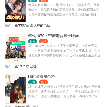
都市
完结
做官要有两颗心，一颗是责任心，一颗是良心。且看
秦峰一个最偏远乡镇的基层公务员，带着这两颗心怎
么在尔虞我诈的权力游戏里一步步走向权力的巅峰。
最新：
第3337章 裴庆林的电话
年代1979：带着老婆孩子吃肉
都市
完结
重生1979年，李向东上辈子一事无成，上啃老下啃
小，中间靠老婆 这辈子他成了一名火车供水员，全国
各地跑的同时倒货赚钱两不误 当别人还在为生活而忧
愁的时候，他已经过上了老婆孩子热炕头的悠闲生活
最新：
第1971章 迁徙
晴时踏雪覆白桥
古言
完结
双生姐妹落入书中，终是庄周梦了蝶，他说:你是恩赐
也是劫，这辈子我承认我输了，下辈子我们还是别再
相遇了，他说:人生本是一道无解题，明明我讨厌等，
可我总在等，他说:我还以为你和别人不一样，于是我
又赌了一把，把我人生最后一次的信任给了你，我以
最新：
最终章 重归现实