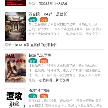
山洪暴发，李睿凑巧救了某位贵人，自此成为了市里
最新：
第2363章 到达费城
的大红人……
四合院：24岁，是处长
穿越
完结
白万里穿越到了四合院的世界当中，开局处长，满门
忠烈，背靠大山。 本来应该是满分开局，但却被系统
派发了史诗级难度任务——消灭灯塔国。 无奈之下白
万里只能展开了一边摸鱼虐禽，一边改写世界的传奇
人生。
最新：
第1319章 盗墓贼的犯罪特性
超级风流学生
体育
完结
【极品爽文】特种兵之王厌倦了缺少美女的枯燥生
活，毅然离开特种部队，进入了学校这个泡妞者的圣
地，展开了一段不得不说的艳遇史。校花？有！美女
教师？有！扮猪吃虎？有！家族之争？有！亲亲嘴？
最新：
老书的话，新书说明
那更是必不可少的。总之，应有尽有，很纯很暧昧，
很黄很暴力。暧昧猥琐流作者梁不凡倾力打造，誓创
渣攻‘渣’到底
2013网文之辉煌。 ......
其他
完结
晋江独发，谢绝转载！请勿扒榜！ 请务必仔细的看完
文案扫雷！ 某些主受文中： 受爱天下胜过爱攻，是心