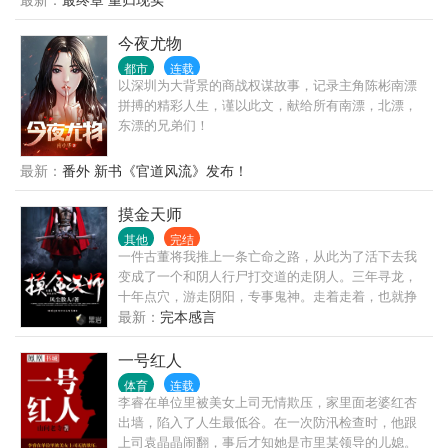
为你能拉我走出地狱，没想到，你是来告诉我地狱有
几层？他说:从和你在一起的那天起，我所有的计划都
今夜尤物
有你，我从没有想过离开，我没给自己留后路，他说:
都市
连载
她以后会是别人明媒正娶的妻子但她永远是我年少时
以深圳为大背景的商战权谋故事，记录主角陈彬南漂
的太阳，炽热又耀眼，可望而不可得，永远在我的记
拼搏的精彩人生，谨以此文，献给所有南漂，北漂，
忆里笑颜如花，永远站在那里望着我，又好像在喊着
东漂的兄弟们！
我的名字，后来起风了，吹起了她凌乱的发丝，吹起
满地落叶，还吹起无限心动，但是风吹过了，以后也
最新：
番外 新书《官道风流》发布！
不会再有了……
摸金天师
其他
完结
一件古董将我推上一条亡命之路，从此为了活下去我
变成了一个和阴人行尸打交道的走阴人。三年寻龙，
十年点穴，游走阴阳，专事鬼神。走着走着，也就挣
扎到了今天。
最新：
完本感言
一号红人
体育
连载
李睿在单位里被美女上司无情欺压，家里面老婆红杏
出墙，陷入了人生最低谷。在一次防汛检查时，他跟
上司袁晶晶闹翻，事后才知她是市里某领导的儿媳。