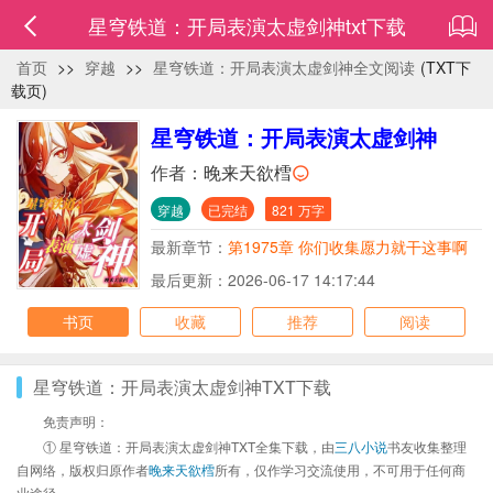
星穹铁道：开局表演太虚剑神txt下载
首页
>>
穿越
>>
星穹铁道：开局表演太虚剑神全文阅读
(TXT下
载页)
星穹铁道：开局表演太虚剑神
作者：
晚来天欲樰
穿越
已完结
821 万字
最新章节：
第1975章 你们收集愿力就干这事啊
最后更新：2026-06-17 14:17:44
书页
收藏
推荐
阅读
星穹铁道：开局表演太虚剑神TXT下载
免责声明：
① 星穹铁道：开局表演太虚剑神TXT全集下载，由
三八小说
书友收集整理
自网络，版权归原作者
晚来天欲樰
所有，仅作学习交流使用，不可用于任何商
业途径。