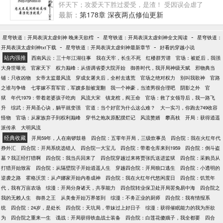
怀天下；攻爱天下胜过爱受，是渣！ 受因误会虐了
攻，是攻倒霉；攻因误会虐了受，是渣！ 受算计利用
最新：
第178章 深夜两点修仙更新
了攻，是有智慧；攻算计利用了受，是渣！ 受冷血无
情伤人身心，是情有可原；攻冷血无情伤人身心，是
-
-
星穹铁道：开局表演太虚剑神 晚来天欲樰
星穹铁道：开局表演太虚剑神全文阅读
星穹铁道：
渣！ 受和女人结婚，攻应该去抢婚；攻和女人结婚，
-
-
开局表演太虚剑神txt下载
星穹铁道：开局表演太虚剑神最新章节
好看的穿越小说
果断被弃，因为是渣！ 受因为亲朋好友伤害攻，是忠
站内强推
西南风云：三十年江湖往事
我在天牢，长生不死
红楼群芳谱
官场：被贬后，我强
孝仁义；攻为亲朋好友伤了受，是渣！ 受对攻的一片
大身世曝光
官家天下
权力巅峰：从借调省委大院开始
御兽时代，我开局神级天赋
邪物典当
痴情不为所动，无可厚非，，谁规定攻爱受，受就一
铺：只收凶物
女帝太监最风流
穿成女屠夫后，全村去逃荒
官场之绝对权力
别叫我歌神
官路
定要爱攻了？攻无视受痴心一片，是渣！ 如果作者要
之谁与争锋
七零嫁不育军官，军嫂多胎被宠翻
我一个神豪，当渣男很合理吧
阴影之外
官
换攻，那渣攻铁定被忠犬攻虐得死去活来； 如果作者
狱
年代1979：带着老婆孩子吃肉
风流大宋
镇龙棺，阎王命
官场：救了女领导后，我一路飞
不换攻，那渣攻必定痛心疾首满心忏悔跪求受的原
升
综武：开局圣心诀，躺平就变强
官道：当个好官为什么这么难？
大一实习，你跑去749收容
谅，被受狠虐一顿…… 沈缙因破坏人设和剧情，被晋
怪物
官场：从家族弃子到权利巅峰
穿书之炮灰原配摆烂记
风流赘婿
攀高枝
开局：获得逍遥
江文学城负责掌控主受纯爱空间的剧本弄到各种主受
派传承
大明风流
文里做一只渣攻_:3」∠_ 渣攻也是有人权的啊！忠犬
经典收藏
开局59年，人在南锣鼓巷
四合院：五零年开局，三级炊事员
四合院：我在火红年代
不是他的属性！要渣就渣到底吧！ 这就是一个主角穿
挣外汇
四合院：开局系统选错人
四合院一大宝儿
四合院：带着仓库来到1959
四合院：倒斗盗
越成渣攻决定一渣到底玩坏剧情的故事！ 总共十四个
墓？我正经打猎啊
四合院：我当兵回来了
四合院穿越过来将贾张氏送进监狱
四合院：采购员从
世界，两个世界合并为一篇：【古代君臣篇】【江湖
打猎开始致富
四合院：从隔壁院子开始逍遥人生
穿越四合院：开局狼口逃生
四合院：小透明的
正邪篇】【修真复仇篇】【现代虐恋篇】【未来强夺
逆袭之路
霍格沃茨：从卢娜家开始内卷成神
四合院：我在火红年代悠闲度日
四合院：饥荒年
篇】【校园风情篇】【娱乐天王篇】 扫雷： 一：↑关
代，我有万亩农场
综漫：开局分身诸天，共享能力
四合院转业保卫处开局罢免易中海
四合院之
于攻受的那段句子不是我写的，不过已经忘记是在哪
我的无赖人生
御兽之王
从美食开始万界签到
综漫：不务正业的厨师
四合院：我有情报系
里看的了，这段话只能代表个例不能代表全部的主受
统
四合院：24岁，是处长
四合院：天坑局，带妹过上好日子
综漫：获得催眠能力的我为所欲
文，请勿地图炮！ 二、主角是个万人迷攻，苏苏苏！
为
四合院之重来一生
谍战：开局获得铁血战士装备
四合院：白莲花傻娥子，我全都要
四合