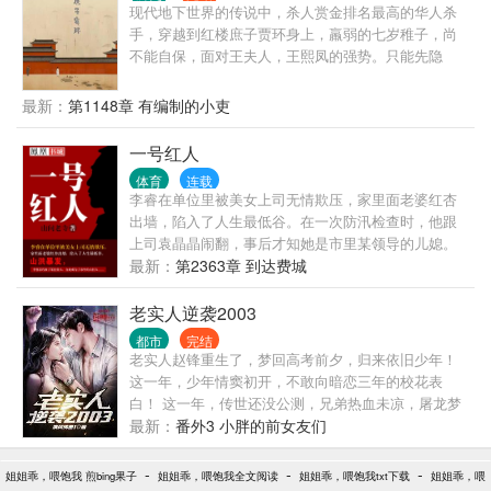
现代地下世界的传说中，杀人赏金排名最高的华人杀
手，穿越到红楼庶子贾环身上，羸弱的七岁稚子，尚
不能自保，面对王夫人，王熙凤的强势。只能先隐
忍，以待来日，且看小贾环如何在红楼里低调的奋
斗，慢慢改变贾家被抄家的命运，闯出一片天地。
最新：
第1148章 有编制的小吏
一号红人
体育
连载
李睿在单位里被美女上司无情欺压，家里面老婆红杏
出墙，陷入了人生最低谷。在一次防汛检查时，他跟
上司袁晶晶闹翻，事后才知她是市里某领导的儿媳。
山洪暴发，李睿凑巧救了某位贵人，自此成为了市里
最新：
第2363章 到达费城
的大红人……
老实人逆袭2003
都市
完结
老实人赵锋重生了，梦回高考前夕，归来依旧少年！
这一年，少年情窦初开，不敢向暗恋三年的校花表
白！ 这一年，传世还没公测，兄弟热血未凉，屠龙梦
还没实现！ 这一年，遍地黄金遍地机遇，站在风口浪
最新：
番外3 小胖的前女友们
尖上，猪都能上天！ 喝最烈的酒，泡最美的妞，溜最
凶的狗，杀最狠的人，装最
-
-
-
姐姐乖，喂饱我 煎bing果子
姐姐乖，喂饱我全文阅读
姐姐乖，喂饱我txt下载
姐姐乖，喂