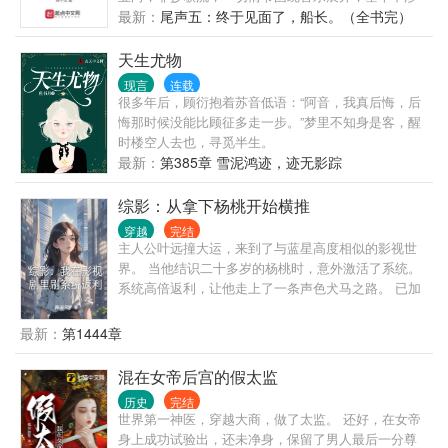
足其他娱乐或商业领域。） 群：8520910
最新：
尾声五：终于见面了，船长。（全书完）
天生尤物
现言
连载
很多年后，顾衍抱着苏音低语：“阿音，我真后悔，后
悔那时候没能比顾征多走一步。”梦里不知身是客，醒
时楼空人去也，寻觅半生。
最新：
第385章 雪泥鸿迹，迹无影踪
综影：从拿下杨桃开始横推
穿越
完结
主人公叶远撞大运，来到了与蓝星高度相似的影视世
界。 当他结识二十多岁的杨桃时，意外激活了系统。
系统高倍返利，让他走上了一条声色犬马之路。 已加
载 需要什么女主，畅所欲言 简介无能，请移步正文。
最新：
第1444章
混在女帝后宫的假太监
历史
完结
世界第一神医，穿越大商，做了太监。 还好，在女帝
身上成功试验出，还未净身，保留了男人最后一分尊