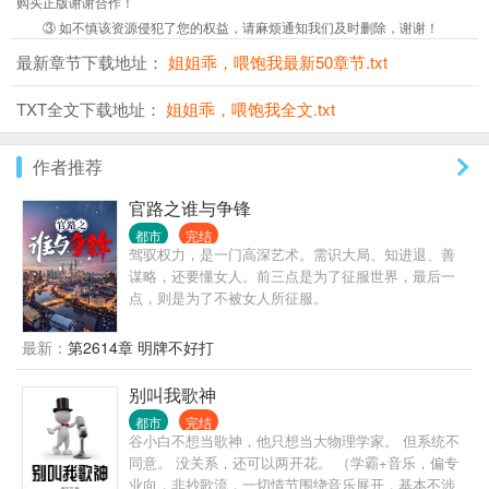
购买正版谢谢合作！
③ 如不慎该资源侵犯了您的权益，请麻烦通知我们及时删除，谢谢！
最新章节下载地址：
姐姐乖，喂饱我最新50章节.txt
TXT全文下载地址：
姐姐乖，喂饱我全文.txt
作者推荐
官路之谁与争锋
都市
完结
驾驭权力，是一门高深艺术。需识大局、知进退、善
谋略，还要懂女人。前三点是为了征服世界，最后一
点，则是为了不被女人所征服。
最新：
第2614章 明牌不好打
别叫我歌神
都市
完结
谷小白不想当歌神，他只想当大物理学家。 但系统不
同意。 没关系，还可以两开花。 （学霸+音乐，偏专
业向，非抄歌流，一切情节围绕音乐展开，基本不涉