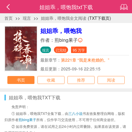
姐姐乖，喂饱我txt下载
首页
>>
现言
>>
姐姐乖，喂饱我全文阅读
(TXT下载页)
姐姐乖，喂饱我
作者：
煎bing果子
现言
已完结
95 万字
最新章节：
第221章 “我是来抢婚的。”
最后更新：2025-09-16 22:25:15
书页
收藏
推荐
阅读
姐姐乖，喂饱我TXT下载
免责声明：
① 姐姐乖，喂饱我TXT全集下载，由
三八小说
书友收集整理自网络，版权
归原作者
煎bing果子
所有，仅作学习交流使用，不可用于任何商业途径。
② 如非免费资源，请在试用之后24小时内立即删除。如果喜欢该资源，请