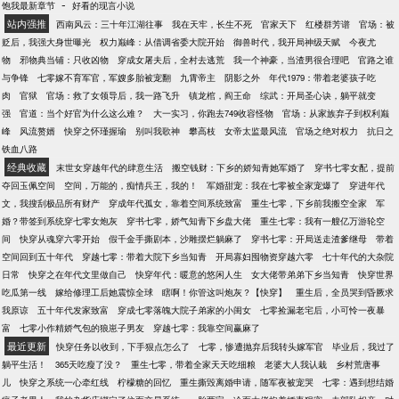
-
饱我最新章节
好看的现言小说
站内强推
西南风云：三十年江湖往事
我在天牢，长生不死
官家天下
红楼群芳谱
官场：被
贬后，我强大身世曝光
权力巅峰：从借调省委大院开始
御兽时代，我开局神级天赋
今夜尤
物
邪物典当铺：只收凶物
穿成女屠夫后，全村去逃荒
我一个神豪，当渣男很合理吧
官路之谁
与争锋
七零嫁不育军官，军嫂多胎被宠翻
九霄帝主
阴影之外
年代1979：带着老婆孩子吃
肉
官狱
官场：救了女领导后，我一路飞升
镇龙棺，阎王命
综武：开局圣心诀，躺平就变
强
官道：当个好官为什么这么难？
大一实习，你跑去749收容怪物
官场：从家族弃子到权利巅
峰
风流赘婿
快穿之怀瑾握瑜
别叫我歌神
攀高枝
女帝太监最风流
官场之绝对权力
抗日之
铁血八路
经典收藏
末世女穿越年代的肆意生活
搬空钱财：下乡的娇知青她军婚了
穿书七零女配，提前
夺回玉佩空间
空间，万能的，痴情兵王，我的！
军婚甜宠：我在七零被全家宠爆了
穿进年代
文，我搜刮极品所有财产
穿成年代孤女，靠着空间系统致富
重生七零，下乡前我搬空全家
军
婚？带签到系统穿七零女炮灰
穿书七零，娇气知青下乡盘大佬
重生七零：我有一艘亿万游轮空
间
快穿从魂穿六零开始
假千金手撕剧本，沙雕摆烂躺麻了
穿书七零：开局送走渣爹继母
带着
空间回到五十年代
穿越七零：带着大院下乡当知青
开局寡妇囤物资穿越六零
七十年代的大杂院
日常
快穿之在年代文里做自己
快穿年代：暖意的悠闲人生
女大佬带弟弟下乡当知青
快穿世界
吃瓜第一线
嫁给修理工后她震惊全球
瞎啊！你管这叫炮灰？【快穿】
重生后，全员哭到昏厥求
我原谅
五十年代发家致富
穿成七零落魄大院子弟家的小闺女
七零捡漏老宅后，小可怜一夜暴
富
七零小作精娇气包的狼崽子男友
穿越七零：我靠空间赢麻了
最近更新
快穿任务以收到，下手狠点怎么了
七零，惨遭抛弃后我转头嫁军官
毕业后，我过了
躺平生活！
365天吃瘦了没？
重生七零，带着全家天天吃细粮
老婆大人我认栽
乡村荒唐事
儿
快穿之系统一心牵红线
柠檬糖的回忆
重生撕毁离婚申请，随军夜被宠哭
七零：遇到想结婚