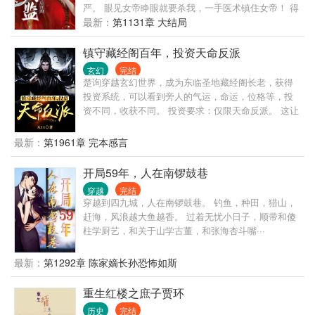
严。 眼见女帝睁眼就要杀我，一手医术镇住女帝！ 得
留一条小命，却不在自己掌控之中。 后世而来的名
最新：
第1131章 大结局
医，岂能稀里糊涂死掉？ 且看一代小太监，凭借前世
的知识力量，改变一个王朝。
镇守藏经阁百年，投资天命反派
玄幻
完结
楚询穿越玄幻世界，成为东临圣地藏经阁长老，获得
投资系统，可以看到旁人的气运，命运，位格等，投
资不同，收获不同。 投资要求：仅限天命反派。 这让
楚询郁闷，凭什么我的只能投资反派？ 大徒弟：师
父，我给你抢来一位女帝。 二徒弟：师父要练神兵？
最新：
第1961章 完本感言
刚好我家有祖传仙金，师父等等我…… 小徒弟：我家
有一株绝世大药，活了七千年，我去采来给师父当药
开局59年，人在南锣鼓巷
引！ 楚询：真香！
穿越
完结
穿越到四九城，人在南锣鼓巷。 钓鱼，种田，猎山，
赶海，风浪越大鱼越香。 过着无忧小日子，顺带和傻
柱学厨艺，和关于山学古董，和张海杏斗嘴···
最新：
第1292章 陈家嫡长孙恐怖如斯
重生红楼之庶子贾环
历史
完结