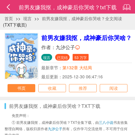
前男友嫌我抠，成神豪后你哭啥？txt下载
首页
>>
现言
>>
前男友嫌我抠，成神豪后你哭啥？全文阅读
(TXT下载页)
前男友嫌我抠，成神豪后你哭啥？
作者：
九汐公子
现言
已完结
53 万字
最新章节：
第132章 大结局
最后更新：2025-12-30 06:47:16
书页
收藏
推荐
阅读
前男友嫌我抠，成神豪后你哭啥？TXT下载
免责声明：
① 前男友嫌我抠，成神豪后你哭啥？TXT全集下载，由
三八小说
书友收集
整理自网络，版权归原作者
九汐公子
所有，仅作学习交流使用，不可用于任何
商业途径。