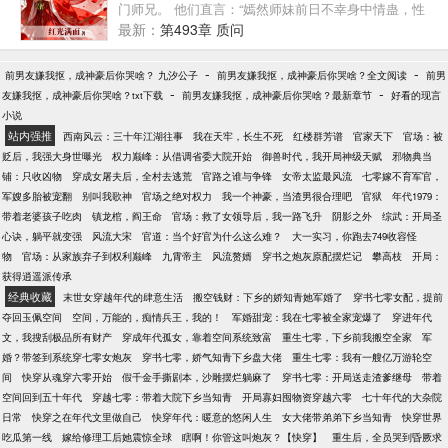
门师兄。 他们直言：“嫣然师妹前日不幸身中情蛊，性
命垂危，只得由我三人为其解毒。如今，她已与我们
最新：
第493章 质问
结为道侣。” 原来赵嫣然此次回来，并非为了破镜重
圆，而是向陈阳提出和离，只给他一天时间决断。 深
-
-
前男友嫌我抠，成神豪后你哭啥？ 九汐公子
前男友嫌我抠，成神豪后你哭啥？全文阅读
前男
夜辗转，陈阳难以入眠，原本宿于隔壁的赵嫣然却悄
-
-
友嫌我抠，成神豪后你哭啥？txt下载
前男友嫌我抠，成神豪后你哭啥？最新章节
好看的现言
然推门而入。 虽身陷情蛊、身不由己，她心中仍念着
小说
陈阳，低声问他：“夫君可愿……随我一同上山修行？”
站内强推
西南风云：三十年江湖往事
我在天牢，长生不死
红楼群芳谱
官家天下
官场：被
贬后，我强大身世曝光
权力巅峰：从借调省委大院开始
御兽时代，我开局神级天赋
邪物典当
铺：只收凶物
穿成女屠夫后，全村去逃荒
官路之谁与争锋
女帝太监最风流
七零嫁不育军官，
军嫂多胎被宠翻
别叫我歌神
官场之绝对权力
我一个神豪，当渣男很合理吧
官狱
年代1979：
带着老婆孩子吃肉
镇龙棺，阎王命
官场：救了女领导后，我一路飞升
阴影之外
综武：开局圣
心诀，躺平就变强
风流大宋
官道：当个好官为什么这么难？
大一实习，你跑去749收容怪
物
官场：从家族弃子到权利巅峰
九霄帝主
风流赘婿
穿书之炮灰原配摆烂记
攀高枝
开局：
获得逍遥派传承
经典收藏
末世女穿越年代的肆意生活
搬空钱财：下乡的娇知青她军婚了
穿书七零女配，提前
夺回玉佩空间
空间，万能的，痴情兵王，我的！
军婚甜宠：我在七零被全家宠爆了
穿进年代
文，我搜刮极品所有财产
穿成年代孤女，靠着空间系统致富
重生七零，下乡前我搬空全家
军
婚？带签到系统穿七零女炮灰
穿书七零，娇气知青下乡盘大佬
重生七零：我有一艘亿万游轮空
间
快穿从魂穿六零开始
假千金手撕剧本，沙雕摆烂躺麻了
穿书七零：开局送走渣爹继母
带着
空间回到五十年代
穿越七零：带着大院下乡当知青
开局寡妇囤物资穿越六零
七十年代的大杂院
日常
快穿之在年代文里做自己
快穿年代：暖意的悠闲人生
女大佬带弟弟下乡当知青
快穿世界
吃瓜第一线
嫁给修理工后她震惊全球
瞎啊！你管这叫炮灰？【快穿】
重生后，全员哭到昏厥求