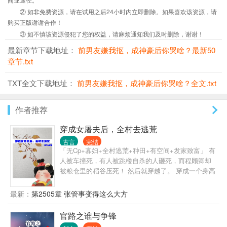
② 如非免费资源，请在试用之后24小时内立即删除。如果喜欢该资源，请
购买正版谢谢合作！
③ 如不慎该资源侵犯了您的权益，请麻烦通知我们及时删除，谢谢！
最新章节下载地址：
前男友嫌我抠，成神豪后你哭啥？最新50
章节.txt
TXT全文下载地址：
前男友嫌我抠，成神豪后你哭啥？全文.txt
作者推荐
穿成女屠夫后，全村去逃荒
古言
完结
「无Cp+寡妇+全村逃荒+种田+有空间+发家致富」 有
人被车撞死，有人被跳楼自杀的人砸死，而程顾卿却
被粮仓里的稻谷压死！ 然后就穿越了。 穿成一个身高
180公分200斤刚死丈夫力大无穷的45岁寡妇。 从大龄
剩女直接进级给人当祖母，白捡一堆儿女儿媳孙子。
最新：
第2505章 张管事变得这么大方
大儿高大壮实如猩猩金刚， 二儿又矮又瘦如麻杆， 三
儿平平无奇却心比天高， 大女儿长得标致性格却火
官路之谁与争锋
爆， 小女儿，唉，又矮又圆又懦弱。 程顾卿还没来得