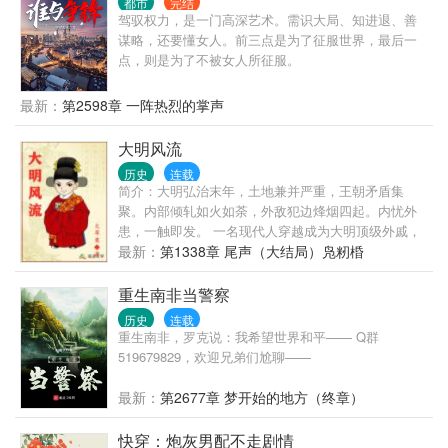
都市
完结
及悲春伤秋，村长家的孙子就跑来通知全村要逃荒逃
驾驭权力，是一门高深艺术。需识大局、知进退、善
兵役。 寻找水源，赤手打虎，与灾民混战......终于全
谋略，还要懂女人。前三点是为了征服世界，最后一
村找到一个安稳地方，大家齐心开荒种地，发家致
点，则是为了不被女人所征服。
富，努力奔小康。 多年以后，耄耄之年的程寡妇即将
咽气，双眼含眼看着乌秧秧的儿子儿孙们，望了一下
最新：
第2598章 一阵热烈的掌声
天，内心呐喊：老天爷，两辈子都没尝过男人的滋
味，下辈子一定要给我一个男人，不，两个三个也不
大明风流
介意！ 蜡烛忽灭，程寡妇卒！
历史
连载
简介：大明弘治末年，土地兼并严重，王朝矛盾集
聚。内部倾轧如火如荼，外敌犯边烽烟四起。内忧外
患，一触即发。 一名现代人穿越成为大明顶级外戚，
本以为能安安稳稳的享受荣华富贵的生活，谁知等待
最新：
第1338章 尾声（大结局）凫籾棔
他的命运将是被未来的嘉靖皇帝‘斩于西市’。 不甘引颈
受戮的命运，奋起抗争才是正途。且看他如何辗转腾
重生南非当警察
挪扭转乾坤。成就一番辉煌大业，留下一段大明风
历史
连载
流。
重生南非，罗克说：我希望世界和平—— Q群
519679829，欢迎兄弟们尬聊——
最新：
第2677章 梦开始的地方（终章）
快穿：炮灰男配不走剧情