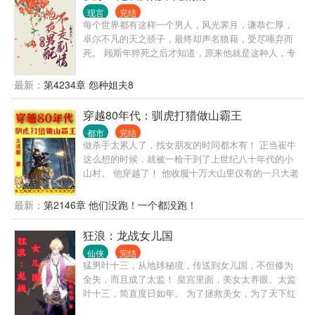
现言
完结
每个世界都有这样一个男人，风光霁月，谦恭仁厚，
卓尔不凡的天之骄子，最终却声名狼藉，受尽唾弃而
死。 顾斯年猝死之后才知道，原来他就是这种人，专
门为了草根男主逆袭而存在的对照组，用来衬托男主
的光鲜亮丽。 可是凭什么…… 于是顾斯年走上了反抗
最新：
第4234章 怨种姐夫8
之路，成为了男主的表哥，男主的师兄，男主的学
长… 炮灰走出剧本，活出自己的人生
穿越80年代：驯虎打猎做山霸王
都市
完结
做杀手太累人了，找女朋友的时间都木有！ 正当崔牛
这么想的时候，就被一枪干到了上世纪八十年代的小
山村。 他穿越了！ 他收服十万大山里仅有的一只大老
虎，帮他拿下无数猛兽！ 温柔善良的未婚妻，为他洗
衣做饭料理家务，让他舒舒服服。 伶俐可爱的小姨
最新：
第2146章 他们没跑！一个都没跑！
子，为他到处跑腿刺探情报。 天不怕地不怕的小舅
子，做他的跟班上山打狼下河擒鳄！ 原身崔牛，是个
狂浪：龙战女儿国
软蛋，在村里受尽欺负。 现在，只有崔牛欺负别人的
仙侠
完结
份。 老子不单单要做猎人，还要做山霸王！ 我的地盘
猛男叶十三，从地球秘境，传送到女儿国，不但修为
我做主，不是我的地盘，就把它变成我的地盘！ 十万
全失，而且成了太监！ 皇宫里面，美女太养眼。太监
大山，慢慢成为崔牛的私家猎场！ 他打猎的名声，都
叶十三，简直度日如年。 为了拯救美女，为了天下红
传海外去了。 俄：“我们这边黑熊泛滥啊，上百万只都
颜，叶十三奋发图强卧薪尝胆。 为了恢复男儿身，为
吃人了，求崔猎神来我国杀熊！” 澳：“野猪比我们国