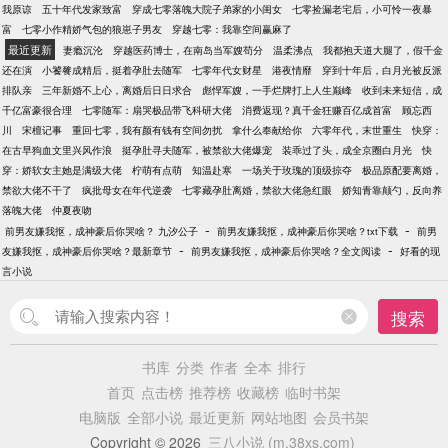
我原谅
五十年代发家致富
穿成七零落魄大院子弟家的小闺女
七零捡漏老宅后，小可怜一夜暴
富
七零小作精娇气包的狼崽子男友
穿越七零：我靠空间赢麻了
最近更新
妻瘾沉沦
穿越医药博士，在南岛当军嫂苟分
温柔沸点
我都抱天道大腿了，假千金
还在演
小饕餮成精后，挺着孕肚去随军
七零年代女财星
港夜情靡
穿到十年后，白月光被反派
排队亲
三年新婚不上心，离婚后日日求合
彪悍军嫂，一手烂牌打上人生巅峰
收到未来短信，成
千亿富豪很合理
七零随军：扇哭极品带飞科研大佬
消费返现？真千金狂赚百亿成首富
顾忘西
川
宋檀记事
重回七零，我有颜有钱有空间勿扰
拿什么奉献给你
六零年代，末世重生
快穿：
在古早狗血文里兴风作浪
挺孕肚寻夫随军，被禁欲大佬爆宠
装乖过了头，成全京圈白月光
快
穿：娇软女主她是满级大佬
柠萌有点萌
知温赴寒
一场关于玫瑰的顶级掠夺
极品原配要离婚，
禁欲大佬不干了
疯批母女在年代逆袭
七零藏孕肚离婚，禁欲大佬急红眼
娇知青靠颠勺，反向养
落魄大佬
仲夏夜吻
-
-
前男友嫌我抠，成神豪后你哭啥？ 九汐公子
前男友嫌我抠，成神豪后你哭啥？txt下载
前男
-
-
友嫌我抠，成神豪后你哭啥？最新章节
前男友嫌我抠，成神豪后你哭啥？全文阅读
好看的现
言小说
搜索
书库
分类
作者
全本
排行
首页
点击榜
推荐榜
收藏榜
临时书架
电脑版
全部小说
最近更新
网站地图
会员书架
Copyright © 2026
三八小说 (m.38xs.com)