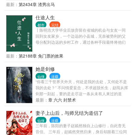
了成为真正的男子汉，太监叶十三，注定经历九九八
最新：
第2434章 渣男出马
家的人数还多，上千斤的都有！求崔猎神来我国灭
十一难……
猪！” 北美：“魔鬼让狼群疯狂了，到处都是凶狼，被
仕途人生
咬死的人来不及埋！求崔猎神来我国宰狼！” …… 若
干年后，有人统计，崔猎神猎过的兽，保守估计绕地
都市
完结
球三圈！！
丨陈明浩大学毕业后放弃留在省城的机会与女友一同
回到女友家乡，一个边远的小县城，无奈被势利的父
母分配到边远的乡村工作，通过各种手段最终将他们
拆散了。但他们不知道的是陈明浩有着强大的背景，
在背景的支持和自己的努力之下，一路披荆斩棘，仕
最新：
第2188章 免门票的效果
途高歌，做到了封疆大吏，实现了他仕途之初许下
的“当官不为民做主，不如回家卖红薯”的初心誓言。
她是剑修
仙侠
连载
“你看三千世界天外天，何处是我的去处，又何处不是
我的去处？” 不问情爱妄念，不求超脱长生，赵莼从挥
剑那一刻起，要的是走尽这一条从未有人来过的道
路，她自己的路。 无cp女主视角修真文，慢热，升级
最新：
章 六六 封禁术
流
妻子上山后，与师兄结为道侣了
仙侠
连载
三年前，陈阳的妻子赵嫣然独自上山修行，自此杳无
音信。 三年后，赵嫣然突然归来，身后却跟着三位同