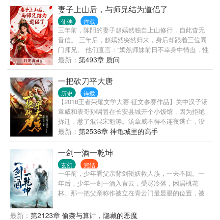
妻子上山后，与师兄结为道侣了
仙侠
连载
三年前，陈阳的妻子赵嫣然独自上山修行，自此杳无
音信。 三年后，赵嫣然突然归来，身后却跟着三位同
门师兄。 他们直言：“嫣然师妹前日不幸身中情蛊，性
命垂危，只得由我三人为其解毒。如今，她已与我们
最新：
第493章 质问
结为道侣。” 原来赵嫣然此次回来，并非为了破镜重
圆，而是向陈阳提出和离，只给他一天时间决断。 深
一把砍刀平大唐
夜辗转，陈阳难以入眠，原本宿于隔壁的赵嫣然却悄
历史
连载
然推门而入。 虽身陷情蛊、身不由己，她心中仍念着
【2018王者荣耀文学大赛·征文参赛作品】关中汉子汤
陈阳，低声问他：“夫君可愿……随我一同上山修行？”
章威和表哥孙啸冒在长安县城开个小饭馆，因为拒绝
拆迁，惹了混混宋魁涛。汤章威不得不连夜逃亡，没
想到忽然进入了晚唐。 更让他感到的可怕是，他进入
最新：
第2536章 神龟城里的高手
的时间居然是黄巢即将攻破长安的那个年代。 汤章威
与沙陀人李克用大战黄巢，以及黄巢的继承者朱温，
一剑一酒一乾坤
谱写了一曲热血长安的战歌。 凭着一把刀，一群兄
玄幻
完结
弟，他能挽救大唐的文明吗？ 请诸位看完这个故事，
一年前，少年看父亲背剑斩妖救人族，一去不回。一
自然可以见个分晓。
年后，少年一剑一酒入青云，受尽冷落，困居桃花
林。那一把父亲称作被立在青云门最显眼的位置，被
世人称作。十八岁时，少年斩尽满山桃花，于世人面
前拔出那一把守护之剑，那一刻，嘲笑他的人皆丧于
最新：
第2123章 偷袭与算计，隐藏的恶魔