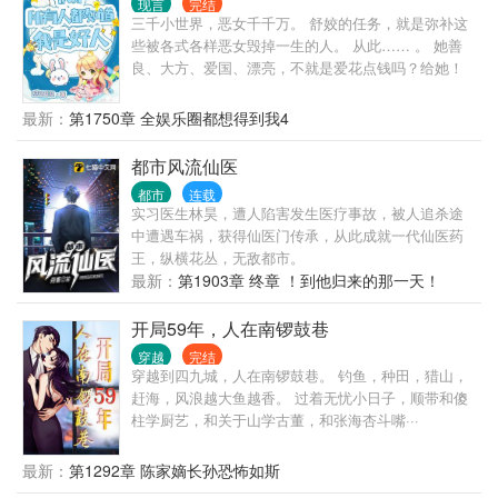
现言
完结
三千小世界，恶女千千万。 舒姣的任务，就是弥补这
些被各式各样恶女毁掉一生的人。 从此…… 。 她善
良、大方、爱国、漂亮，不就是爱花点钱吗？给她！
。 撒谎？什么撒谎？她那么柔弱、那么仁慈，怎么可
能撒谎呢？ 。 假名媛？不，她就是真名媛！ …… 简
最新：
第1750章 全娱乐圈都想得到我4
介无能，请看正文√ 注：并非全是爱情故事，架空文
学，喜欢咱就看，不喜欢就退，小可爱们手下留情呀~
都市风流仙医
都市
连载
实习医生林昊，遭人陷害发生医疗事故，被人追杀途
中遭遇车祸，获得仙医门传承，从此成就一代仙医药
王，纵横花丛，无敌都市。
最新：
第1903章 终章 ！到他归来的那一天！
开局59年，人在南锣鼓巷
穿越
完结
穿越到四九城，人在南锣鼓巷。 钓鱼，种田，猎山，
赶海，风浪越大鱼越香。 过着无忧小日子，顺带和傻
柱学厨艺，和关于山学古董，和张海杏斗嘴···
最新：
第1292章 陈家嫡长孙恐怖如斯