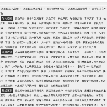
剑下，剑出鞘，妖族颤栗，魔族胆寒，仙人震惊！
-
-
-
-
恶女锦杀 凤归昭
恶女锦杀全文阅读
恶女锦杀txt下载
恶女锦杀最新章节
好看的古言小
说
站内强推
西南风云：三十年江湖往事
我在天牢，长生不死
红楼群芳谱
官家天下
官场：被
贬后，我强大身世曝光
权力巅峰：从借调省委大院开始
御兽时代，我开局神级天赋
邪物典当
铺：只收凶物
今夜尤物
穿成女屠夫后，全村去逃荒
九霄帝主
七零嫁不育军官，军嫂多胎被宠
翻
官路之谁与争锋
我一个神豪，当渣男很合理吧
年代1979：带着老婆孩子吃肉
官狱
风流赘
婿
官场：救了女领导后，我一路飞升
镇龙棺，阎王命
阴影之外
综武：开局圣心诀，躺平就变
强
官道：当个好官为什么这么难？
大一实习，你跑去749收容怪物
官场：从家族弃子到权利巅
峰
别叫我歌神
女帝太监最风流
官场之绝对权力
攀高枝
风流大宋
抗日之铁血八路
经典收藏
小师妹明明超强却过分沙雕
满门炮灰读我心后，全家造反了
上午毁我丹田，下午在
你坟前烧纸
小京官之女养家日常
庶女有毒
穿成女屠夫后，全村去逃荒
好孕美人多子多福
快
穿：活到大结局
香归
穿越农门老太太
快穿，来自末世的穿越之旅
满门反派疯批，唯有师妹逗
比
快穿：好孕娇美人靠生子系统上位
暴富很难？我的超市通古今！
【快穿】每个世界去踩
坑
主母日常
吃瓜贵妃的自我修养
快穿：女主就要活着
宿宿我啊，靠生子系统好孕独宠捏
快
穿：好孕爆棚，帝王掌中宝
侯爷的掌心娇是朵黑心莲
小福宝被偷人生后，成全京城团宠
攀高
枝
兽世种田：反派崽崽超粘人
疯批小师叔她五行缺德
佩瑜的快穿之路
修仙女主她超强，炮灰
妹妹直接躺
小太妃的马甲快掉啦
吾妻甚妙
在种田文签到致富
最近更新
重生后转身嫁皇叔手撕渣男
揣双胎改嫁猎户，带夫家暴富吃肉
废材王爷和她的疯批
王妃
综影视之拿到救赎剧本
穿成大力傻女后我靠灵泉富甲天下
全家一起穿越去修仙
东宫宠
妾
嫡女重生：霸道王爷心尖宠
穿越千年重生，双生记忆杀回侯府
快穿之我是人渣渣终结者
逆
天道，召异兽，弃女她虐渣成瘾
快穿之疯批大佬别浪了
大小姐携崽回京，奸夫竟是摄政王
惊！