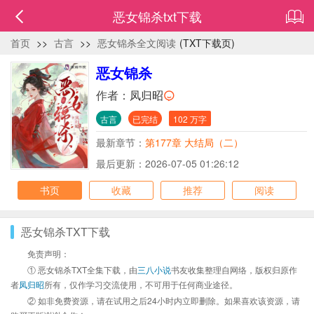
恶女锦杀txt下载
首页
>>
古言
>>
恶女锦杀全文阅读
(TXT下载页)
恶女锦杀
作者：
凤归昭
古言
已完结
102 万字
最新章节：
第177章 大结局（二）
最后更新：2026-07-05 01:26:12
书页
收藏
推荐
阅读
恶女锦杀TXT下载
免责声明：
① 恶女锦杀TXT全集下载，由
三八小说
书友收集整理自网络，版权归原作
者
凤归昭
所有，仅作学习交流使用，不可用于任何商业途径。
② 如非免费资源，请在试用之后24小时内立即删除。如果喜欢该资源，请