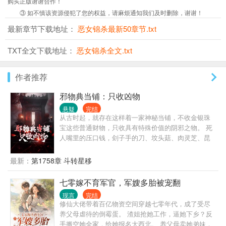
购买正版谢谢合作！
③ 如不慎该资源侵犯了您的权益，请麻烦通知我们及时删除，谢谢！
最新章节下载地址：
恶女锦杀最新50章节.txt
TXT全文下载地址：
恶女锦杀全文.txt
作者推荐
邪物典当铺：只收凶物
悬疑
完结
从古时起，就存在这样着一家神秘当铺，不收金银珠
宝这些普通财物，只收具有特殊价值的阴邪之物。 死
人嘴里的压口钱，刽子手的刀、坟头菇、肉灵芝、昆
仑胎...... 邪物可害人亦可助人！ 经当铺的手一当一
卖，便能变邪为宝：升官发财、消灾解难、甚至逆天
最新：
第1758章 斗转星移
改命！ 某些深夜，这家当铺还有许多古怪的客人光
顾。 事物没有好坏之分，永不满足的只有人心......
七零嫁不育军官，军嫂多胎被宠翻
现言
完结
修仙大佬带着百亿物资空间穿越七零年代，成了受尽
养父母虐待的倒霉蛋。 渣姐抢她工作，逼她下乡？反
手搬空她全家，给她报名大西北。 养父母卖她弟妹，