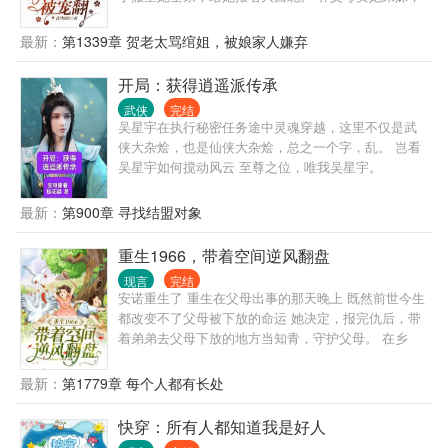
贪她父母抚恤金？举报走起，送他们去吃花生米。 重
生女主抢她未婚夫，夺她的玉佩空间？空间拿来吧
最新：
第1339章 贺老太骂绾姐，被娘家人嫌弃
你，机缘我占了，未婚夫送给你。 从此，顾绾绾享受
缺德人生，一路在癫的路上狂奔，直到下乡后被不育
开局：获得逍遥派传承
军爷盯上了。 夫妻搭配，虐渣不累，你癫婆我癫公，
武侠
完结
强强联手。 重生女主原以为抢走顾绾绾的未婚夫，就
吴星宇在执行秘密任务途中灵魂穿越，这里不仅是武
能走上人生巅峰，取代她继承家产，成为首富官太
侠大杂烩，也是仙侠大杂烩，总之一个字，乱。 岂看
太。 结果炮灰顾绾绾不仅逆袭成为国家宠儿，还找到
吴星宇如何搅动风云 至尊之位，唯我吴星宇。
亲生父母，替家人平反，携手年轻有为的兵王大佬，
一胎多宝，拥有数之不尽的资产。
最新：
第900章 寻找结盟对象
重生1966，带着空间逆风翻盘
现言
完结
安诺重生了 重生在父母出事的那天晚上 既然前世今生
都改变不了父母被下放的命运 她决定，报完仇后，带
着弟弟去父母下放的地方当知青，守护父母。 在乡
下，安诺带着前世得来的物质空间和一身本领，活得
风生水起。
最新：
第1779章 每个人都有长处
快穿：所有人都知道我是好人