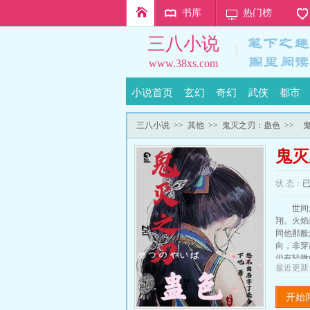
书库
热门榜
三八小说
www.38xs.com
小说首页
玄幻
奇幻
武侠
都市
三八小说
>>
其他
>>
鬼灭之刃：蛊色
>>
鬼
鬼灭
状 态：
世间
翔。火焰
同他那般
向，非穿
但有轻微
最近更新
香……
开始