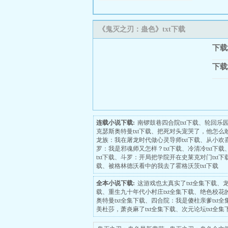
《鬼灭之刃：蛊色》txt下载
下载
下载
连载小说下载:
南锣鼓巷四合院txt下载
、
轮回乐园
克瑟斯奥特曼txt下载
、
把死对头宠哭了，他怎么敢
龙族：我在屠龙时代做心灵导师txt下载
、
从小欢喜
罗：我是邪魂师又怎样？txt下载
、
冷清冷txt下载
txt下载
、
斗罗：开局把学院开在史莱克对门txt下
载
、
被格林德沃看中的我去了霍格沃茨txt下载
全本小说下载:
这游戏也太真实了txt全集下载
、
载
、
重生九十年代小村庄txt全集下载
、
绝色校花的
奥特曼txt全集下载
、
四合院：我是傻柱亲爹txt全
美杜莎，萧炎麻了txt全集下载
、
次元论坛txt全集