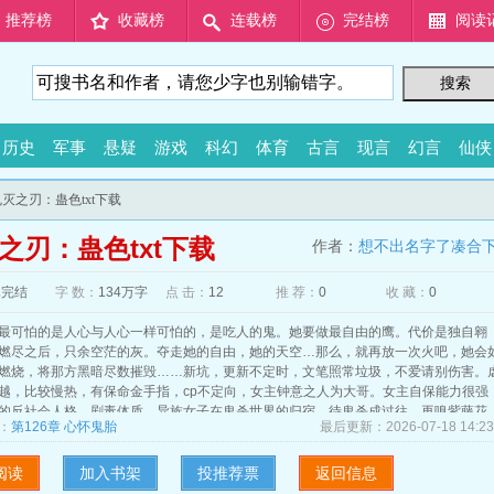
推荐榜
收藏榜
连载榜
完结榜
阅读
历史
军事
悬疑
游戏
科幻
体育
古言
现言
幻言
仙侠
灭之刃：蛊色txt下载
之刃：蛊色txt下载
作者：
想不出名字了凑合
已完结
字 数：
134万字
点 击：
12
推 荐：
0
收 藏：
0
最可怕的是人心与人心一样可怕的，是吃人的鬼。她要做最自由的鹰。代价是独自翱
燃尽之后，只余空茫的灰。夺走她的自由，她的天空…那么，就再放一次火吧，她会
燃烧，将那方黑暗尽数摧毁……新坑，更新不定时，文笔照常垃圾，不爱请别伤害。
越，比较慢热，有保命金手指，cp不定向，女主钟意之人为大哥。女主自保能力很强
的反社会人格，剧毒体质。异族女子在鬼杀世界的归宿。待鬼杀成过往，再嗅紫藤花
：
第126章 心怀鬼胎
最后更新：2026-07-18 14:23
阅读
加入书架
投推荐票
返回信息