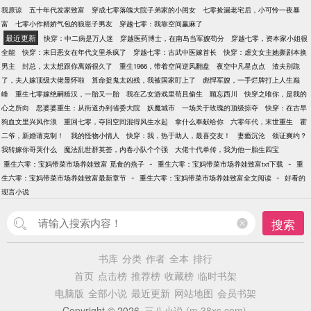
我原谅
五十年代发家致富
穿成七零落魄大院子弟家的小闺女
七零捡漏老宅后，小可怜一夜暴
富
七零小作精娇气包的狼崽子男友
穿越七零：我靠空间赢麻了
最近更新
快穿：中二病是万人迷
穿越医药博士，在南岛当军嫂苟分
穿越七零，资本家小姐很
全能
快穿：末日恶女在年代文里杀疯了
穿越七零：古武中医嫁首长
快穿：虐文女主她撕剧本换
男主
封总，太太想跟你离婚很久了
重生1966，带着空间逆风翻盘
夜空中凡星点点
渣夫别跪
了，夫人嫁顶级大佬显怀啦
算命捉鬼太凶残，我被国家盯上了
彪悍军嫂，一手烂牌打上人生巅
峰
重生七零嫁绝嗣糙汉，一胎又一胎
我在乙女游戏里苟且偷生
顾忘西川
快穿之唯你，是我的
心之所向
恶婆婆重生：从街道办到省委大院
妖魔城市
一场关于玫瑰的顶级掠夺
快穿：在古早
狗血文里兴风作浪
重回七零，夺回空间混得风生水起
拿什么奉献给你
六零年代，末世重生
霍
二爷，新婚请克制！
我的怪物小情人
快穿：我，热于助人，最喜交友！
妻瘾沉沦
领证爽约？
我转嫁你哥哭什么
魔法乱世群英荟，内卷小队个个强
大佬十代单传，我为他一胎生四宝
-
-
重生六零：宝妈带菜市场养娃致富 觅食的燕子
重生六零：宝妈带菜市场养娃致富txt下载
重
-
-
生六零：宝妈带菜市场养娃致富最新章节
重生六零：宝妈带菜市场养娃致富全文阅读
好看的
现言小说
搜索
书库
分类
作者
全本
排行
首页
点击榜
推荐榜
收藏榜
临时书架
电脑版
全部小说
最近更新
网站地图
会员书架
Copyright © 2026
三八小说 (m.38xs.com)