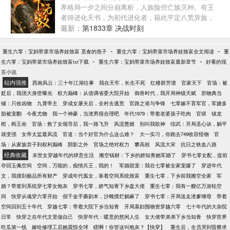
界格局一夕之间分崩离析，人族险些亡族灭种。有王
者得进化天书，为初代进化者，籍此平定八荒异族，
令得人族在这地球上占据了一寸之地，一个全新的纪
最新：
第1833章 决战时刻
元揭开神秘的一角。“同阶无敌算个球啊？老子天下无
敌。”叶昊死命忽悠。
-
-
重生六零：宝妈带菜市场养娃致富 觅食的燕子
重生六零：宝妈带菜市场养娃致富全文阅读
重
-
-
生六零：宝妈带菜市场养娃致富txt下载
重生六零：宝妈带菜市场养娃致富最新章节
好看的现
言小说
站内强推
西南风云：三十年江湖往事
我在天牢，长生不死
红楼群芳谱
官家天下
官场：被
贬后，我强大身世曝光
权力巅峰：从借调省委大院开始
御兽时代，我开局神级天赋
邪物典当
铺：只收凶物
九霄帝主
穿成女屠夫后，全村去逃荒
官路之谁与争锋
七零嫁不育军官，军嫂多
胎被宠翻
今夜尤物
我一个神豪，当渣男很合理吧
年代1979：带着老婆孩子吃肉
官狱
镇龙
棺，阎王命
官场：救了女领导后，我一路飞升
风流赘婿
别叫我歌神
综武：开局圣心诀，躺平
就变强
女帝太监最风流
官道：当个好官为什么这么难？
大一实习，你跑去749收容怪物
官
场：从家族弃子到权利巅峰
阴影之外
官场之绝对权力
攀高枝
风流大宋
抗日之铁血八路
经典收藏
末世女穿越年代的肆意生活
搬空钱财：下乡的娇知青她军婚了
穿书七零女配，提前
夺回玉佩空间
空间，万能的，痴情兵王，我的！
军婚甜宠：我在七零被全家宠爆了
穿进年代
文，我搜刮极品所有财产
穿成年代孤女，靠着空间系统致富
重生七零，下乡前我搬空全家
军
婚？带签到系统穿七零女炮灰
穿书七零，娇气知青下乡盘大佬
重生七零：我有一艘亿万游轮空
间
快穿从魂穿六零开始
假千金手撕剧本，沙雕摆烂躺麻了
穿书七零：开局送走渣爹继母
带着
空间回到五十年代
穿越七零：带着大院下乡当知青
开局寡妇囤物资穿越六零
七十年代的大杂院
日常
快穿之在年代文里做自己
快穿年代：暖意的悠闲人生
女大佬带弟弟下乡当知青
快穿世界
吃瓜第一线
嫁给修理工后她震惊全球
瞎啊！你管这叫炮灰？【快穿】
重生后，全员哭到昏厥求