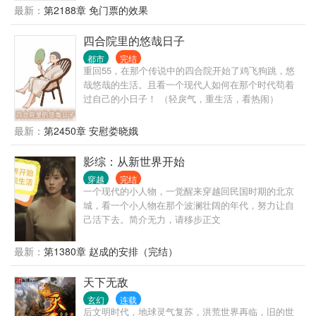
在背景的支持和自己的努力之下，一路披荆斩棘，仕
最新：
第2188章 免门票的效果
途高歌，做到了封疆大吏，实现了他仕途之初许下
的“当官不为民做主，不如回家卖红薯”的初心誓言。
四合院里的悠哉日子
都市
完结
重回55，在那个传说中的四合院开始了鸡飞狗跳，悠
哉悠哉的生活。且看一个现代人如何在那个时代苟着
过自己的小日子！ （轻戾气，重生活，看热闹）
最新：
第2450章 安慰娄晓娥
影综：从新世界开始
穿越
完结
一个现代的小人物，一觉醒来穿越回民国时期的北京
城，看一个小人物在那个波澜壮阔的年代，努力让自
己活下去。简介无力，请移步正文
最新：
第1380章 赵成的安排（完结）
天下无敌
玄幻
连载
后文明时代，地球灵气复苏，洪荒世界再临，旧的世