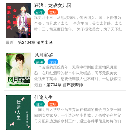
来的祖传的玉碗竟然是个宝贝，可以炼化灵物中的灵
狂浪：龙战女儿国
气为灵液。 服用灵液修炼速度超快，还没有丹毒，比
仙侠
完结
丹药强多了。 凭借着化灵碗，李玄真到处搜刮灵物，
猛男叶十三，从地球秘境，传送到女儿国，不但修为
赚取灵石，最终走出了一条磕灵物修仙道路。
全失，而且成了太监！ 皇宫里面，美女太养眼。太监
叶十三，简直度日如年。 为了拯救美女，为了天下红
颜，叶十三奋发图强卧薪尝胆。 为了恢复男儿身，为
了成为真正的男子汉，太监叶十三，注定经历九九八
最新：
第2434章 渣男出马
十一难……
风月宝鉴
武侠
连载
一个苦逼的屌丝青年，无意中得到仙家宝物风月宝
鉴，在灯红酒绿的都市中从此崛起，阅尽无数美女，
傲视天下英雄，想要低调做人也不可能。一边修炼道
法，提升境界，一边玩弄狂妄之徒于股掌之间。进企
最新：
第704章 首席按摩师
鹅号交流>
仕途人生
都市
完结
丨陈明浩大学毕业后放弃留在省城的机会与女友一同
回到女友家乡，一个边远的小县城，无奈被势利的父
母分配到边远的乡村工作，通过各种手段最终将他们
拆散了。但他们不知道的是陈明浩有着强大的背景，