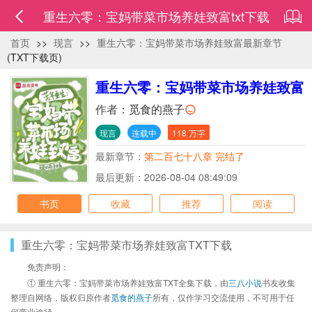
重生六零：宝妈带菜市场养娃致富txt下载
首页
>>
现言
>>
重生六零：宝妈带菜市场养娃致富最新章节
(TXT下载页)
重生六零：宝妈带菜市场养娃致富
作者：
觅食的燕子
现言
连载中
118 万字
最新章节：
第二百七十八章 完结了
最后更新：2026-08-04 08:49:09
书页
收藏
推荐
阅读
重生六零：宝妈带菜市场养娃致富TXT下载
免责声明：
① 重生六零：宝妈带菜市场养娃致富TXT全集下载，由
三八小说
书友收集
整理自网络，版权归原作者
觅食的燕子
所有，仅作学习交流使用，不可用于任
何商业途径。