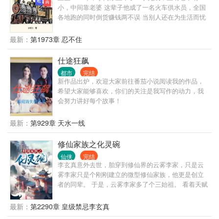
小，中间靠老婆 这辈子他成了一名火车供水员，全国
各地跑的同时倒货赚钱两不误 当别人还在为生活而忧
愁的时候，他已经过上了老婆孩子热炕头的悠闲生活
最新：
第1973章 忍不住
仕途狂飙
都市
完结
新作品出炉，欢迎大家前往番茄小说阅读我的作品，
希望大家能够喜欢，你们的关注是我写作的动力，我
会努力讲好每个故事！
最新：
第929章 天水一线
修仙家族之化灵碗
仙侠
完结
李玄真意外去世，胎穿到修仙界的云雾李家，只是云
雾李家只是个刚刚建立的微型修仙家族，他更是创立
者的同辈。 于是，云雾李家多了个三始祖。 看着天赋
强大的家主哥，又看了看喜欢瞎忙活，浪费资质的二
姐，最后再感受着资质普通的自己，李玄真心累啊。
最新：
第2290章 皇级禁忌李玄真
幸好穿越者配备着金手指的，他发现跟着自己穿越而