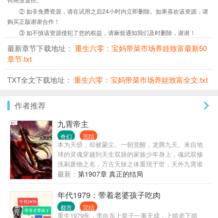
② 如非免费资源，请在试用之后24小时内立即删除。如果喜欢该资源，请
购买正版谢谢合作！
③ 如不慎该资源侵犯了您的权益，请麻烦通知我们及时删除，谢谢！
最新章节下载地址：
重生六零：宝妈带菜市场养娃致富最新50
章节.txt
TXT全文下载地址：
重生六零：宝妈带菜市场养娃致富全文.txt
作者推荐
九霄帝主
奇幻
完结
本为天骄，却被蒙尘。一朝觉醒，龙腾九天。来自地
球的灵魂穿越到天生双脉的家族少年身上，魂武双修
洗刷废物之名，万古天脉之体重现于世，天外九霄谁
敢称帝？
最新：
第1907章 真正的结局
年代1979：带着老婆孩子吃肉
都市
完结
重生1979年，李向东上辈子一事无成，上啃老下啃