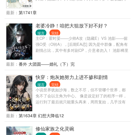
斩，国公府四少夫人宋观舟该如何是好？ 唯有摆烂。
任他东南西北风，我自巍然不动！ 注：本人不擅写甜
最新：
第1741章
蜜爱情，情爱二字更喜从利益出发。
老婆冷静！咱把大狙放下好不好？
现言
完结
主CP：霍时晏——少帅A攻（隐藏E）VS 池影——倔
强O受（O转A），[后期EA恋] 因为是中群像，配角有
剧情占比，其中有多对副CP，介意者勿入！ 池影稀里
糊涂穿书了，成了一位柔弱的omega。 等他缓过神
后，发现这个不友好的鬼世界，好像只针对他。 跟他
最新：
番外 大团圆——婚礼（下）完
一起穿越的室友，不是alpha就是beta，凭什么他一个
大直男却是omega，他真的承受不来啊！ 不过好在，
快穿：炮灰她努力上进不掺和剧情
迟来的金手指也是手指，他来个逆天改命，变成alpha
现言
完结
总行了吧！ 只是他没想到，这依然逃脱不了那个混蛋
小说世界犹如沙海，数之不尽，但不管哪个世界，都
的魔爪。 某腹黑的军团少帅，勾唇无情嘲笑：“宝贝，
免不了会以主角为中心。 像是设定好了的程序一样，
有件事忘了告诉你，我是Enigma，你现在可是我的专
运行到了最后就只能重头再来，周而复始，几乎没有
属omega了，我说过你逃不掉的！” “是吗？”池影拿大
打破命运成为真正脱离主角独立存在的有着无限成长
狙抵在他额头，咬牙道：“信不信，我爆了你的狗头！”
可能的世界。 维发局，全名维持世界稳定发展任务
最新：
第1634章 幻想大降临12
霍少帅：“夫人冷静点，我要是死了，你可成鳏夫了！”
局，就是因此而诞生，其中的任务者们穿梭于不同的
池影：“无所谓，再找一个。” ”霍少帅：“你敢！” 但是
世界，为其打破命运的束缚。 叶苏宜，就是一个从小
修仙家族之化灵碗
事实证明，霍少帅的确拿他没办法，只能将他宠到骨
说世界而来，在未曾得知走在世界剧情之时，就自主
子里，他在想这样的话，这家伙就不会离开他了吧？