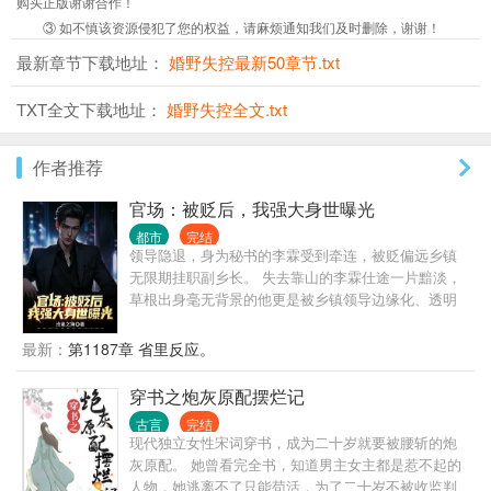
购买正版谢谢合作！
③ 如不慎该资源侵犯了您的权益，请麻烦通知我们及时删除，谢谢！
最新章节下载地址：
婚野失控最新50章节.txt
TXT全文下载地址：
婚野失控全文.txt
作者推荐
官场：被贬后，我强大身世曝光
都市
完结
领导隐退，身为秘书的李霖受到牵连，被贬偏远乡镇
无限期挂职副乡长。 失去靠山的李霖仕途一片黯淡，
草根出身毫无背景的他更是被乡镇领导边缘化、透明
化，遭受各种打压、排挤。 就在李霖认为人生无望之
时，他的贵人从天而降，自此平步青云，无人能挡。
最新：
第1187章 省里反应。
原来，他最大的靠山，竟然就是他自己！
穿书之炮灰原配摆烂记
古言
完结
现代独立女性宋词穿书，成为二十岁就要被腰斩的炮
灰原配。 她曾看完全书，知道男主女主都是惹不起的
人物，她逃离不了只能苟活，为了二十岁不被收监判