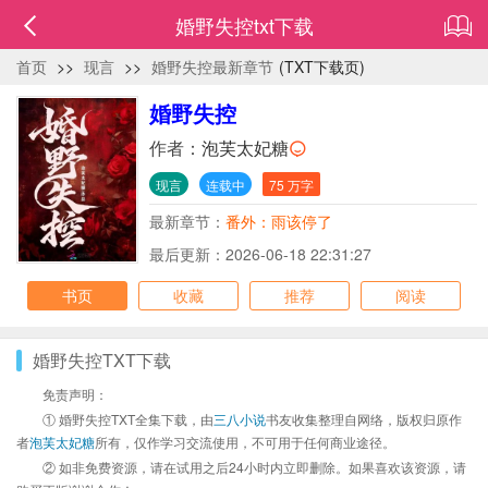
婚野失控txt下载
首页
>>
现言
>>
婚野失控最新章节
(TXT下载页)
婚野失控
作者：
泡芙太妃糖
现言
连载中
75 万字
最新章节：
番外：雨该停了
最后更新：2026-06-18 22:31:27
书页
收藏
推荐
阅读
婚野失控TXT下载
免责声明：
① 婚野失控TXT全集下载，由
三八小说
书友收集整理自网络，版权归原作
者
泡芙太妃糖
所有，仅作学习交流使用，不可用于任何商业途径。
② 如非免费资源，请在试用之后24小时内立即删除。如果喜欢该资源，请