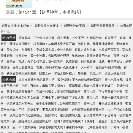
最新：
第1541章 【封号神帝，本书完结】
-
-
-
-
婚野失控 泡芙太妃糖
婚野失控全文阅读
婚野失控txt下载
婚野失控最新章节
好看的现
言小说
站内强推
西南风云：三十年江湖往事
我在天牢，长生不死
红楼群芳谱
官家天下
官场：被
贬后，我强大身世曝光
权力巅峰：从借调省委大院开始
御兽时代，我开局神级天赋
邪物典当
铺：只收凶物
九霄帝主
穿成女屠夫后，全村去逃荒
官路之谁与争锋
七零嫁不育军官，军嫂多
胎被宠翻
今夜尤物
我一个神豪，当渣男很合理吧
年代1979：带着老婆孩子吃肉
官狱
镇龙
棺，阎王命
官场：救了女领导后，我一路飞升
风流赘婿
别叫我歌神
综武：开局圣心诀，躺平
就变强
女帝太监最风流
官道：当个好官为什么这么难？
大一实习，你跑去749收容怪物
官
场：从家族弃子到权利巅峰
阴影之外
官场之绝对权力
攀高枝
风流大宋
抗日之铁血八路
经典收藏
末世女穿越年代的肆意生活
搬空钱财：下乡的娇知青她军婚了
穿书七零女配，提前
夺回玉佩空间
空间，万能的，痴情兵王，我的！
军婚甜宠：我在七零被全家宠爆了
穿进年代
文，我搜刮极品所有财产
穿成年代孤女，靠着空间系统致富
重生七零，下乡前我搬空全家
军
婚？带签到系统穿七零女炮灰
穿书七零，娇气知青下乡盘大佬
重生七零：我有一艘亿万游轮空
间
快穿从魂穿六零开始
假千金手撕剧本，沙雕摆烂躺麻了
穿书七零：开局送走渣爹继母
带着
空间回到五十年代
穿越七零：带着大院下乡当知青
开局寡妇囤物资穿越六零
七十年代的大杂院
日常
快穿之在年代文里做自己
快穿年代：暖意的悠闲人生
女大佬带弟弟下乡当知青
快穿世界
吃瓜第一线
嫁给修理工后她震惊全球
瞎啊！你管这叫炮灰？【快穿】
重生后，全员哭到昏厥求
我原谅
五十年代发家致富
穿成七零落魄大院子弟家的小闺女
七零捡漏老宅后，小可怜一夜暴