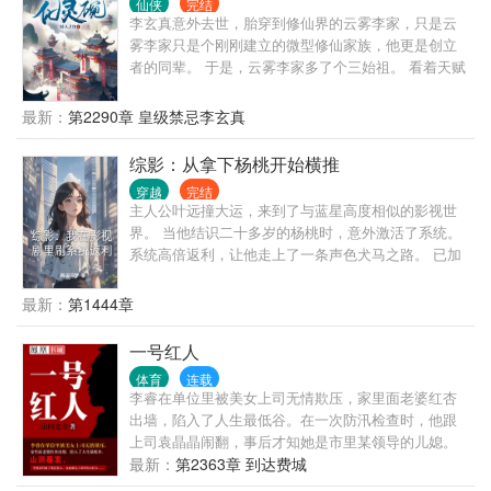
仙侠
完结
觉醒打破了命运的任务者。
李玄真意外去世，胎穿到修仙界的云雾李家，只是云
雾李家只是个刚刚建立的微型修仙家族，他更是创立
者的同辈。 于是，云雾李家多了个三始祖。 看着天赋
强大的家主哥，又看了看喜欢瞎忙活，浪费资质的二
姐，最后再感受着资质普通的自己，李玄真心累啊。
最新：
第2290章 皇级禁忌李玄真
幸好穿越者配备着金手指的，他发现跟着自己穿越而
来的祖传的玉碗竟然是个宝贝，可以炼化灵物中的灵
综影：从拿下杨桃开始横推
气为灵液。 服用灵液修炼速度超快，还没有丹毒，比
穿越
完结
丹药强多了。 凭借着化灵碗，李玄真到处搜刮灵物，
主人公叶远撞大运，来到了与蓝星高度相似的影视世
赚取灵石，最终走出了一条磕灵物修仙道路。
界。 当他结识二十多岁的杨桃时，意外激活了系统。
系统高倍返利，让他走上了一条声色犬马之路。 已加
载 需要什么女主，畅所欲言 简介无能，请移步正文。
最新：
第1444章
一号红人
体育
连载
李睿在单位里被美女上司无情欺压，家里面老婆红杏
出墙，陷入了人生最低谷。在一次防汛检查时，他跟
上司袁晶晶闹翻，事后才知她是市里某领导的儿媳。
山洪暴发，李睿凑巧救了某位贵人，自此成为了市里
最新：
第2363章 到达费城
的大红人……