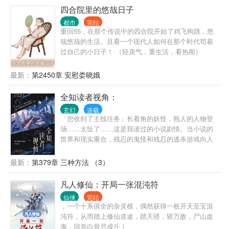
四合院里的悠哉日子
都市
完结
重回55，在那个传说中的四合院开始了鸡飞狗跳，悠
哉悠哉的生活。且看一个现代人如何在那个时代苟着
过自己的小日子！ （轻戾气，重生活，看热闹）
最新：
第2450章 安慰娄晓娥
全知读者视角：
玄幻
连载
「您收到了主线任务」长着角的妖怪，熟人的人物登
场……太扯了……这是我读过的小说剧情。当小说的
世界和现实重合，残忍的鬼怪和残忍的逃杀游戏向人
们袭来。一个世界灭亡了，新的世界诞生。而我，则
是知晓新世界结局的唯一读者。如果我的人生和现在
最新：
第379章 三种方法 （3）
不同 那会是什么样的呢？
凡人修仙：开局一张混沌符
仙侠
完结
，一个十系俱全的杂灵根，偶然获得一枚开天至宝混
沌符，从而踏上修仙道途，踏天骄，斩万敌，尸山血
海，回首白骨尽成丘！