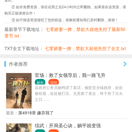
② 如非免费资源，请在试用之后24小时内立即删除。如果喜欢该资源，请
购买正版谢谢合作！
③ 如不慎该资源侵犯了您的权益，请麻烦通知我们及时删除，谢谢！
最新章节下载地址：
七零娇妻一撩，禁欲大叔他失控了最新50
章节.txt
TXT全文下载地址：
七零娇妻一撩，禁欲大叔他失控了全文.txt
作者推荐
官场：救了女领导后，我一路飞升
都市
完结
县政府公务员杨鸣讲了真话，被贬至乡镇政府，处处
被歧视，处处被打压。无意救了美女，终于有了出头
之日……
最新：
第4918章 嫌弃我了
综武：开局圣心诀，躺平就变强