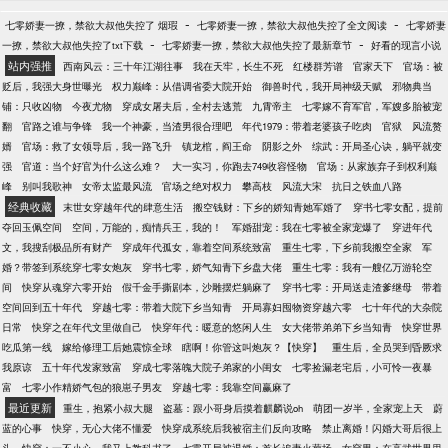
凶的狗，杀最狠的人，装最
-
-
七零娇妻一撩，禁欲大叔他失控了 烟瑕
七零娇妻一撩，禁欲大叔他失控了全文阅读
七零娇妻
-
-
一撩，禁欲大叔他失控了txt下载
七零娇妻一撩，禁欲大叔他失控了最新章节
好看的现言小说
站内强推
西南风云：三十年江湖往事
我在天牢，长生不死
红楼群芳谱
官家天下
官场：被
贬后，我强大身世曝光
权力巅峰：从借调省委大院开始
御兽时代，我开局神级天赋
邪物典当
铺：只收凶物
今夜尤物
穿成女屠夫后，全村去逃荒
九霄帝主
七零嫁不育军官，军嫂多胎被宠
翻
官路之谁与争锋
我一个神豪，当渣男很合理吧
年代1979：带着老婆孩子吃肉
官狱
风流赘
婿
官场：救了女领导后，我一路飞升
镇龙棺，阎王命
阴影之外
综武：开局圣心诀，躺平就变
强
官道：当个好官为什么这么难？
大一实习，你跑去749收容怪物
官场：从家族弃子到权利巅
峰
别叫我歌神
女帝太监最风流
官场之绝对权力
攀高枝
风流大宋
抗日之铁血八路
经典收藏
末世女穿越年代的肆意生活
搬空钱财：下乡的娇知青她军婚了
穿书七零女配，提前
夺回玉佩空间
空间，万能的，痴情兵王，我的！
军婚甜宠：我在七零被全家宠爆了
穿进年代
文，我搜刮极品所有财产
穿成年代孤女，靠着空间系统致富
重生七零，下乡前我搬空全家
军
婚？带签到系统穿七零女炮灰
穿书七零，娇气知青下乡盘大佬
重生七零：我有一艘亿万游轮空
间
快穿从魂穿六零开始
假千金手撕剧本，沙雕摆烂躺麻了
穿书七零：开局送走渣爹继母
带着
空间回到五十年代
穿越七零：带着大院下乡当知青
开局寡妇囤物资穿越六零
七十年代的大杂院
日常
快穿之在年代文里做自己
快穿年代：暖意的悠闲人生
女大佬带弟弟下乡当知青
快穿世界
吃瓜第一线
嫁给修理工后她震惊全球
瞎啊！你管这叫炮灰？【快穿】
重生后，全员哭到昏厥求
我原谅
五十年代发家致富
穿成七零落魄大院子弟家的小闺女
七零捡漏老宅后，小可怜一夜暴
富
七零小作精娇气包的狼崽子男友
穿越七零：我靠空间赢麻了
最近更新
重生，抱紧小叔大腿
盗墓：跟小哥身后摸着麒麟说oh
萌团一岁半，全家宠上天
蔚
蓝的心事
快穿，无心大佬不懂爱
快穿成系统后我被宿主们反向攻略
禁止离婚！闪婚大哥后很上