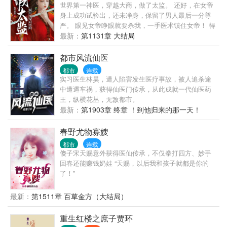
世界第一神医，穿越大商，做了太监。 还好，在女帝
身上成功试验出，还未净身，保留了男人最后一分尊
严。 眼见女帝睁眼就要杀我，一手医术镇住女帝！ 得
留一条小命，却不在自己掌控之中。 后世而来的名
最新：
第1131章 大结局
医，岂能稀里糊涂死掉？ 且看一代小太监，凭借前世
的知识力量，改变一个王朝。
都市风流仙医
都市
连载
实习医生林昊，遭人陷害发生医疗事故，被人追杀途
中遭遇车祸，获得仙医门传承，从此成就一代仙医药
王，纵横花丛，无敌都市。
最新：
第1903章 终章 ！到他归来的那一天！
春野尤物寡嫂
都市
连载
傻子宋天赐意外获得医仙传承，不仅拳打四方、妙手
回春还能赚钱奶娃 “天赐，以后我和孩子就都是你的
了！”
最新：
第1511章 百草金方（大结局）
重生红楼之庶子贾环