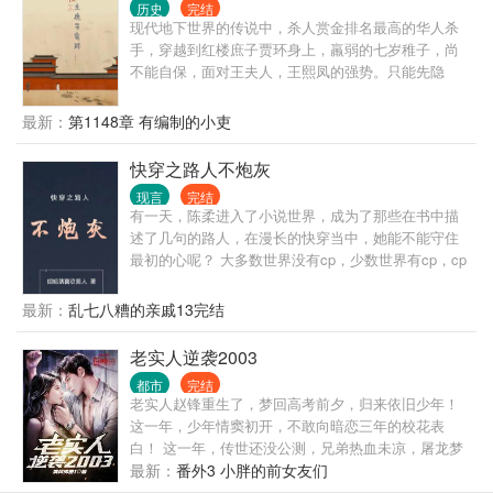
历史
完结
现代地下世界的传说中，杀人赏金排名最高的华人杀
手，穿越到红楼庶子贾环身上，羸弱的七岁稚子，尚
不能自保，面对王夫人，王熙凤的强势。只能先隐
忍，以待来日，且看小贾环如何在红楼里低调的奋
斗，慢慢改变贾家被抄家的命运，闯出一片天地。
最新：
第1148章 有编制的小吏
快穿之路人不炮灰
现言
完结
有一天，陈柔进入了小说世界，成为了那些在书中描
述了几句的路人，在漫长的快穿当中，她能不能守住
最初的心呢？ 大多数世界没有cp，少数世界有cp，cp
不固定! 作品人物三观不等于作者三观!!!
最新：
乱七八糟的亲戚13完结
老实人逆袭2003
都市
完结
老实人赵锋重生了，梦回高考前夕，归来依旧少年！
这一年，少年情窦初开，不敢向暗恋三年的校花表
白！ 这一年，传世还没公测，兄弟热血未凉，屠龙梦
还没实现！ 这一年，遍地黄金遍地机遇，站在风口浪
最新：
番外3 小胖的前女友们
尖上，猪都能上天！ 喝最烈的酒，泡最美的妞，溜最