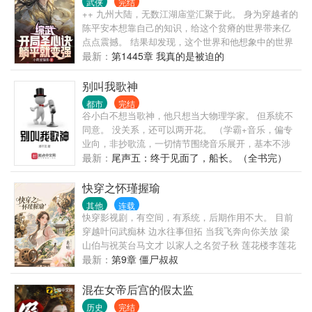
武侠
完结
++ 九州大陆，无数江湖庙堂汇聚于此。 身为穿越者的
陈平安本想靠自己的知识，给这个贫瘠的世界带来亿
点点震撼。 结果却发现，这个世界和他想象中的世界
有点不同。 一个小乞丐说要给他当厨师，这个乞丐名
最新：
第1445章 我真的是被迫的
叫黄蓉。 一身银衣的剑仙李寒衣来到他家，说要租他
的房子。 写的仙剑话本因为结局太悲，引得邀月上门
别叫我歌神
要用小皮鞭抽他。 东方不败也因为被他话本致郁，说
都市
完结
要请他吃绣花针。 随着找上门的女侠越来越多，陈平
谷小白不想当歌神，他只想当大物理学家。 但系统不
安只得无奈大喊。 “我家真的住不下了！” 系统的出
同意。 没关系，还可以两开花。 （学霸+音乐，偏专
现，让他躺平之余也能提升实力。 他只想每天吃着小
业向，非抄歌流，一切情节围绕音乐展开，基本不涉
厨娘做的美食，看看焰灵姬跳极乐净土。 只是，女侠
足其他娱乐或商业领域。） 群：8520910
最新：
尾声五：终于见面了，船长。（全书完）
们总是对他图谋不轨。 甚至还有一些不开眼的上门找
茬，对于这种人，陈平安只能送他们上路。 对于
快穿之怀瑾握瑜
其他
连载
快穿影视剧，有空间，有系统，后期作用不大。 目前
穿越叶问武痴林 边水往事但拓 当我飞奔向你关放 梁
山伯与祝英台马文才 以家人之名贺子秋 莲花楼李莲花
南来北往汪新 一念关山元禄 欢乐颂谭宗明 精绝古城
最新：
第9章 僵尸叔叔
胡八一 云之羽宫子羽 小欢喜林磊儿 如懿传进忠 很想
很想你周政 hp詹姆斯波特 梦中的那片海肖春生 后续
混在女帝后宫的假太监
还有小世界会在简介更新 欢迎读者留言感兴趣的影视
历史
完结