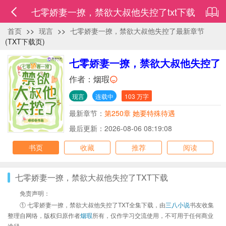
七零娇妻一撩，禁欲大叔他失控了txt下载
首页
>>
现言
>>
七零娇妻一撩，禁欲大叔他失控了最新章节
(TXT下载页)
七零娇妻一撩，禁欲大叔他失控了
作者：
烟瑕
现言
连载中
103 万字
最新章节：
第250章 她要特殊待遇
最后更新：2026-08-06 08:19:08
书页
收藏
推荐
阅读
七零娇妻一撩，禁欲大叔他失控了TXT下载
免责声明：
① 七零娇妻一撩，禁欲大叔他失控了TXT全集下载，由
三八小说
书友收集
整理自网络，版权归原作者
烟瑕
所有，仅作学习交流使用，不可用于任何商业
途径。