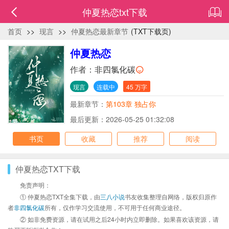
仲夏热恋txt下载
首页
>>
现言
>>
仲夏热恋最新章节
(TXT下载页)
仲夏热恋
作者：
非四氯化碳
现言
连载中
45 万字
最新章节：
第103章 独占你
最后更新：2026-05-25 01:32:08
书页
收藏
推荐
阅读
仲夏热恋TXT下载
免责声明：
① 仲夏热恋TXT全集下载，由
三八小说
书友收集整理自网络，版权归原作
者
非四氯化碳
所有，仅作学习交流使用，不可用于任何商业途径。
② 如非免费资源，请在试用之后24小时内立即删除。如果喜欢该资源，请