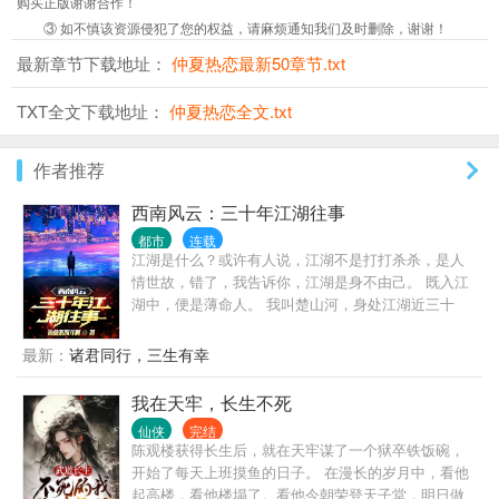
购买正版谢谢合作！
③ 如不慎该资源侵犯了您的权益，请麻烦通知我们及时删除，谢谢！
最新章节下载地址：
仲夏热恋最新50章节.txt
TXT全文下载地址：
仲夏热恋全文.txt
作者推荐
西南风云：三十年江湖往事
都市
连载
江湖是什么？或许有人说，江湖不是打打杀杀，是人
情世故，错了，我告诉你，江湖是身不由己。 既入江
湖中，便是薄命人。 我叫楚山河，身处江湖近三十
年，做过小弟，办过大哥，远走边境临沧对峙过亡命
徒，也曾在声势巅峰之时，整个西南无人争锋。 也曾
最新：
诸君同行，三生有幸
锒铛入狱，三进三出，还完自己所有罪孽。 这是我的
故事，也是一个老江湖混子的回忆录，自白书。
我在天牢，长生不死
仙侠
完结
陈观楼获得长生后，就在天牢谋了一个狱卒铁饭碗，
开始了每天上班摸鱼的日子。 在漫长的岁月中，看他
起高楼，看他楼塌了。看他今朝荣登天子堂，明日做