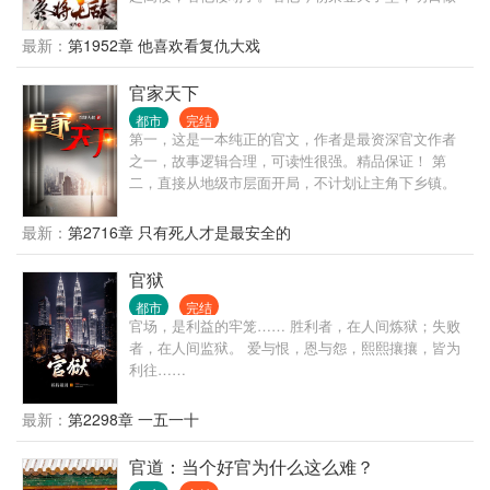
那阶下囚。看他家族富贵，看他夷三族。看他王权富
贵，看他国破家亡。 变化的是岁月人生，不变的是长
最新：
第1952章 他喜欢看复仇大戏
生岁月。陈观楼熬死了宗师，熬死了大宗师，熬死了
一个个大佬，终究成为无敌的存在。
官家天下
都市
完结
第一，这是一本纯正的官文，作者是最资深官文作者
之一，故事逻辑合理，可读性很强。精品保证！ 第
二，直接从地级市层面开局，不计划让主角下乡镇。
那种乡镇级写几百章的情况，本书不会出现。 第三，
有官场博弈，有经济建设，有快意恩仇，自然也有个
最新：
第2716章 只有死人才是最安全的
人生活。 第四，不是和尚文，不是绿帽文，坚决不送
女。 第五，重生者最大的优势，就是能够预知未来，
官狱
每一次选择都是正确的。不但自己选择正确，还能帮
都市
完结
助领导选择正确。 一路正确，官无止境！
官场，是利益的牢笼…… 胜利者，在人间炼狱；失败
者，在人间监狱。 爱与恨，恩与怨，熙熙攘攘，皆为
利往……
最新：
第2298章 一五一十
官道：当个好官为什么这么难？