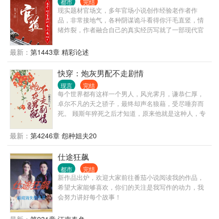
都市
完结
现实题材官场文，多年官场小说创作经验老作者作
品，非常接地气，各种阴谋诡斗看得你汗毛直竖，情
绪炸裂，作者融合自己的真实经历写就了一部现代官
场现形记，其中既有丰富的人生阅历，也有让人醍醐
灌顶的政治智慧，绝对值得一读。 人生就是一场修
最新：
第1443章 精彩论述
行，你得找到自己的道，升迁有道，自能平步青云，
段一凡历经官场沉浮，终于找到自己的升迁之道，走
快穿：炮灰男配不走剧情
上人生巅峰。一刀出品，必属精品。
现言
完结
每个世界都有这样一个男人，风光霁月，谦恭仁厚，
卓尔不凡的天之骄子，最终却声名狼藉，受尽唾弃而
死。 顾斯年猝死之后才知道，原来他就是这种人，专
门为了草根男主逆袭而存在的对照组，用来衬托男主
的光鲜亮丽。 可是凭什么…… 于是顾斯年走上了反抗
最新：
第4246章 怨种姐夫20
之路，成为了男主的表哥，男主的师兄，男主的学
长… 炮灰走出剧本，活出自己的人生
仕途狂飙
都市
完结
新作品出炉，欢迎大家前往番茄小说阅读我的作品，
希望大家能够喜欢，你们的关注是我写作的动力，我
会努力讲好每个故事！