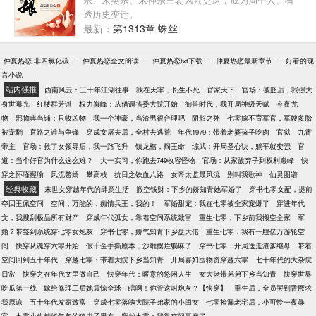
巨猾的老姜们争斗从来不会落于下风，是让老将们又
透历史变迁。
爱又恨的后生。 但是到了懵懂的姜婉身边，却变成了
最新：
第1313章 蛛丝
温柔的邻家大哥哥，从一开始对她的妹妹般的关爱衍
生到男女之情的深爱，最后则变成了深入骨髓的挚
-
-
-
-
仲夏热恋 非四氯化碳
仲夏热恋全文阅读
爱。 温水煮青蛙般将懵懂单蠢的姜婉一步步的套近他
仲夏热恋txt下载
仲夏热恋最新章节
好看的现
言小说
的领地，再也不容许她的身边出现其他人，可谓是心
站内强推
机深沉。 … 当未来众多在现今各方领域称霸的天才们
西南风云：三十年江湖往事
我在天牢，长生不死
官家天下
官场：被贬后，我强大
被问起这辈子最感谢的人时，他们都有志一同的感谢
身世曝光
红楼群芳谱
权力巅峰：从借调省委大院开始
御兽时代，我开局神级天赋
今夜尤
同一人。 成为商场女强人的乐颖靓说，“感谢姜
物
邪物典当铺：只收凶物
我一个神豪，当渣男很合理吧
阴影之外
七零嫁不育军官，军嫂多胎
婉。”是她的到来才让自己免去了被堂妹害死的悲惨结
被宠翻
官路之谁与争锋
穿成女屠夫后，全村去逃荒
年代1979：带着老婆孩子吃肉
官狱
九霄
局。 成为了名闻天下的钢琴女王的米雪说，“感谢姜
帝主
官场：救了女领导后，我一路飞升
镇龙棺，阎王命
综武：开局圣心诀，躺平就变强
官
婉。”
道：当个好官为什么这么难？
大一实习，你跑去749收容怪物
官场：从家族弃子到权利巅峰
快
穿之怀瑾握瑜
风流赘婿
攀高枝
抗日之铁血八路
女帝太监最风流
别叫我歌神
仙灵图谱
经典收藏
末世女穿越年代的肆意生活
搬空钱财：下乡的娇知青她军婚了
穿书七零女配，提前
夺回玉佩空间
空间，万能的，痴情兵王，我的！
军婚甜宠：我在七零被全家宠爆了
穿进年代
文，我搜刮极品所有财产
穿成年代孤女，靠着空间系统致富
重生七零，下乡前我搬空全家
军
婚？带签到系统穿七零女炮灰
穿书七零，娇气知青下乡盘大佬
重生七零：我有一艘亿万游轮空
间
快穿从魂穿六零开始
假千金手撕剧本，沙雕摆烂躺麻了
穿书七零：开局送走渣爹继母
带着
空间回到五十年代
穿越七零：带着大院下乡当知青
开局寡妇囤物资穿越六零
七十年代的大杂院
日常
快穿之在年代文里做自己
快穿年代：暖意的悠闲人生
女大佬带弟弟下乡当知青
快穿世界
吃瓜第一线
嫁给修理工后她震惊全球
瞎啊！你管这叫炮灰？【快穿】
重生后，全员哭到昏厥求
我原谅
五十年代发家致富
穿成七零落魄大院子弟家的小闺女
七零捡漏老宅后，小可怜一夜暴