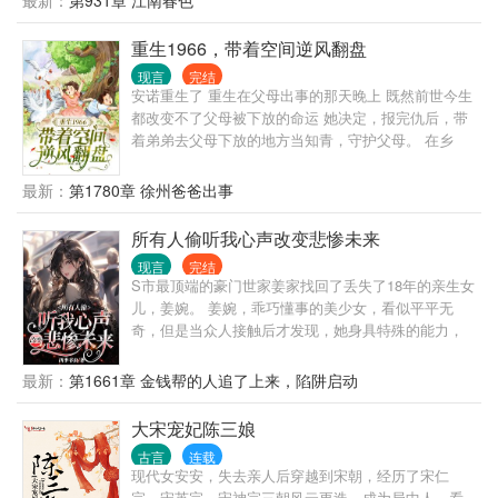
最新：
第931章 江南春色
重生1966，带着空间逆风翻盘
现言
完结
安诺重生了 重生在父母出事的那天晚上 既然前世今生
都改变不了父母被下放的命运 她决定，报完仇后，带
着弟弟去父母下放的地方当知青，守护父母。 在乡
下，安诺带着前世得来的物质空间和一身本领，活得
风生水起。
最新：
第1780章 徐州爸爸出事
所有人偷听我心声改变悲惨未来
现言
完结
S市最顶端的豪门世家姜家找回了丢失了18年的亲生女
儿，姜婉。 姜婉，乖巧懂事的美少女，看似平平无
奇，但是当众人接触后才发现，她身具特殊的能力，
他们竟然都能听到她的心声。 而所有人也随着姜婉无
意识爆出来的心声改变了悲惨的未来。 姜婉不仅仅成
最新：
第1661章 金钱帮的人追了上来，陷阱启动
为了姜家的团宠，被父母和六个哥哥当成心中宝，也
成为了S市最顶层圈子一众大佬的团宠，更成为了人人
大宋宠妃陈三娘
惧怕闻风丧胆的迟家家主，迟宴的心头肉，手中宝。
古言
连载
迟宴，迟氏集团现今的掌舵人，年轻有为，俊美多
现代女安安，失去亲人后穿越到宋朝，经历了宋仁
金，人人都道最是冷漠，有手段，在商场和那些老奸
宗、宋英宗、宋神宗三朝风云更迭，成为局中人、看