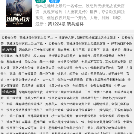
武侠
连载
他本是地球上最后一名修士。没想到无缘无故被天雷
劈，灵魂穿越到《大唐双龙传》世界，夺舍独孤阀独
孤策。但这仅仅只是一个开始。大唐、射雕、聊斋、
蜀山、西游……一个个精彩世界，在他面前打开了大
最新：
第1224章 调兵遣将
门……邪气腾腾，旁若无人。放眼天下，只我一人！
-
-
卖爹去入赘，我被继母全家宠上天 琴止
卖爹去入赘，我被继母全家宠上天全文阅读
卖爹去入
-
-
赘，我被继母全家宠上天txt下载
卖爹去入赘，我被继母全家宠上天最新章节
好看的幻言小说
站内强推
西南风云：三十年江湖往事
我在天牢，长生不死
官家天下
官场：被贬后，我强大
身世曝光
红楼群芳谱
权力巅峰：从借调省委大院开始
御兽时代，我开局神级天赋
今夜尤
物
邪物典当铺：只收凶物
我一个神豪，当渣男很合理吧
七零嫁不育军官，军嫂多胎被宠翻
阴
影之外
官路之谁与争锋
穿成女屠夫后，全村去逃荒
年代1979：带着老婆孩子吃肉
官狱
九霄
帝主
官场：救了女领导后，我一路飞升
镇龙棺，阎王命
综武：开局圣心诀，躺平就变强
官
道：当个好官为什么这么难？
大一实习，你跑去749收容怪物
官场：从家族弃子到权利巅峰
快
穿之怀瑾握瑜
风流赘婿
攀高枝
抗日之铁血八路
别叫我歌神
女帝太监最风流
生于1984
经典收藏
穿越星际妻荣夫贵
末世天灾：我在空间搞养殖
三生三世枕上书番外
御兽从零分开
始
第一瞳术师
佛系少女不修仙
快穿之偏执大佬心尖宠
踏神界逆九州：废物七小姐权倾天
下
御兽：我有独特的捡兽技巧
好孕美人，被六个绝嗣大佬宠上天
斩断情丝后，全宗门痛不欲
生
快穿之反派又被宿主拐跑了
全民求生游戏：满级大佬日常躺赢中！
报告医妃，王爷他有读心
术！
第一召唤师
穿越星际开直播，榜一大哥轮番宠
修仙女配很无辜
大宋女术师
我都仙帝
了，谁在乎你们火葬场
惹她干嘛，全系小师妹打爆你狗头
惊，玄学大佬竟是鬼怪它祖宗
十里芳
菲
快穿宿主没有人设可崩
兽世：恶毒雌性靠美食养崽洗白了
天灾，我靠百亿物资成末世大
佬
快穿之女配她真的无敌
退宗后，废柴师妹她横扫修仙界
她五行缺钱【玄学】
末世重生：菜