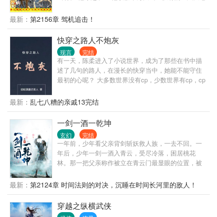
虎，帮他拿下无数猛兽！ 温柔善良的未婚妻，为他洗
衣做饭料理家务，让他舒舒服服。 伶俐可爱的小姨
最新：
第2156章 驾机追击！
子，为他到处跑腿刺探情报。 天不怕地不怕的小舅
子，做他的跟班上山打狼下河擒鳄！ 原身崔牛，是个
快穿之路人不炮灰
软蛋，在村里受尽欺负。 现在，只有崔牛欺负别人的
现言
完结
份。 老子不单单要做猎人，还要做山霸王！ 我的地盘
有一天，陈柔进入了小说世界，成为了那些在书中描
我做主，不是我的地盘，就把它变成我的地盘！ 十万
述了几句的路人，在漫长的快穿当中，她能不能守住
大山，慢慢成为崔牛的私家猎场！ 他打猎的名声，都
最初的心呢？ 大多数世界没有cp，少数世界有cp，cp
传海外去了。 俄：“我们这边黑熊泛滥啊，上百万只都
不固定! 作品人物三观不等于作者三观!!!
吃人了，求崔猎神来我国杀熊！” 澳：“野猪比我们国
最新：
乱七八糟的亲戚13完结
家的人数还多，上千斤的都有！求崔猎神来我国灭
猪！” 北美：“魔鬼让狼群疯狂了，到处都是凶狼，被
一剑一酒一乾坤
咬死的人来不及埋！求崔猎神来我国宰狼！” …… 若
干年后，有人统计，崔猎神猎过的兽，保守估计绕地
玄幻
完结
球三圈！！
一年前，少年看父亲背剑斩妖救人族，一去不回。一
年后，少年一剑一酒入青云，受尽冷落，困居桃花
林。那一把父亲称作被立在青云门最显眼的位置，被
世人称作。十八岁时，少年斩尽满山桃花，于世人面
前拔出那一把守护之剑，那一刻，嘲笑他的人皆丧于
最新：
第2124章 时间法则的对决，沉睡在时间长河里的敌人！
剑下，剑出鞘，妖族颤栗，魔族胆寒，仙人震惊！
穿越之纵横武侠