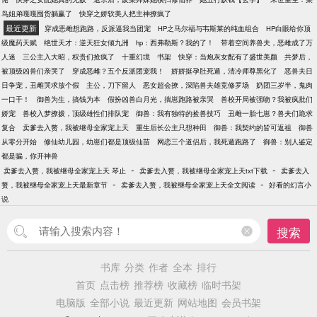
鸟姐弟嘎嘎囤货躺赢了
快穿之娇软美人把主神撩疯了
最近更新
穿成恶雌想跑路，反派逼我当团宠
HP之马尔福与韦斯莱的纯血组合
HP白眼给你顶
级魔药天赋
绝世天才：逆天狂女倾九洲
hp：西弗勒斯？我的了！
带着空间养兽夫，恶雌成了万
人迷
三公主入大昭，权贵们抢疯了
十重幻境
书架
快穿：当炮灰女配有了盛世美颜
共梦后，
被顶级凶兽们亲哭了
穿成恶雌？五个反派团宠我！
娇娇挺孕肚死遁，清冷师尊黑化了
恶兽夫日
日争宠，丑雌哭求放个假
主公，刀下留人
恶女超会撩，深陷兽夫雄竞修罗场
奶团三岁半，鬼肉
一口干！
御兽为生，搞钱为本
假扮凶兽白月光，揣崽跑路被亲哭
兽校开局被强吻？我被疯批们
娇宠
兽校入梦撩拨，顶级雄性们排队宠
御兽：我有独特的捡兽技巧
丑雌一胎七崽？兽夫们跪求
复合
卖爹去入赘，我被继母全家宠上天
重生后长公主只想种田
御兽：我契约的皆可返祖
御兽
从零分开始
修仙幼儿园，幼崽们都是顶级仙苗
网恋三个道侣后，我死遁跑路了
御兽：别人鉴定
都是骗，你开神兽
-
-
卖爹去入赘，我被继母全家宠上天 琴止
卖爹去入赘，我被继母全家宠上天txt下载
卖爹去入
-
-
赘，我被继母全家宠上天最新章节
卖爹去入赘，我被继母全家宠上天全文阅读
好看的幻言小
说
搜索
书库
分类
作者
全本
排行
首页
点击榜
推荐榜
收藏榜
临时书架
电脑版
全部小说
最近更新
网站地图
会员书架