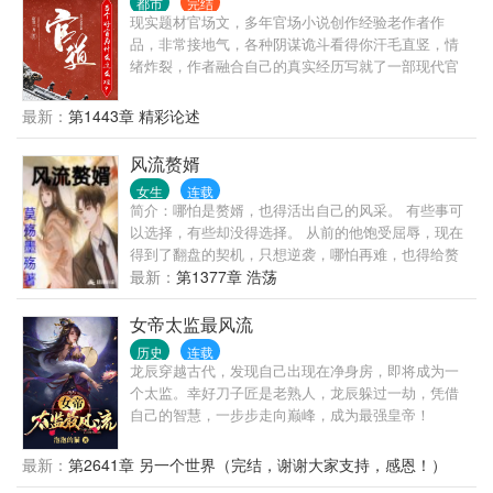
都市
完结
现实题材官场文，多年官场小说创作经验老作者作
品，非常接地气，各种阴谋诡斗看得你汗毛直竖，情
绪炸裂，作者融合自己的真实经历写就了一部现代官
场现形记，其中既有丰富的人生阅历，也有让人醍醐
灌顶的政治智慧，绝对值得一读。 人生就是一场修
最新：
第1443章 精彩论述
行，你得找到自己的道，升迁有道，自能平步青云，
段一凡历经官场沉浮，终于找到自己的升迁之道，走
风流赘婿
上人生巅峰。一刀出品，必属精品。
女生
连载
简介：哪怕是赘婿，也得活出自己的风采。 有些事可
以选择，有些却没得选择。 从前的他饱受屈辱，现在
得到了翻盘的契机，只想逆袭，哪怕再难，也得给赘
婿正名，来人间一趟，不能留有遗憾。 美人，江山，
最新：
第1377章 浩荡
我都要。
女帝太监最风流
历史
连载
龙辰穿越古代，发现自己出现在净身房，即将成为一
个太监。幸好刀子匠是老熟人，龙辰躲过一劫，凭借
自己的智慧，一步步走向巅峰，成为最强皇帝！
最新：
第2641章 另一个世界（完结，谢谢大家支持，感恩！）