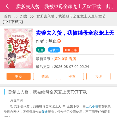
卖爹去入赘，我被继母全家宠上天txt下载
首页
>>
幻言
>>
卖爹去入赘，我被继母全家宠上天最新章节
(TXT下载页)
卖爹去入赘，我被继母全家宠上天
作者：
琴止
幻言
连载中
100 万字
最新章节：
第210章 看病
最后更新：2026-08-07 00:02:24
书页
收藏
推荐
阅读
卖爹去入赘，我被继母全家宠上天TXT下载
免责声明：
① 卖爹去入赘，我被继母全家宠上天TXT全集下载，由
三八小说
书友收集
整理自网络，版权归原作者
琴止
所有，仅作学习交流使用，不可用于任何商业
途径。