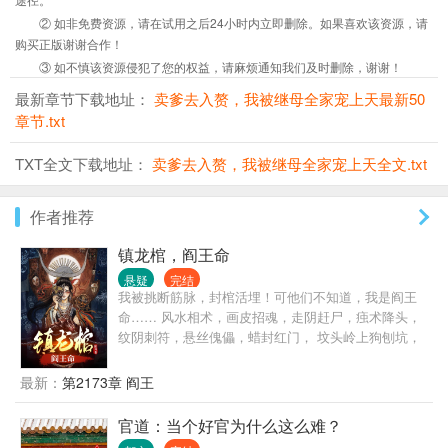
② 如非免费资源，请在试用之后24小时内立即删除。如果喜欢该资源，请
购买正版谢谢合作！
③ 如不慎该资源侵犯了您的权益，请麻烦通知我们及时删除，谢谢！
最新章节下载地址：
卖爹去入赘，我被继母全家宠上天最新50
章节.txt
TXT全文下载地址：
卖爹去入赘，我被继母全家宠上天全文.txt
作者推荐
镇龙棺，阎王命
悬疑
完结
我被挑断筋脉，封棺活埋！可他们不知道，我是阎王
命…… 风水相术，画皮招魂，走阴赶尸，痋术降头，
纹阴刺符，悬丝傀儡，蜡封红门， 坟头岭上狗刨坑，
河神庙里鬼吃席，五雷正法可破秽，胡黄白柳请道
兵， 纸扎客不点活人，二皮匠炼缝皮针，苗疆养蛊，
最新：
第2173章 阎王
南洋养小鬼…
官道：当个好官为什么这么难？