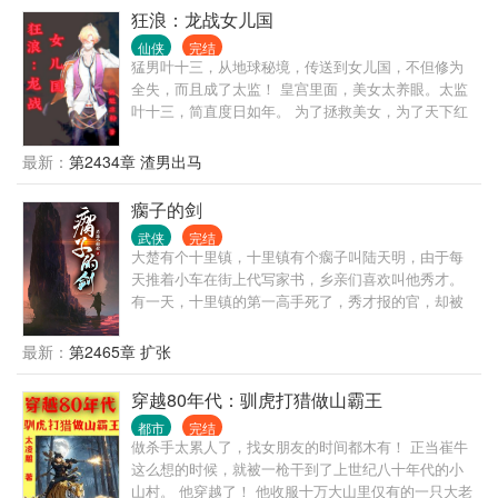
狂浪：龙战女儿国
仙侠
完结
猛男叶十三，从地球秘境，传送到女儿国，不但修为
全失，而且成了太监！ 皇宫里面，美女太养眼。太监
叶十三，简直度日如年。 为了拯救美女，为了天下红
颜，叶十三奋发图强卧薪尝胆。 为了恢复男儿身，为
了成为真正的男子汉，太监叶十三，注定经历九九八
最新：
第2434章 渣男出马
十一难……
瘸子的剑
武侠
完结
大楚有个十里镇，十里镇有个瘸子叫陆天明，由于每
天推着小车在街上代写家书，乡亲们喜欢叫他秀才。
有一天，十里镇的第一高手死了，秀才报的官，却被
卷入一场暗流涌动的权力争夺之中。 那之后，十里镇
出了一个剑神。 没有人知道他是谁，只知道他来无影
最新：
第2465章 扩张
去无踪，杀人无形。 有一天代人写信时，有人问秀
才，为什么执笔时手一点都不抖。 秀才回他。 “你看
穿越80年代：驯虎打猎做山霸王
我执笔，像不像执剑？” 自此，十里镇剑神，成了天下
都市
完结
的剑神。
做杀手太累人了，找女朋友的时间都木有！ 正当崔牛
这么想的时候，就被一枪干到了上世纪八十年代的小
山村。 他穿越了！ 他收服十万大山里仅有的一只大老