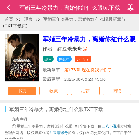
军婚三年冷暴力，离婚你红什么眼txt下载
首页
>>
现言
>>
军婚三年冷暴力，离婚你红什么眼最新章节
(TXT下载页)
军婚三年冷暴力，离婚你红什么眼
作者：
红豆薏米舟
现言
连载中
74 万字
最新章节：
第173章 现在换我求你了
最后更新：2026-08-05 23:49:08
书页
收藏
推荐
阅读
军婚三年冷暴力，离婚你红什么眼TXT下载
免责声明：
① 军婚三年冷暴力，离婚你红什么眼TXT全集下载，由
三八小说
书友收集
整理自网络，版权归原作者
红豆薏米舟
所有，仅作学习交流使用，不可用于任
何商业途径。