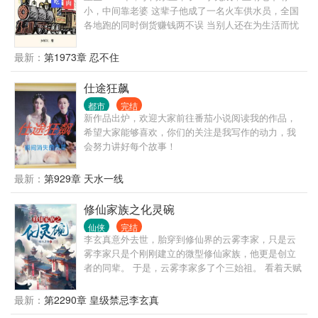
小，中间靠老婆 这辈子他成了一名火车供水员，全国
各地跑的同时倒货赚钱两不误 当别人还在为生活而忧
愁的时候，他已经过上了老婆孩子热炕头的悠闲生活
最新：
第1973章 忍不住
仕途狂飙
都市
完结
新作品出炉，欢迎大家前往番茄小说阅读我的作品，
希望大家能够喜欢，你们的关注是我写作的动力，我
会努力讲好每个故事！
最新：
第929章 天水一线
修仙家族之化灵碗
仙侠
完结
李玄真意外去世，胎穿到修仙界的云雾李家，只是云
雾李家只是个刚刚建立的微型修仙家族，他更是创立
者的同辈。 于是，云雾李家多了个三始祖。 看着天赋
强大的家主哥，又看了看喜欢瞎忙活，浪费资质的二
姐，最后再感受着资质普通的自己，李玄真心累啊。
最新：
第2290章 皇级禁忌李玄真
幸好穿越者配备着金手指的，他发现跟着自己穿越而