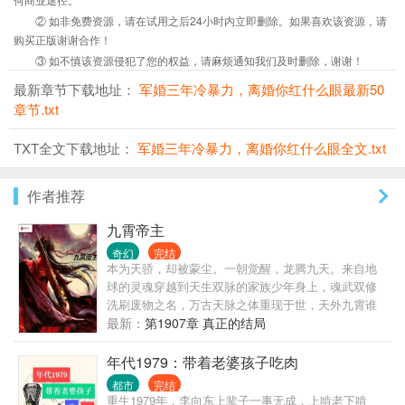
② 如非免费资源，请在试用之后24小时内立即删除。如果喜欢该资源，请
购买正版谢谢合作！
③ 如不慎该资源侵犯了您的权益，请麻烦通知我们及时删除，谢谢！
最新章节下载地址：
军婚三年冷暴力，离婚你红什么眼最新50
章节.txt
TXT全文下载地址：
军婚三年冷暴力，离婚你红什么眼全文.txt
作者推荐
九霄帝主
奇幻
完结
本为天骄，却被蒙尘。一朝觉醒，龙腾九天。来自地
球的灵魂穿越到天生双脉的家族少年身上，魂武双修
洗刷废物之名，万古天脉之体重现于世，天外九霄谁
敢称帝？
最新：
第1907章 真正的结局
年代1979：带着老婆孩子吃肉
都市
完结
重生1979年，李向东上辈子一事无成，上啃老下啃