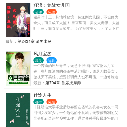
来的祖传的玉碗竟然是个宝贝，可以炼化灵物中的灵
狂浪：龙战女儿国
气为灵液。 服用灵液修炼速度超快，还没有丹毒，比
仙侠
完结
丹药强多了。 凭借着化灵碗，李玄真到处搜刮灵物，
猛男叶十三，从地球秘境，传送到女儿国，不但修为
赚取灵石，最终走出了一条磕灵物修仙道路。
全失，而且成了太监！ 皇宫里面，美女太养眼。太监
叶十三，简直度日如年。 为了拯救美女，为了天下红
颜，叶十三奋发图强卧薪尝胆。 为了恢复男儿身，为
了成为真正的男子汉，太监叶十三，注定经历九九八
最新：
第2434章 渣男出马
十一难……
风月宝鉴
武侠
连载
一个苦逼的屌丝青年，无意中得到仙家宝物风月宝
鉴，在灯红酒绿的都市中从此崛起，阅尽无数美女，
傲视天下英雄，想要低调做人也不可能。一边修炼道
法，提升境界，一边玩弄狂妄之徒于股掌之间。进企
最新：
第704章 首席按摩师
鹅号交流>
仕途人生
都市
完结
丨陈明浩大学毕业后放弃留在省城的机会与女友一同
回到女友家乡，一个边远的小县城，无奈被势利的父
母分配到边远的乡村工作，通过各种手段最终将他们
拆散了。但他们不知道的是陈明浩有着强大的背景，