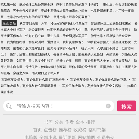
吃瓜第一线
嫁给修理工后她震惊全球
瞎啊！你管这叫炮灰？【快穿】
重生后，全员哭到昏厥求
我原谅
五十年代发家致富
穿成七零落魄大院子弟家的小闺女
七零捡漏老宅后，小可怜一夜暴
富
七零小作精娇气包的狼崽子男友
穿越七零：我靠空间赢麻了
最近更新
从弃婴到总裁
六零：冷面军官被科研大佬拿捏了
穿越星际废土丈夫是我求来的
资
本家大小姐挣军功，老公宠翻天
位面交易镜逆袭被弃人生
我！炮灰男配，虐哭主角合理吧！
快
穿大佬不做炮灰
恰好对你心动
重生六零，千金囤货随军兵王
胎穿七零：我靠读书带全家致
富
我为病娇吃糖
群星观测时
退婚当天，我带灵泉嫁首长
99岁被亲孙捅死：重生狂宠孙女
先
婚后爱：抱着缩小版大佬嫁豪门
前夫哥你病得不轻啊！
徒步人间
八零后妈不好当，但富婆可
以！
快穿：所有人都知道我是好人
去父留子后才知，前夫爱的人竟是我
先婚试爱：闪婚后大佬
又野又浪
女团重生后，队友全性转了
斩神：合集
绿调
离婚后被男人争抢，渣前夫要加入
快
穿之我来自末世
深情失控，他服软低哄别离婚
我们村里的爱情故事
直播算命：你们主播要去吃
牢饭咯
穿越之八零，懒汉媳妇是个粘人精
-
-
军婚三年冷暴力，离婚你红什么眼 红豆薏米舟
军婚三年冷暴力，离婚你红什么眼txt下载
军
-
-
婚三年冷暴力，离婚你红什么眼最新章节
军婚三年冷暴力，离婚你红什么眼全文阅读
好看的
现言小说
搜索
书库
分类
作者
全本
排行
首页
点击榜
推荐榜
收藏榜
临时书架
电脑版
全部小说
最近更新
网站地图
会员书架