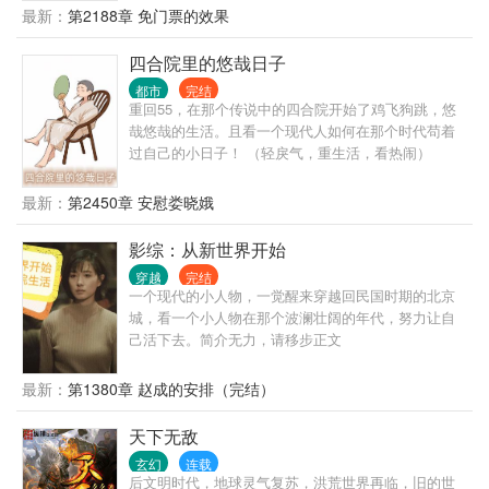
在背景的支持和自己的努力之下，一路披荆斩棘，仕
最新：
第2188章 免门票的效果
途高歌，做到了封疆大吏，实现了他仕途之初许下
的“当官不为民做主，不如回家卖红薯”的初心誓言。
四合院里的悠哉日子
都市
完结
重回55，在那个传说中的四合院开始了鸡飞狗跳，悠
哉悠哉的生活。且看一个现代人如何在那个时代苟着
过自己的小日子！ （轻戾气，重生活，看热闹）
最新：
第2450章 安慰娄晓娥
影综：从新世界开始
穿越
完结
一个现代的小人物，一觉醒来穿越回民国时期的北京
城，看一个小人物在那个波澜壮阔的年代，努力让自
己活下去。简介无力，请移步正文
最新：
第1380章 赵成的安排（完结）
天下无敌
玄幻
连载
后文明时代，地球灵气复苏，洪荒世界再临，旧的世