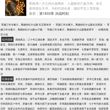
界格局一夕之间分崩离析，人族险些亡族灭种。有王
者得进化天书，为初代进化者，籍此平定八荒异族，
令得人族在这地球上占据了一寸之地，一个全新的纪
最新：
第1833章 决战时刻
元揭开神秘的一角。“同阶无敌算个球啊？老子天下无
敌。”叶昊死命忽悠。
-
-
军婚三年冷暴力，离婚你红什么眼 红豆薏米舟
军婚三年冷暴力，离婚你红什么眼全文阅读
军
-
-
婚三年冷暴力，离婚你红什么眼txt下载
军婚三年冷暴力，离婚你红什么眼最新章节
好看的现
言小说
站内强推
西南风云：三十年江湖往事
我在天牢，长生不死
红楼群芳谱
官家天下
官场：被
贬后，我强大身世曝光
权力巅峰：从借调省委大院开始
御兽时代，我开局神级天赋
邪物典当
铺：只收凶物
九霄帝主
穿成女屠夫后，全村去逃荒
官路之谁与争锋
七零嫁不育军官，军嫂多
胎被宠翻
我一个神豪，当渣男很合理吧
别叫我歌神
女帝太监最风流
年代1979：带着老婆孩子
吃肉
官狱
官场之绝对权力
镇龙棺，阎王命
风流赘婿
官场：救了女领导后，我一路飞升
综
武：开局圣心诀，躺平就变强
官道：当个好官为什么这么难？
大一实习，你跑去749收容怪
物
官场：从家族弃子到权利巅峰
阴影之外
风流大宋
今夜尤物
攀高枝
穿书之炮灰原配摆烂
记
经典收藏
末世女穿越年代的肆意生活
搬空钱财：下乡的娇知青她军婚了
穿书七零女配，提前
夺回玉佩空间
空间，万能的，痴情兵王，我的！
军婚甜宠：我在七零被全家宠爆了
穿进年代
文，我搜刮极品所有财产
穿成年代孤女，靠着空间系统致富
重生七零，下乡前我搬空全家
军
婚？带签到系统穿七零女炮灰
穿书七零，娇气知青下乡盘大佬
重生七零：我有一艘亿万游轮空
间
快穿从魂穿六零开始
假千金手撕剧本，沙雕摆烂躺麻了
穿书七零：开局送走渣爹继母
带着
空间回到五十年代
穿越七零：带着大院下乡当知青
开局寡妇囤物资穿越六零
七十年代的大杂院
日常
快穿之在年代文里做自己
快穿年代：暖意的悠闲人生
女大佬带弟弟下乡当知青
快穿世界