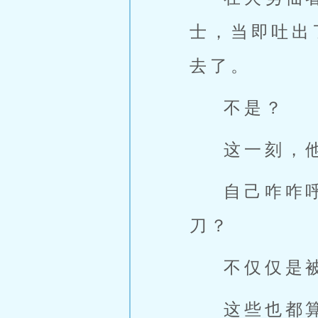
士，当即吐出
去了。
不是？
这一刻，
自己咋咋
刀？
不仅仅是
这些也都