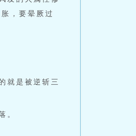
脑胀，要晕厥过
的就是被逆斩三
落。