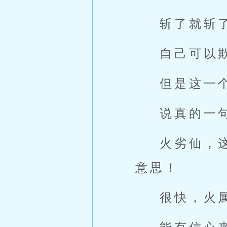
斩了就斩
自己可以
但是这一
说真的一
火劣仙，
意思！
很快，火