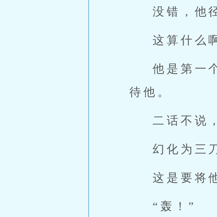
没错，他
这算什么
他是第一
待他。
二话不说
幻化为三
这是要将
“轰！”