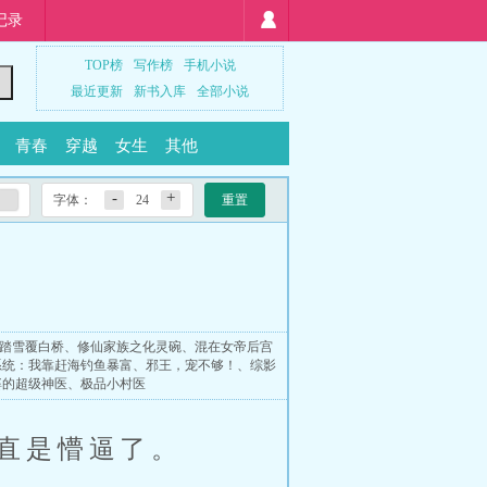
记录
TOP榜
写作榜
手机小说
最近更新
新书入库
全部小说
青春
穿越
女生
其他
-
+
字体：
24
重置
踏雪覆白桥
、
修仙家族之化灵碗
、
混在女帝后宫
系统：我靠赶海钓鱼暴富
、
邪王，宠不够！
、
综影
婆的超级神医
、
极品小村医
直是懵逼了。