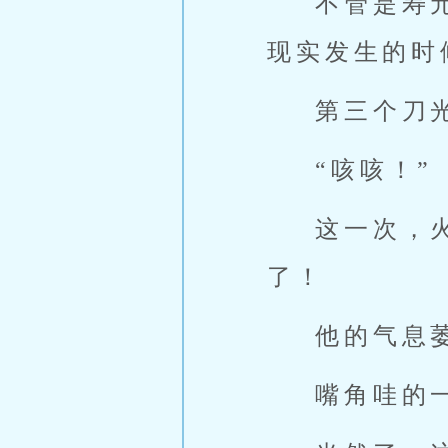
不管是寿
现实发生的时
第三个刀
“咳咳！”
这一次，
了！
他的气息
嘴角哇的