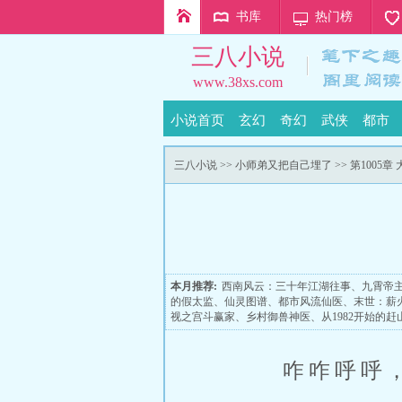
书库
热门榜
三八小说
www.38xs.com
小说首页
玄幻
奇幻
武侠
都市
三八小说
>>
小师弟又把自己埋了
>> 第1005章
本月推荐:
西南风云：三十年江湖往事
、
九霄帝
的假太监
、
仙灵图谱
、
都市风流仙医
、
末世：薪
视之宫斗赢家
、
乡村御兽神医
、
从1982开始的赶
咋咋呼呼