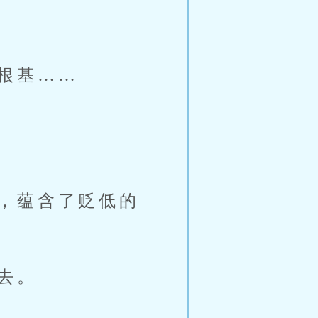
根基……
，蕴含了贬低的
去。