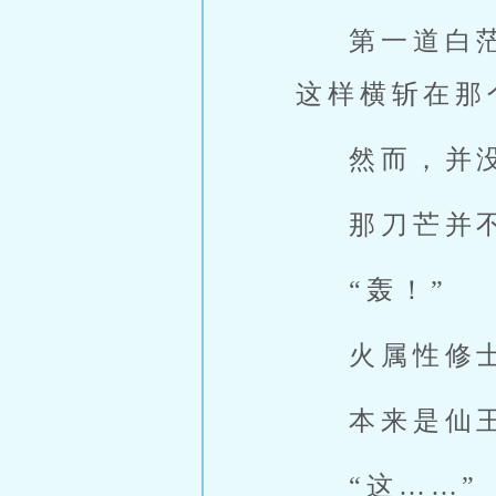
第一道白
这样横斩在那
然而，并
那刀芒并
“轰！”
火属性修
本来是仙
“这……”