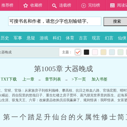
推荐榜
收藏榜
连载榜
完结榜
阅读
历史
军事
悬疑
游戏
科幻
体育
古言
现言
幻言
仙侠
 大器晚成
主题：
第1005章 大器晚成
TXT下载
上一章
章节列表
>下一页
加入书签
←
→
主
、
官狱
、
官场：从家族弃子到权利巅峰
、
攀高枝
、
抗日之铁血八路
、
官场宏图
、
晴时
火崛起
、
四合院里的悠哉日子
、
重生红楼之庶子贾环
、
蒸汽朋克世界里的医生
、
赶海
山生涯
、
驭鬼天王
、
六零：改嫁废品收购员后我赢麻了
、
规则怪谈：我即怪谈
、
女富
，第一个踏足升仙台的火属性修士简