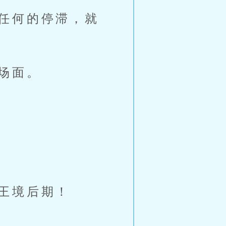
任何的停滞，就
场面。
王境后期！