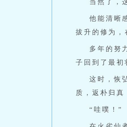
当然了，
他能清晰
拔升的修为，
多年的努
子回到了最初
这时，恢
质，返朴归真
“哇噗！”
在火劣仙