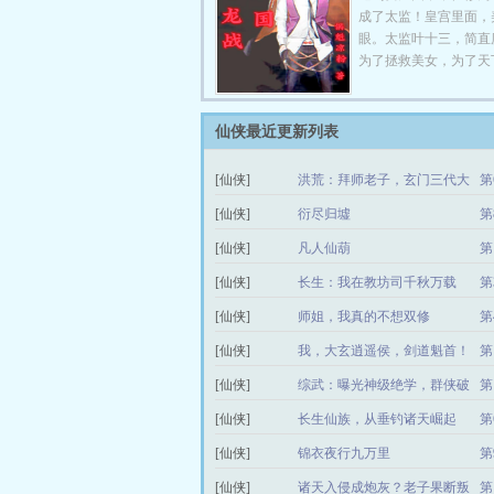
成了太监！皇宫里面，
眼。太监叶十三，简直
为了拯救美女，为了天
仙侠最近更新列表
[仙侠]
洪荒：拜师老子，玄门三代大
第
师兄
[仙侠]
衍尽归墟
第
[仙侠]
凡人仙葫
第
[仙侠]
长生：我在教坊司千秋万载
第
[仙侠]
师姐，我真的不想双修
第
[仙侠]
我，大玄逍遥侯，剑道魁首！
第
[仙侠]
综武：曝光神级绝学，群侠破
第
防了
[仙侠]
长生仙族，从垂钓诸天崛起
第
[仙侠]
锦衣夜行九万里
第
[仙侠]
诸天入侵成炮灰？老子果断叛
第