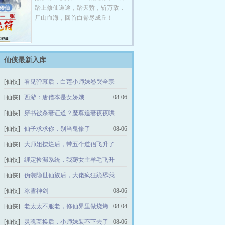
踏上修仙道途，踏天骄，斩万敌，
尸山血海，回首白骨尽成丘！
仙侠最新入库
[仙侠]
看见弹幕后，白莲小师妹卷哭全宗
08-06
[仙侠]
西游：唐僧本是女娇娥
08-06
[仙侠]
穿书被杀妻证道？魔尊追妻夜夜哄
08-06
[仙侠]
仙子求求你，别当鬼修了
08-06
[仙侠]
大师姐摆烂后，带五个道侣飞升了
07-31
[仙侠]
绑定捡漏系统，我薅女主羊毛飞升
08-07
[仙侠]
伪装隐世仙族后，大佬疯狂跪舔我
08-06
[仙侠]
冰雪神剑
08-06
[仙侠]
老太太不服老，修仙界里做烧烤
08-04
[仙侠]
灵魂互换后，小师妹装不下去了
08-06