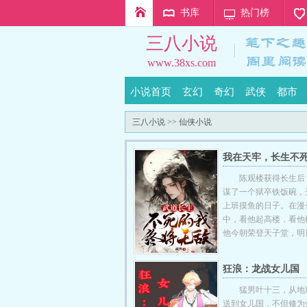
书库
热门榜
三八小说
www.38xs.com
小说首页
玄幻
奇幻
武侠
都市
三八小说
>>
仙侠小说
我在天牢，长生不
陈观楼获得长生后
谋了一个狱卒铁饭碗，
上班摸鱼的日子。在漫
中，看他起高楼，看他
他今朝荣登天子堂，明
狂浪：龙战女儿国
猛男叶十三，从地
送到女儿国，不但修为