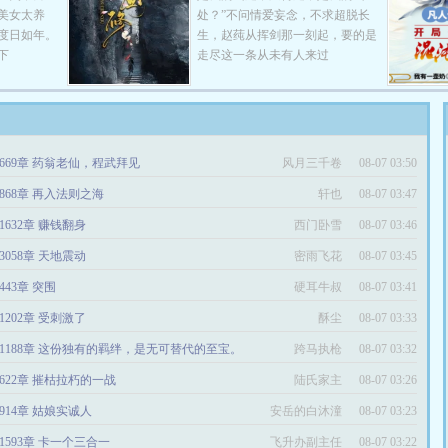
美女太养
处？”不问情爱妄念，不求超脱长
度日如年。
生，赵莼从挥剑那一刻起，要的是
下
走尽这一条从未有人来过
669章 药翁老仙，程武拜见
风月三千卷
08-07 03:50
868章 再入法则之海
轩也
08-07 03:47
1632章 赚钱翻身
西门卧雪
08-07 03:46
3058章 天地震动
密雨飞花
08-07 03:45
443章 突围
硬耳牛叔
08-07 03:41
1202章 受刺激了
酥尘
08-07 03:33
1188章 这份独有的羁绊，是无可替代的至宝。
跨马执枪
08-07 03:32
622章 摧枯拉朽的一战
陆氏家主
08-07 03:26
914章 姑娘实诚人
安岳的白沐潼
08-07 03:23
1593章 卡一个三合一
飞升办副主任
08-07 03:22