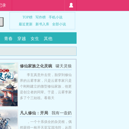
记录
TOP榜
写作榜
手机小说
最近更新
新书入库
全部小说
青春
穿越
女生
其他
修仙家族之化灵碗
啸天灵狼
李玄真意外去世，胎穿到修仙
界的云雾李家，只是云雾李家只是
个刚刚建立的微型修仙家族，他更
是创立者的同辈。于是，云雾李家
多了个三始祖。看着天
凡人修仙：开局
我有一壶奶
一张混沌符
，一个十系俱全的杂灵根，偶
然获得一枚开天至宝混沌符，从而