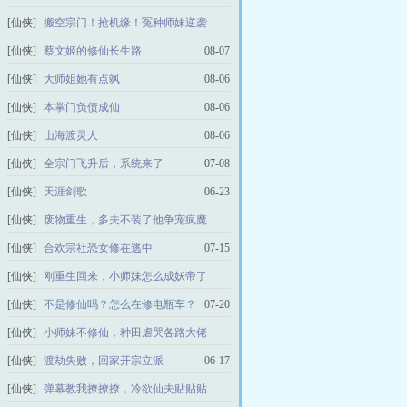
[仙侠]
搬空宗门！抢机缘！冤种师妹逆袭
08-06
[仙侠]
蔡文姬的修仙长生路
08-07
[仙侠]
大师姐她有点飒
08-06
[仙侠]
本掌门负债成仙
08-06
[仙侠]
山海渡灵人
08-06
[仙侠]
全宗门飞升后，系统来了
07-08
[仙侠]
天涯剑歌
06-23
[仙侠]
废物重生，多夫不装了他争宠疯魔
08-06
[仙侠]
合欢宗社恐女修在逃中
07-15
[仙侠]
刚重生回来，小师妹怎么成妖帝了
07-03
[仙侠]
不是修仙吗？怎么在修电瓶车？
07-20
[仙侠]
小师妹不修仙，种田虐哭各路大佬
06-30
[仙侠]
渡劫失败，回家开宗立派
06-17
[仙侠]
弹幕教我撩撩撩，冷欲仙夫贴贴贴