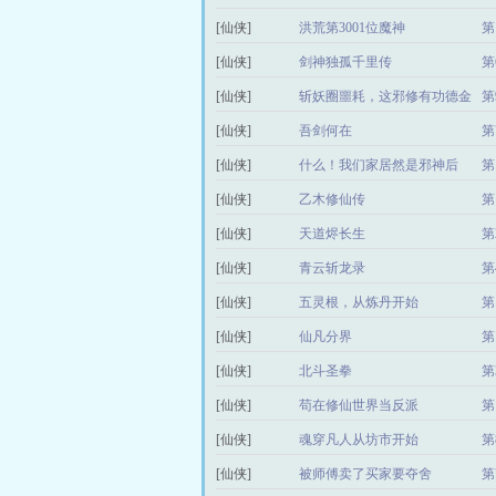
变！
[仙侠]
洪荒第3001位魔神
第
[仙侠]
剑神独孤千里传
第
[仙侠]
斩妖圈噩耗，这邪修有功德金
第
轮！
[仙侠]
吾剑何在
第
[仙侠]
什么！我们家居然是邪神后
第
裔？
[仙侠]
乙木修仙传
第
[仙侠]
天道烬长生
第
[仙侠]
青云斩龙录
第
[仙侠]
五灵根，从炼丹开始
第
[仙侠]
仙凡分界
第
[仙侠]
北斗圣拳
第
[仙侠]
苟在修仙世界当反派
第
[仙侠]
魂穿凡人从坊市开始
第
[仙侠]
被师傅卖了买家要夺舍
第