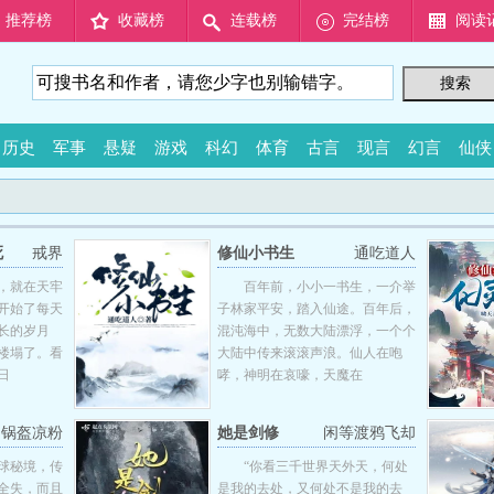
推荐榜
收藏榜
连载榜
完结榜
阅读
历史
军事
悬疑
游戏
科幻
体育
古言
现言
幻言
仙侠
死
戒界
修仙小书生
通吃道人
，就在天牢
百年前，小小一书生，一介举
开始了每天
子林家平安，踏入仙途。百年后，
长的岁月
混沌海中，无数大陆漂浮，一个个
楼塌了。看
大陆中传来滚滚声浪。仙人在咆
日
哮，神明在哀嚎，天魔在
锅盔凉粉
她是剑修
闲等渡鸦飞却
球秘境，传
“你看三千世界天外天，何处
全失，而且
是我的去处，又何处不是我的去