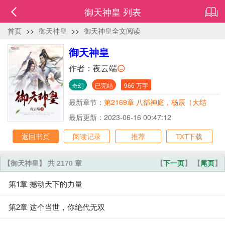
御天神皇 列表
首页
>>
御天神皇
>>
御天神皇全文阅读
御天神皇
作者：
夜云端
奇幻
已完结
966 万字
最新章节：
第2169章 八部神庭，杨辰（大结
局）
最后更新：2023-06-16 00:47:12
返回书页
阅读记录
推荐
TXT下载
【御天神皇】 共 2170 章
【
下一页
】 【
尾页
】
第1章 撼动天下的力量
第2章 这个当世，你绝代无双