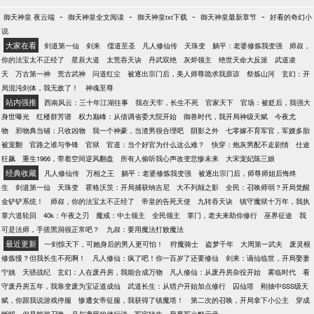
-
-
-
-
御天神皇 夜云端
御天神皇全文阅读
御天神皇txt下载
御天神皇最新章节
好看的奇幻小
说
大家在看
剑道第一仙
剑来
儒道至圣
凡人修仙传
天珠变
躺平：老婆修炼我变强
师叔，
你的法宝太不正经了
星辰大道
太荒吞天诀
丹武双绝
灰烬领主
绝世天命大反派
武道凌
天
万古第一神
荒古武神
问道红尘
被逐出宗门后，美人师尊跪求我原谅
祭炼山河
玄幻：开
局混沌剑体，我无敌了！
神魂至尊
站内强推
西南风云：三十年江湖往事
我在天牢，长生不死
官家天下
官场：被贬后，我强大
身世曝光
红楼群芳谱
权力巅峰：从借调省委大院开始
御兽时代，我开局神级天赋
今夜尤
物
邪物典当铺：只收凶物
我一个神豪，当渣男很合理吧
阴影之外
七零嫁不育军官，军嫂多胎
被宠翻
官路之谁与争锋
官狱
官道：当个好官为什么这么难？
快穿：炮灰男配不走剧情
仕途
狂飙
重生1966，带着空间逆风翻盘
所有人偷听我心声改变悲惨未来
大宋宠妃陈三娘
经典收藏
凡人修仙传
万相之王
躺平：老婆修炼我变强
被逐出宗门后，师尊师姐后悔终
生
剑道第一仙
天珠变
霍格沃茨：开局捕获纳吉尼
大不列颠之影
全民：召唤师弱？开局觉醒
金铲铲系统！
师叔，你的法宝太不正经了
帝皇的告死天使
九转吞天诀
镇守魔狱十万年，我执
掌六道轮回
40k：午夜之刃
魔戒：中土领主
全民领主
掌门，老夫来助你修行
巫界征途
我
可是法师，手搓黑洞很正常吧？
九叔：要用魔法打败魔法
最近更新
一剑惊天下，可她身后的男人更可怕！
狩魔骑士
盗梦千年
大周第一武夫
废灵根
修炼慢？但我长生不死啊！
凡人修仙：疯了吧！你一百岁了还要修仙
剑来：谪仙临世，开局娶妻
宁姚
天骄战纪
玄幻：人在废丹房，我能合成万物
凡人修仙：从废丹房杂役开始
雾临时代
看
守废丹房五年，我靠变废为宝证道成仙
武道长生：从猎户开始加点修行
囚仙塔
刚抽中SSS级天
赋，你跟我说游戏停服
惨遭女帝征服，我获得了镇魔塔！
第二次的召唤，开局拿下小公主
穿成