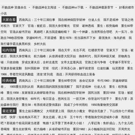
-
-
-
-
不败战神 笑傲余生
不败战神全文阅读
不败战神txt下载
不败战神最新章节
好看的都市
小说
大家在看
西南风云：三十年江湖往事
我在精神病院学斩神
仕途人生
我不是戏神
官场之绝
对权力
官家天下
官场：被贬后，我强大身世曝光
官狱
诸神愚戏
重生：权势巅峰
重生60带
空间
官场从秘书开始
离婚吧！真当我是癞蛤蟆？
我一个神豪，当渣男很合理吧
大一实习，你
跑去749收容怪物
穿越60年代，不留遗憾
重生1976：拒当舔狗不下乡
最强渔夫：海岛奶爸
我
靠打爆学霸兑换黑科技
乡村大炕
站内强推
西南风云：三十年江湖往事
我在天牢，长生不死
红楼群芳谱
官家天下
官场：被
贬后，我强大身世曝光
权力巅峰：从借调省委大院开始
御兽时代，我开局神级天赋
邪物典当
铺：只收凶物
穿成女屠夫后，全村去逃荒
女帝太监最风流
官路之谁与争锋
七零嫁不育军官，
军嫂多胎被宠翻
别叫我歌神
官狱
综武：开局圣心诀，躺平就变强
仕途狂飙
仙灵图谱
重生
1966，带着空间逆风翻盘
渣攻‘渣’到底
谍战：开局获得铁血战士装备
经典收藏
西南风云：三十年江湖往事
重生60带空间
改命记实录
年代1960：穿越南锣鼓
巷，
1955重生回到从前
离婚后我的国医技能觉醒了
我不是戏神
仕途人生
重生：权势巅
峰
重生1958：发家致富从南锣鼓巷开始
我在精神病院学斩神
国民法医
重回1958
官场：被贬
后，我强大身世曝光
60年代：每日盲盒，悠闲生活
一箭灭神，你管这叫弓箭手？
重生六零：原
始森林任我行
重生58：有系统谁还娶俏寡妇
我成了少年何雨柱
1950海量物资交国家
最近更新
重生之娱乐圈教父
大明星爱上我
我的大小魔女
孽徒你无敌了，下山找你七个师姐
去吧
快穿：短命炮灰不死了
美女总裁，请上车
五十年代：带着随身空间进城奔小康
甩我是
吧？那就捡个校花回家当老婆
悔婚？反手娶了资本家大小姐！
八零赶海：鱼虾成山，九个女儿吃
香喝辣
重生在好莱坞
权力巅峰：从省府秘书开始
重回1982：从小舢板到远洋巨轮
开局穷光