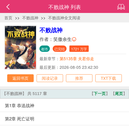
不败战神 列表
首页
>>
不败战神
>>
不败战神全文阅读
不败战神
作者：
笑傲余生
都市
已完结
1721 万字
最新章节：
第5135章 夫君你走
最后更新：2026-08-05 23:42:30
返回书页
阅读记录
推荐
TXT下载
【不败战神】 共 5117 章
【
下一页
】 【
尾页
】
第1章 恭送战神
第2章 死亡证明