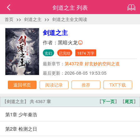
剑道之主 列表
首页
>>
剑道之主
>>
剑道之主全文阅读
剑道之主
作者：
黑暗火龙
玄幻
已完结
1874 万字
最新章节：
第4372章 好玄妙的空间之道
最后更新：2026-08-05 19:53:05
返回书页
阅读记录
推荐
TXT下载
【剑道之主】 共 4367 章
【
下一页
】 【
尾页
】
第1章 少年秦浩
第2章 检测之日