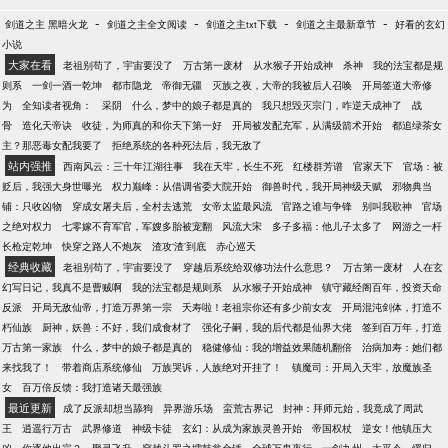
-
-
-
-
剑道之主 黑暗火龙
剑道之主全文阅读
剑道之主txt下载
剑道之主最新章节
好看的玄幻
小说
大家在看
老祖别苟了，宇宙要没了
万古第一废材
从水猴子开始成神
杀神
我的法宝都是规
则系
一剑一酒一乾坤
都市隐龙
帝御无疆
灭族之夜，大帝的我被后人召唤
开局签道大帝修
为
全知读者视角：
采阴
什么，梦中的娘子都是真的
我只想毁灭宗门，咋逆天成神了
战
骨
造化天帝诀
收徒，为师真的和你天下第一好
开局被发配充军，从满级箭术开始
都追绿茶女
主？那恶毒女配我要了
拒绝系统的各种死法后，我无敌了
站内强推
西南风云：三十年江湖往事
我在天牢，长生不死
红楼群芳谱
官家天下
官场：被
贬后，我强大身世曝光
权力巅峰：从借调省委大院开始
御兽时代，我开局神级天赋
邪物典当
铺：只收凶物
穿成女屠夫后，全村去逃荒
女帝太监最风流
官路之谁与争锋
别叫我歌神
官场
之绝对权力
七零嫁不育军官，军嫂多胎被宠翻
风流大宋
多子多福：他儿子太多了
网游之一杆
长枪定乾坤
快穿之路人不炮灰
渣攻‘渣’到底
赤心巡天
经典收藏
老祖别苟了，宇宙要没了
穿越后系统给双修功法什么意思？
万古第一废材
人在玄
幻写日记，我真不是曹贼啊
我的法宝都是规则系
从水猴子开始成神
镇守藏经阁百年，投资天命
反派
开局无敌仙帝，打造万界第一宗
夭寿啦！老祖宗你还有多少前女友
开局混沌剑体，打造不
朽仙族
厨神，妖兽：不好，我们成食材了
强化子嗣，我的后代都是仙界大佬
签到百万年，打造
万古第一家族
什么，梦中的娘子都是真的
稳健修仙：我的增益效果随机翻倍
治病加寿：她们都
来找我了！
带着商店系统修仙
万族哭诉，人族绝对开挂了！
镇魔司：开局入天牢，放魔族圣
女
百万倍反馈：我打造诸天最强族
最近更新
成了反派却想当舔狗
异界游乐场
蛮荒古界记
封神：拜师元始，我竟成了周武
王
逍遥行万古
武界修道
神级卡徒
玄幻：从成为家族灵兽开始
帝国权杖
逆女！他镇压大