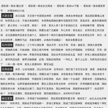
-
-
-
星际第一菜农 翻云君
星际第一菜农全文阅读
星际第一菜农txt下载
星际第一菜农最新章
-
节
好看的科幻小说
大家在看
末日乐园
天灾第十年跟我去种田
末世调教，绝美女神变奴隶
我在星际重着山海
经
快穿恶女人生，不做主角踏脚石
末世降临我疯狂薅羊毛囤货百万吨
高温末世，极美邻妻敲我
家门
废土求生：小小拾荒，拿捏！
末世：复兴人类？多子多福自己生
女神攻略手册
星际领
主：召个魅魔当秘书官
吞噬进化：我重生成了北极狼
开心末世：美女如云
全球灾变之末日游
戏
全位面都跪求反派女主做个人
顶级向导！哨兵们被迷得神魂颠倒
前女友黑化日常
末日：全
女生的世界，我爽到飞起
杀敌加属性，从炮灰开始崛起！
炮灰女配要反攻
站内强推
西南风云：三十年江湖往事
我在天牢，长生不死
官场：被贬后，我强大身世曝
光
邪物典当铺：只收凶物
官路之谁与争锋
别叫我歌神
快穿之怀瑾握瑜
大明风流
开局：获
得逍遥派传承
重生1966，带着空间逆风翻盘
混在女帝后宫的假太监
快穿：所有人都知道我是好
人
都市风流仙医
春野尤物寡嫂
赶海：我靠赶海养娃
一号红人
妻子上山后，与师兄结为道侣
了
一剑一酒一乾坤
老实人逆袭2003
聚宝仙盆
经典收藏
末世：让你屯物资，没让你屯女神
全球冰封：我打造了末日安全屋
踏星
病毒系老
六：高武，我天赋4S级
吞噬进化：我重生成了北极狼
末世靠美女不断变强
求生：我在末世卡
BUG
病弱美人在星际御兽
学霸的军工科研系统
高武：我有一个合成栏
黑雾末世：无限物资从
囤积女神开始
仙界穿越来的御兽师
重生之我在末世当杀神
全球末世：开局觉醒吞魂天赋
我的
无限怪兽分身
末世被赶出家门，我反手打造堡垒
我以神明为食
我都穿纳米战甲了，你还用手
枪？
开局百倍属性，我直接杀穿末世
囤完物资囤女仆，冰封时代不发怵
最近更新
星际驯夫：开局扇了SSS级哨兵
我在星际重塑华夏文明
都末世了，会亿点点仙术稀
奇吗？
列车求生，我靠金手指苟成榜一
穿成七零炮灰，我成了国宝级神医
兽校低等雌性？孕吐