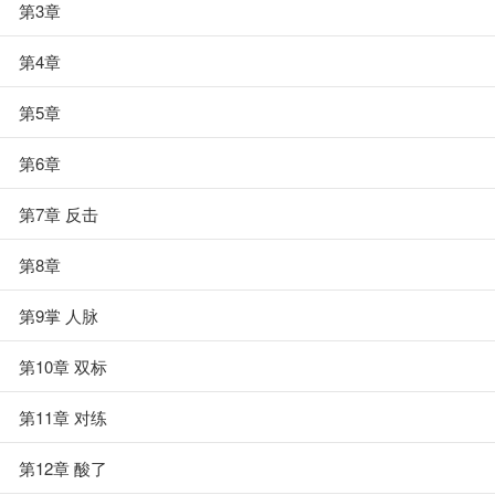
第3章
第4章
第5章
第6章
第7章 反击
第8章
第9掌 人脉
第10章 双标
第11章 对练
第12章 酸了