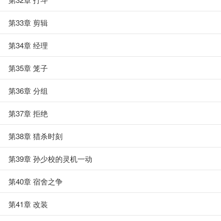
第33章 剪辑
第34章 经理
第35章 笼子
第36章 分组
第37章 拒绝
第38章 猎杀时刻
第39章 孙少校的灵机一动
第40章 宿舍之争
第41章 改装