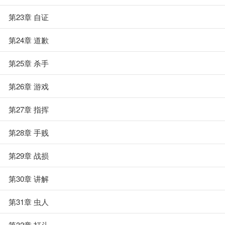
第23章 自证
第24章 道歉
第25章 杀手
第26章 游戏
第27章 指挥
第28章 手贱
第29章 战损
第30章 讲解
第31章 虫人
第32章 打斗