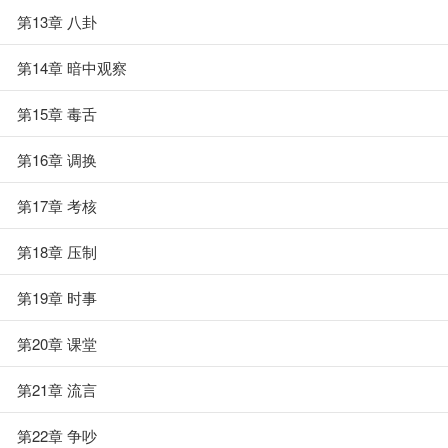
第13章 八卦
第14章 暗中观察
第15章 毒舌
第16章 调换
第17章 考核
第18章 压制
第19章 时事
第20章 课堂
第21章 流言
第22章 争吵