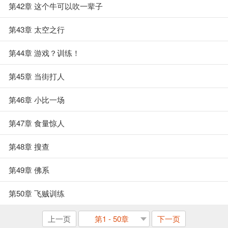
第42章 这个牛可以吹一辈子
第43章 太空之行
第44章 游戏？训练！
第45章 当街打人
第46章 小比一场
第47章 食量惊人
第48章 搜查
第49章 佛系
第50章 飞贼训练
上一页
第1 - 50章
下一页