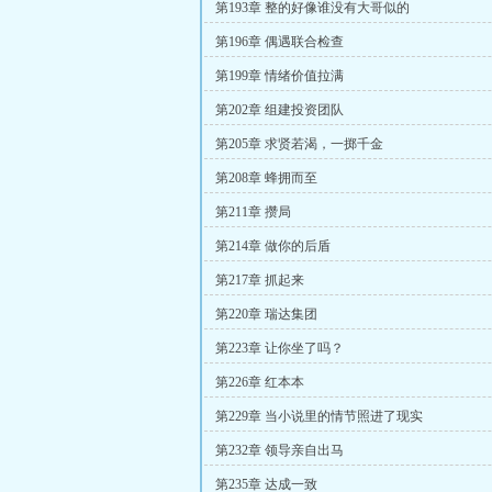
第193章 整的好像谁没有大哥似的
第196章 偶遇联合检查
第199章 情绪价值拉满
第202章 组建投资团队
第205章 求贤若渴，一掷千金
第208章 蜂拥而至
第211章 攒局
第214章 做你的后盾
第217章 抓起来
第220章 瑞达集团
第223章 让你坐了吗？
第226章 红本本
第229章 当小说里的情节照进了现实
第232章 领导亲自出马
第235章 达成一致