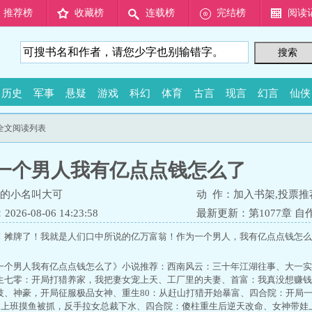
推荐榜
收藏榜
连载榜
完结榜
阅读
历史
军事
悬疑
游戏
科幻
体育
古言
现言
幻言
仙侠
全文阅读列表
一个男人我有亿点点钱怎么了
的小名叫大可
动 作：
加入书架
,
投票推
26-08-06 14:23:58
最新更新：
第1077章 
！摊牌了！我就是人们口中所说的亿万富翁！作为一个男人，我有亿点点钱怎么
一个男人我有亿点点钱怎么了》小说推荐：
西南风云：三十年江湖往事
、
大一实
生七零：开局打猎养家，我把妻女宠上天
、
工厂里的夫妻
、
首富：我真没想赚钱
技
、
神豪，开局征服极品女神
、
重生80：从赶山打猎开始暴富
、
四合院：开局
、
上班摸鱼被抓，反手拉女总裁下水
、
四合院：傻柱重生后逆天改命
、
女神带娃