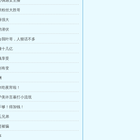
散心偶遇女主播
土豪粉丝大胜哥
脉强大
功潜伏
社会我叶哥，人狠话不多
狂赚十几亿
钱享受
划有变
酬
出来吃夜宵啦！
为护美许言暴打小流氓
钱不够！得加钱！
氏兄弟
超被骗
事