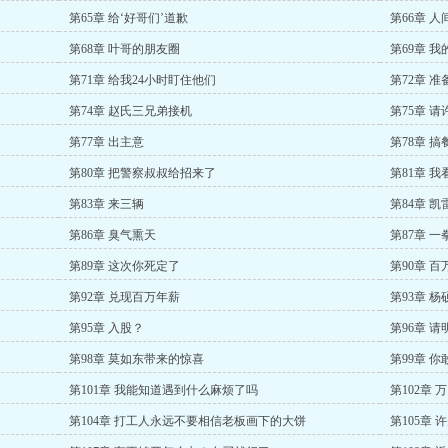
第65章 给‘好哥们’道歉
第66章 人
第68章 叶哥的朋友圈
第69章 
第71章 给我24小时盯住他们
第72章 准
第74章 赵氏三兄弟接机
第75章 
第77章 出主意
第78章 搞
第80章 把警察叔叔给招来了
第81章 
第83章 来三辆
第84章 
第86章 臭气熏天
第87章 一
第89章 这次你死定了
第90章 
第92章 兑现百万年薪
第93章 
第95章 入股？
第96章 
第98章 莫如东带来的惊喜
第99章 
第101章 我能知道遇到什么麻烦了吗
第102章 
第104章 打工人永远不要相信老板画下的大饼
第105章