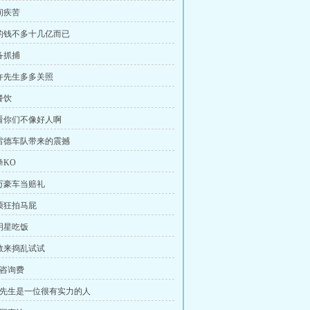
间疾苦
我的钱不多十几亿而已
备抓捕
请许先生多多关照
餐饮
我看你们不像好人啊
凯雷德车队带来的震撼
拳KO
百万豪车当赔礼
杨硕狂拍马屁
请明星吃饭
你敢来捣乱试试
万咨询费
 许先生是一位很有实力的人