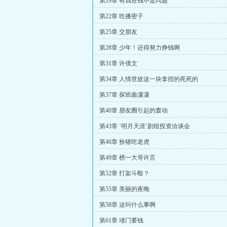
第19章 有我在钱不是问题
第22章 吃播密子
第25章 交朋友
第28章 少年！还得努力挣钱啊
第31章 许倩文
第34章 人情世故这一块拿捏的死死的
第37章 探班曲潇潇
第40章 朋友圈引起的轰动
第43章 ‘明月天涯’剧组投资洽谈会
第46章 扮猪吃老虎
第49章 榜一大哥许言
第52章 打架斗殴？
第55章 美丽的夜晚
第58章 这叫什么事啊
第61章 堵门要钱