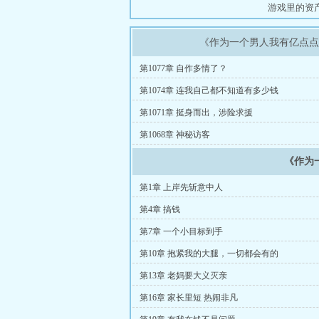
游戏里的资
《作为一个男人我有亿点
第1077章 自作多情了？
第1074章 连我自己都不知道有多少钱
第1071章 挺身而出，涉险求援
第1068章 神秘访客
《作为
第1章 上岸先斩意中人
第4章 搞钱
第7章 一个小目标到手
第10章 抱紧我的大腿，一切都会有的
第13章 老妈要大义灭亲
第16章 家长里短 热闹非凡