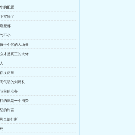
奢华的配置
这下实锤了
重返魔都
口气不小
 价值十个亿的入场券
 什么才是真正的大佬
捞人
弄你没商量
 趾高气昂的刘局长
春节前的准备
 主打的就是一个消费
暴怒的许言
手脚全部打断
找死