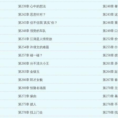
第239章 心中的想法
第240章 
第242章 恶意针对？
第243章 
第245章 信不信我‘真实’你？
第246章 
第248章 强势的车队
第249章 
第251章 江湖是人情世故
第252章
第254章 许倩文的难题
第255章
第257章 碰一碰？
第258章 
第260章 分不清大小王
第261章 
第263章 金镶玉
第264章
第266章 郎才女貌
第267章 
第269章 恒隆名场面
第270章
第272章 缘由
第273章 
第275章 掳人
第276章 
第278章 找上门去
第279章 