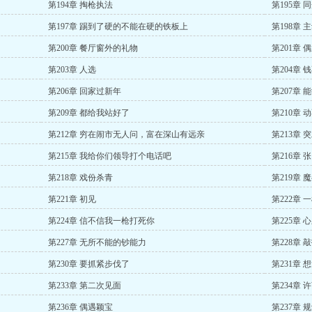
第194章 掏枪执法
第195章 
第197章 踢到了硬的不能在硬的铁板上
第198章 
第200章 餐厅窗外的礼物
第201章 
第203章 人选
第204章
第206章 回家过新年
第207章
第209章 都给我站好了
第210章
第212章 穷在闹市无人问，富在深山有远亲
第213章 
第215章 我给你们领导打个电话吧
第216章 
第218章 戏份杀青
第219章 
第221章 初见
第222章
第224章 信不信我一枪打死你
第225章 
第227章 无所不能的钞能力
第228章 
第230章 要抓紧步伐了
第231章
第233章 第二次见面
第234章 
第236章 偶遇颖宝
第237章