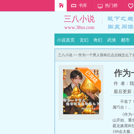
书库
热门榜
三八小说
www.38xs.com
小说首页
玄幻
奇幻
武侠
都市
三八小说
>> 作为一个男人我有亿点点钱怎么了
作为
作 者：
我
最后更新：20
不装了
属巧合！...
《作为
山开始
、
重
霸兑换黑科
188会太极