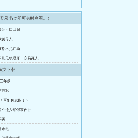
，登录书架即可实时查看。）
 失踪人口回归
 放艇寻人
 谁都不允许动
章 不能见钱眼开，容易死人
全文下载
到三年前
弹’就位
靠！哥们你发财了？
富贵不还乡如锦衣夜行
买买
外来电