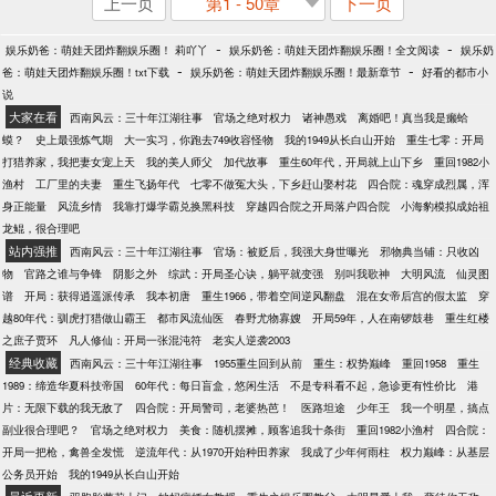
上一页
第1 - 50章
下一页
-
-
娱乐奶爸：萌娃天团炸翻娱乐圈！ 莉吖丫
娱乐奶爸：萌娃天团炸翻娱乐圈！全文阅读
娱乐奶
-
-
爸：萌娃天团炸翻娱乐圈！txt下载
娱乐奶爸：萌娃天团炸翻娱乐圈！最新章节
好看的都市小
说
大家在看
西南风云：三十年江湖往事
官场之绝对权力
诸神愚戏
离婚吧！真当我是癞蛤
蟆？
史上最强炼气期
大一实习，你跑去749收容怪物
我的1949从长白山开始
重生七零：开局
打猎养家，我把妻女宠上天
我的美人师父
加代故事
重生60年代，开局就上山下乡
重回1982小
渔村
工厂里的夫妻
重生飞扬年代
七零不做冤大头，下乡赶山娶村花
四合院：魂穿成烈属，浑
身正能量
风流乡情
我靠打爆学霸兑换黑科技
穿越四合院之开局落户四合院
小海豹模拟成始祖
龙鲲，很合理吧
站内强推
西南风云：三十年江湖往事
官场：被贬后，我强大身世曝光
邪物典当铺：只收凶
物
官路之谁与争锋
阴影之外
综武：开局圣心诀，躺平就变强
别叫我歌神
大明风流
仙灵图
谱
开局：获得逍遥派传承
我本初唐
重生1966，带着空间逆风翻盘
混在女帝后宫的假太监
穿
越80年代：驯虎打猎做山霸王
都市风流仙医
春野尤物寡嫂
开局59年，人在南锣鼓巷
重生红楼
之庶子贾环
凡人修仙：开局一张混沌符
老实人逆袭2003
经典收藏
西南风云：三十年江湖往事
1955重生回到从前
重生：权势巅峰
重回1958
重生
1989：缔造华夏科技帝国
60年代：每日盲盒，悠闲生活
不是专科看不起，急诊更有性价比
港
片：无限下载的我无敌了
四合院：开局警司，老婆热芭！
医路坦途
少年王
我一个明星，搞点
副业很合理吧？
官场之绝对权力
美食：随机摆摊，顾客追我十条街
重回1982小渔村
四合院：
开局一把枪，禽兽全发慌
逆流年代：从1970开始种田养家
我成了少年何雨柱
权力巅峰：从基层
公务员开始
我的1949从长白山开始