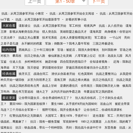
上一页
第1 - 50章
下一页
-
-
抗战：从周卫国参军开始 小教官
抗战：从周卫国参军开始全文阅读
抗战：从周卫国参军开始
-
-
txt下载
抗战：从周卫国参军开始最新章节
好看的军事小说
大家在看
谍影凌云
抗战：从周卫国参军开始
军工科技
暗夜风声
抗战：从八佰开始
谍海
王牌
影视从海豹突击队开始
猎人突击队
英雄联盟之极品天才
谍海风雷
肉身横推！你管这叫
亡灵法师？
抗战之关山重重
技术宅系统
总有人类要投喂我[末世]
军工霸业
一寸山河
亮剑
之老子是孔捷
永不解封的档案
军旅：倒数第一？我考入最牛军校
三国之终极进化
站内强推
西南风云：三十年江湖往事
官场：被贬后，我强大身世曝光
别叫我歌神
官场之绝
对权力
攀高枝
抗日之铁血八路
修仙家族之化灵碗
八零军嫂上位记
狂浪：龙战女儿国
风月
宝鉴
仕途人生
乡村神医村长
她是剑修
四合院里的悠哉日子
全知读者视角：
赶海：我靠赶
海养娃
天下无敌
毁灭使徒
梦回最初你安好
穿越后系统给双修功法什么意思？
经典收藏
狼牙兵王
战场合同工
潜伏从伪装者开始
红色莫斯科
抗战之重整河山
从我是特
种兵开始一键回收
从苦力到塔界之王
谍海王牌
抗战之烽火燃血
抗日之特战兵王
抗战之我是
炮兵
抗战之我的系统有点秀
血战上甘岭
逆袭的通信兵
全民领主：我能召唤历史人物
修真四
万年内
憨怂爷万里追凶
熢火之下
从列兵开始的争霸之路
华夏远征军之我的团长
最近更新
让你带问题女兵，你全养成特种兵王了？
别人练兵你练武，三个月刺头全成兵
王？
重回1950：我为国家造核弹！
重生1980，从手搓歼8开始为国铸剑
浴血山河
被贬去带菜
鸟连？三个月练出全军第一！
视野可视化，我开全图杀鬼子
让你当特工，你成特高课课长
了？
红警抗战亮剑之无限爆兵
大国军工：重生1978，手搓歼10！
逆光谍影
军工：开局打造神
级战机，鹰酱麻了！
抗日：我有一艘鱼雷艇
军统财神爷
1951之大国重器
人在亮剑，我的麾下
猛将如云
抗日：铁血战魂，带出一个特种部队
亮剑：我在战斗余波中打卡
东晋燕秦
抗战：从