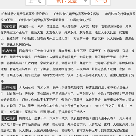
上一页
第1 - 50章
下一页
-
-
哈利波特之超级修真系统 流浪晓白
哈利波特之超级修真系统全文阅读
哈利波特之超级修真系
-
-
统txt下载
哈利波特之超级修真系统最新章节
好看的奇幻小说
大家在看
剑道第一仙
剑来
儒道至圣
凡人修仙传
天珠变
躺平：老婆修炼我变强
师叔，
你的法宝太不正经了
星辰大道
太荒吞天诀
丹武双绝
灰烬领主
绝世天命大反派
武道凌
天
极道剑尊
1秒1骷髅，我在高考开启亡灵天灾！
万古第一神
荒古武神
凡人的骄傲
祭炼山
河
进化之从蚂蚁开始
站内强推
西南风云：三十年江湖往事
我在天牢，长生不死
官家天下
红楼群芳谱
官场：被
贬后，我强大身世曝光
权力巅峰：从借调省委大院开始
御兽时代，我开局神级天赋
今夜尤
物
邪物典当铺：只收凶物
穿成女屠夫后，全村去逃荒
九霄帝主
七零嫁不育军官，军嫂多胎被
宠翻
官路之谁与争锋
我一个神豪，当渣男很合理吧
年代1979：带着老婆孩子吃肉
官狱
综
武：开局圣心诀，躺平就变强
锦绣农女种田忙
快穿：所有人都知道我是好人
重生红楼之庶子贾
环
经典收藏
凡人修仙传
万相之王
躺平：老婆修炼我变强
被逐出宗门后，师尊师姐后悔终
生
剑道第一仙
天珠变
霍格沃茨：开局捕获纳吉尼
大不列颠之影
全民：召唤师弱？开局觉醒
金铲铲系统！
师叔，你的法宝太不正经了
帝皇的告死天使
九转吞天诀
镇守魔狱十万年，我执
掌六道轮回
吞噬九重天
普攻永久加生命，这个弓箭手有亿点肉！
40k：午夜之刃
魔戒：中土
领主
全民领主
巫界征途
我可是法师，手搓黑洞很正常吧？
最近更新
狩魔骑士
盗梦千年
大周第一武夫
废灵根修炼慢？但我长生不死啊！
凡人修仙：
疯了吧！你一百岁了还要修仙
剑来：谪仙临世，开局娶妻宁姚
天骄战纪
玄幻：人在废丹房，我
能合成万物
凡人修仙：从废丹房杂役开始
雾临时代
看守废丹房五年，我靠变废为宝证道成