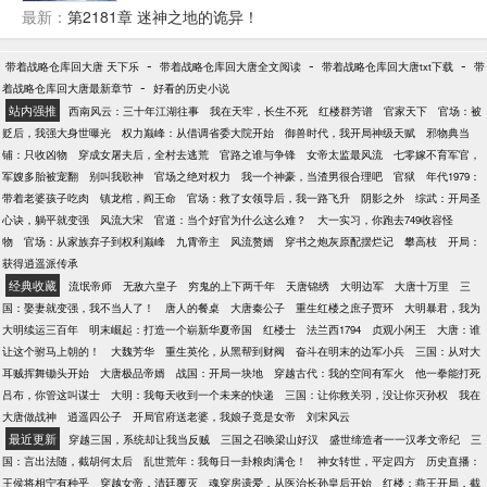
思，可每一次结果都让宗门变得更强是几个意思？ 无
最新：
第2181章 迷神之地的诡异！
数年后，武道最巅峰，楚星河看着在自己的“努力”下无
敌于天下的宗门默然无语。 有人问他，是什么让你一
-
-
-
带着战略仓库回大唐 天下乐
带着战略仓库回大唐全文阅读
带着战略仓库回大唐txt下载
带
路所向披靡走到今日。 楚星河：“我要说我只想毁掉自
-
着战略仓库回大唐最新章节
好看的历史小说
家宗门你们信吗？” 众人拜服，不破不立，果然昊天帝
站内强推
西南风云：三十年江湖往事
我在天牢，长生不死
红楼群芳谱
官家天下
官场：被
君的想法不是我们凡人可以参透的。
贬后，我强大身世曝光
权力巅峰：从借调省委大院开始
御兽时代，我开局神级天赋
邪物典当
铺：只收凶物
穿成女屠夫后，全村去逃荒
官路之谁与争锋
女帝太监最风流
七零嫁不育军官，
军嫂多胎被宠翻
别叫我歌神
官场之绝对权力
我一个神豪，当渣男很合理吧
官狱
年代1979：
带着老婆孩子吃肉
镇龙棺，阎王命
官场：救了女领导后，我一路飞升
阴影之外
综武：开局圣
心诀，躺平就变强
风流大宋
官道：当个好官为什么这么难？
大一实习，你跑去749收容怪
物
官场：从家族弃子到权利巅峰
九霄帝主
风流赘婿
穿书之炮灰原配摆烂记
攀高枝
开局：
获得逍遥派传承
经典收藏
流氓帝师
无敌六皇子
穷鬼的上下两千年
天唐锦绣
大明边军
大唐十万里
三
国：娶妻就变强，我不当人了！
唐人的餐桌
大唐秦公子
重生红楼之庶子贾环
大明暴君，我为
大明续运三百年
明末崛起：打造一个崭新华夏帝国
红楼士
法兰西1794
贞观小闲王
大唐：谁
让这个驸马上朝的！
大魏芳华
重生英伦，从黑帮到财阀
奋斗在明末的边军小兵
三国：从对大
耳贼挥舞锄头开始
大唐极品帝婿
战国：开局一块地
穿越古代：我的空间有军火
他一拳能打死
吕布，你管这叫谋士
大明：我每天收到一个未来的快递
三国：让你救关羽，没让你灭孙权
我在
大唐做战神
逍遥四公子
开局官府送老婆，我娘子竟是女帝
刘宋风云
最近更新
穿越三国，系统却让我当反贼
三国之召唤梁山好汉
盛世缔造者一一汉孝文帝纪
三
国：言出法随，截胡何太后
乱世荒年：我每日一卦粮肉满仓！
神女转世，平定四方
历史直播：
王侯将相宁有种乎
穿越女帝，清廷覆灭
魂穿房遗爱，从医治长孙皇后开始
红楼：燕王开局，截