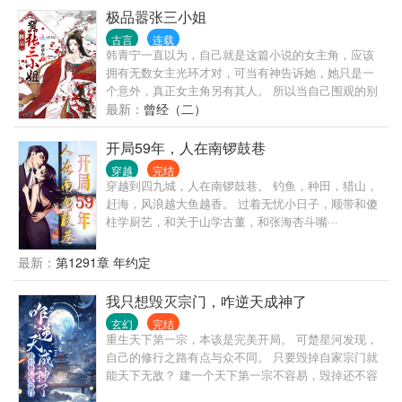
极品嚣张三小姐
古言
连载
韩青宁一直以为，自己就是这篇小说的女主角，应该
拥有无数女主光环才对，可当有神告诉她，她只是一
个意外，真正女主角另有其人。 所以当自己围观的别
人各种女主光环加身的开挂人生之后，坐不住了！ 开
最新：
曾经（二）
什么玩笑？！不是女主角就不能拥有女主角的人生
了？自己非要逆天改命，成为自己的女主角！
开局59年，人在南锣鼓巷
穿越
完结
穿越到四九城，人在南锣鼓巷。 钓鱼，种田，猎山，
赶海，风浪越大鱼越香。 过着无忧小日子，顺带和傻
柱学厨艺，和关于山学古董，和张海杏斗嘴···
最新：
第1291章 年约定
我只想毁灭宗门，咋逆天成神了
玄幻
完结
重生天下第一宗，本该是完美开局。 可楚星河发现，
自己的修行之路有点与众不同。 只要毁掉自家宗门就
能天下无敌？ 建一个天下第一宗不容易，毁掉还不容
易？ 楚星河发现还真不容易。 为搞垮自家宗门费尽心