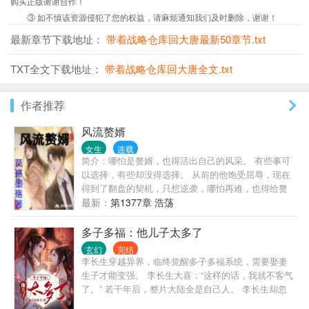
购买正版谢谢合作！
③ 如不慎该资源侵犯了您的权益，请麻烦通知我们及时删除，谢谢！
最新章节下载地址：
带着战略仓库回大唐最新50章节.txt
TXT全文下载地址：
带着战略仓库回大唐全文.txt
作者推荐
风流赘婿
女生
连载
简介：哪怕是赘婿，也得活出自己的风采。 有些事可
以选择，有些却没得选择。 从前的他饱受屈辱，现在
得到了翻盘的契机，只想逆袭，哪怕再难，也得给赘
婿正名，来人间一趟，不能留有遗憾。 美人，江山，
最新：
第1377章 浩荡
我都要。
多子多福：他儿子太多了
玄幻
完结
李长生穿越异界，临终觉醒多子多福系统，需要娶妻
生子才能变强。 李长生大喜：“这样的话，我就不客气
了。” 若干年后，整片大陆全是自己人。 李长生却忽
然发现，天道是一个年轻貌美的小姑娘。