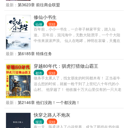
最新：
第3623章 前往商会联盟
修仙小书生
仙侠
完结
百年前，小小一书生，一介举子林家平安，踏入仙
途。 百年后，混沌海中，无数大陆漂浮，一个个大陆
中传来滚滚声浪。 仙人在咆哮，神明在哀嚎，天魔在
恸哭。 这些强者的心中只有一个想法。 林平安必须
死！
最新：
第6185章 特殊任务
穿越80年代：驯虎打猎做山霸王
都市
完结
做杀手太累人了，找女朋友的时间都木有！ 正当崔牛
这么想的时候，就被一枪干到了上世纪八十年代的小
山村。 他穿越了！ 他收服十万大山里仅有的一只大老
虎，帮他拿下无数猛兽！ 温柔善良的未婚妻，为他洗
衣做饭料理家务，让他舒舒服服。 伶俐可爱的小姨
最新：
第2146章 他们没跑！一个都没跑！
子，为他到处跑腿刺探情报。 天不怕地不怕的小舅
子，做他的跟班上山打狼下河擒鳄！ 原身崔牛，是个
快穿之路人不炮灰
软蛋，在村里受尽欺负。 现在，只有崔牛欺负别人的
现言
完结
份。 老子不单单要做猎人，还要做山霸王！ 我的地盘
有一天，陈柔进入了小说世界，成为了那些在书中描