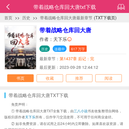
带着战略仓库回大唐txt下载
首页
>>
历史
>>
带着战略仓库回大唐最新章节
(TXT下载页)
带着战略仓库回大唐
作者：
天下乐
历史
连载中
617 万字
最新章节：
第1437章 后记：完
最后更新：2023-09-28 12:44:12
书页
收藏
推荐
阅读
带着战略仓库回大唐TXT下载
免责声明：
① 带着战略仓库回大唐TXT全集下载，由
三八小说
书友收集整理自网络，
版权归原作者
天下乐
所有，仅作学习交流使用，不可用于任何商业途径。
② 如非免费资源，请在试用之后24小时内立即删除。如果喜欢该资源，请