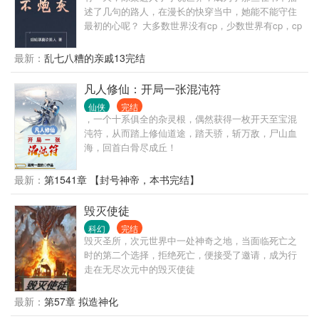
我做主，不是我的地盘，就把它变成我的地盘！ 十万
述了几句的路人，在漫长的快穿当中，她能不能守住
大山，慢慢成为崔牛的私家猎场！ 他打猎的名声，都
最初的心呢？ 大多数世界没有cp，少数世界有cp，cp
传海外去了。 俄：“我们这边黑熊泛滥啊，上百万只都
不固定! 作品人物三观不等于作者三观!!!
吃人了，求崔猎神来我国杀熊！” 澳：“野猪比我们国
最新：
乱七八糟的亲戚13完结
家的人数还多，上千斤的都有！求崔猎神来我国灭
猪！” 北美：“魔鬼让狼群疯狂了，到处都是凶狼，被
凡人修仙：开局一张混沌符
咬死的人来不及埋！求崔猎神来我国宰狼！” …… 若
干年后，有人统计，崔猎神猎过的兽，保守估计绕地
仙侠
完结
球三圈！！
，一个十系俱全的杂灵根，偶然获得一枚开天至宝混
沌符，从而踏上修仙道途，踏天骄，斩万敌，尸山血
海，回首白骨尽成丘！
最新：
第1541章 【封号神帝，本书完结】
毁灭使徒
科幻
完结
毁灭圣所，次元世界中一处神奇之地，当面临死亡之
时的第二个选择，拒绝死亡，便接受了邀请，成为行
走在无尽次元中的毁灭使徒
最新：
第57章 拟造神化