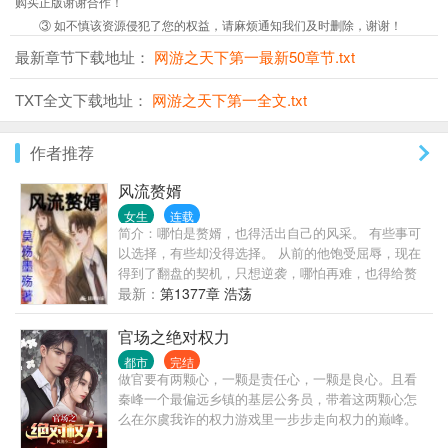
购买正版谢谢合作！
③ 如不慎该资源侵犯了您的权益，请麻烦通知我们及时删除，谢谢！
最新章节下载地址：
网游之天下第一最新50章节.txt
TXT全文下载地址：
网游之天下第一全文.txt
作者推荐
风流赘婿
女生
连载
简介：哪怕是赘婿，也得活出自己的风采。 有些事可
以选择，有些却没得选择。 从前的他饱受屈辱，现在
得到了翻盘的契机，只想逆袭，哪怕再难，也得给赘
婿正名，来人间一趟，不能留有遗憾。 美人，江山，
最新：
第1377章 浩荡
我都要。
官场之绝对权力
都市
完结
做官要有两颗心，一颗是责任心，一颗是良心。且看
秦峰一个最偏远乡镇的基层公务员，带着这两颗心怎
么在尔虞我诈的权力游戏里一步步走向权力的巅峰。