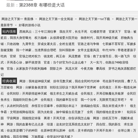
要苟的有价值，大腿要抱，最好拿下！ 就算是跪，也
最新：
第2388章 有哪些是大话
要一路跪到巅峰！ ……
-
-
-
网游之天下第一 青面佛
网游之天下第一全文阅读
网游之天下第一txt下载
网游之天下第一
-
最新章节
好看的游戏小说
站内强推
西南风云：三十年江湖往事
我在天牢，长生不死
红楼群芳谱
官家天下
官场：被
贬后，我强大身世曝光
权力巅峰：从借调省委大院开始
御兽时代，我开局神级天赋
邪物典当
铺：只收凶物
九霄帝主
穿成女屠夫后，全村去逃荒
官路之谁与争锋
七零嫁不育军官，军嫂多
胎被宠翻
我一个神豪，当渣男很合理吧
别叫我歌神
女帝太监最风流
年代1979：带着老婆孩子
吃肉
官狱
官场之绝对权力
镇龙棺，阎王命
风流赘婿
官场：救了女领导后，我一路飞升
综
武：开局圣心诀，躺平就变强
官道：当个好官为什么这么难？
大一实习，你跑去749收容怪
物
官场：从家族弃子到权利巅峰
阴影之外
风流大宋
今夜尤物
攀高枝
穿书之炮灰原配摆烂
记
经典收藏
网游：我有超神级天赋
掠夺无数天赋，我在全民时代封神
苟在新手村的我，叠了几
万层被动
网游：分解装备就变强
转职生活职业？我开局种下世界树
全民领主：开局一颗造化神
石
全民转职：开局获得超神天赋
领主求生之天赋合成
全民领主，开局召唤魔化关银屏
全民巨
鱼求生：我能听到巨鱼心声
全民领主：我的爆率百分百
我一个法爷，无限禁咒很正常吧？
年
代：从农村到四合院
杀怪百分百爆率，你跟我比幸运？
游戏融合现实，我在末世成大帝！
领主
争霸：文明游戏降临现实
因为太欧皇，抽中铜雀台后无敌了
全民：我的领地全是女神！
轮回乐
园
宇宙网游，我能指定掉落
离谱！开局天使，你告诉我怎么输
网游：挂机百万年，我醒来成
神
网游：我的血量有亿点点多
综漫：这友好交流系统也太友好了
四合院，我的新生
求生游
戏：你这算是哪门子的种田
在原神世界玩原神
全民：灵卡师鸡肋？开局不良帅！
全球公测：万
族降临，我百倍增幅
万族图鉴：你管这叫F级天赋？