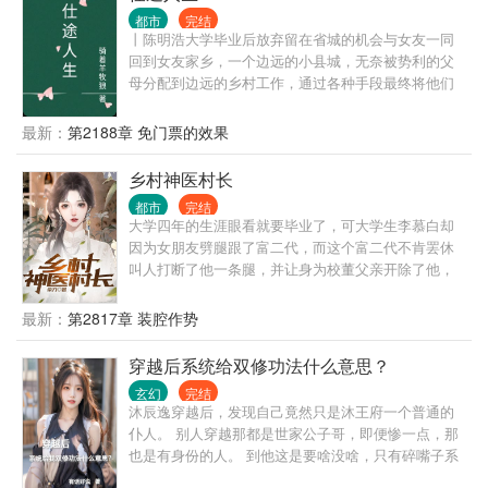
都市
完结
丨陈明浩大学毕业后放弃留在省城的机会与女友一同
回到女友家乡，一个边远的小县城，无奈被势利的父
母分配到边远的乡村工作，通过各种手段最终将他们
拆散了。但他们不知道的是陈明浩有着强大的背景，
在背景的支持和自己的努力之下，一路披荆斩棘，仕
最新：
第2188章 免门票的效果
途高歌，做到了封疆大吏，实现了他仕途之初许下
的“当官不为民做主，不如回家卖红薯”的初心誓言。
乡村神医村长
都市
完结
大学四年的生涯眼看就要毕业了，可大学生李慕白却
因为女朋友劈腿跟了富二代，而这个富二代不肯罢休
叫人打断了他一条腿，并让身为校董父亲开除了他，
心灰意冷的李慕白回到了生他养他的农村，被人起了
个绰号叫“铁拐李”，意外的获得了真铁拐李的传承。从
最新：
第2817章 装腔作势
此，扎根在农村里，带着父老乡亲们发家致富。 帮助
过他的人，他会十倍百倍报答；曾经侮辱、陷害过他
穿越后系统给双修功法什么意思？
的人，他也会无数倍的奉还。 从此，城市里少了一名
玄幻
完结
大学生，五源村多了一名神医，五源村也成为了全国
沐辰逸穿越后，发现自己竟然只是沐王府一个普通的
长寿村。
仆人。 别人穿越那都是世家公子哥，即便惨一点，那
也是有身份的人。 到他这是要啥没啥，只有碎嘴子系
统。 系统还给了本双修功法！ 能怎么办？ 苟起来，