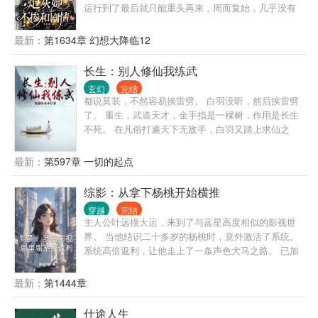
运行到了最后就只能重头再来，周而复始，几乎没有
打破命运成为真正脱离主角独立存在的有着无限成长
可能的世界。 维发局，全名维持世界稳定发展任务
最新：
第1634章 幻想大降临12
局，就是因此而诞生，其中的任务者们穿梭于不同的
世界，为其打破命运的束缚。 叶苏宜，就是一个从小
长生：别人修仙我练武
说世界而来，在未曾得知走在世界剧情之时，就自主
玄幻
完结
觉醒打破了命运的任务者。
都说莫装，不然容易挨雷劈。 白羽没听，然后挨雷劈
了。 重生，武道天才，金手指是一棵树，作用是长生
不死。 在凡俗打遍天下无敌手，白羽又踏上求仙之
路，可刚要拜入宗门却迎来当头一棒。 没有灵根，没
有老祖，他修不了仙。 绷不住了，他最终决定离开。
最新：
第597章 一切的起点
虽有长生，但无护道手段，为避免某天被修士余波震
死，白羽只能走武道，但武道之路在这个世界最强只
综影：从拿下杨桃开始横推
有先天境。 他相信时间终会磨平一切，于是决定自创
穿越
完结
武道。 白羽：“我白长生，单开一条大道！” 完整仙
主人公叶远撞大运，来到了与蓝星高度相似的影视世
道：练气，筑基，金丹，元婴，化神…… 武道进度：
界。 当他结识二十多岁的杨桃时，意外激活了系统。
先天境，炼神境，天人境……
系统高倍返利，让他走上了一条声色犬马之路。 已加
载 需要什么女主，畅所欲言 简介无能，请移步正文。
最新：
第1444章
仕途人生