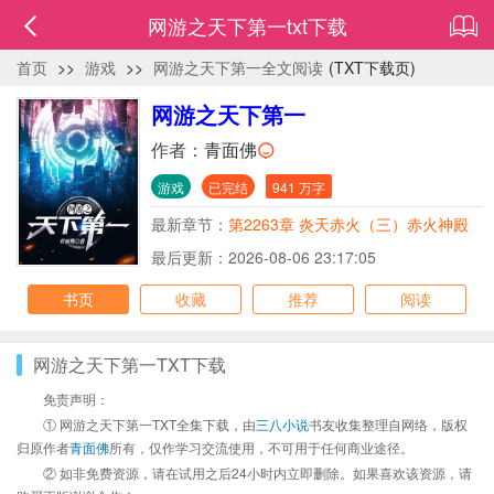
网游之天下第一txt下载
首页
>>
游戏
>>
网游之天下第一全文阅读
(TXT下载页)
网游之天下第一
作者：
青面佛
游戏
已完结
941 万字
最新章节：
第2263章 炎天赤火（三）赤火神殿
最后更新：2026-08-06 23:17:05
书页
收藏
推荐
阅读
网游之天下第一TXT下载
免责声明：
① 网游之天下第一TXT全集下载，由
三八小说
书友收集整理自网络，版权
归原作者
青面佛
所有，仅作学习交流使用，不可用于任何商业途径。
② 如非免费资源，请在试用之后24小时内立即删除。如果喜欢该资源，请