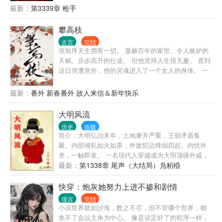
最新：
第3339章 枪手
攀高枝
古言
完结
张知序天生拥有一切。 显赫百年的家世、令人嫉妒的
天赋、步步高升的仕途。 但他觉得人生很无趣。 直到
这日突遭意外，他的灵魂进入了一个女人的身体。 一
个大字不识、却妄图攀上高枝变凤凰的女人。 · 陈宝
香从乡下千里迢迢赶来上京，就是想凭着姿色嫁贵
最新：
番外 新春番外 故人来信＆新年快乐
门。 她贪慕富贵、她阿谀奉承、她拜高踩低、她唯利
是图。 结果用尽一切手段，却还是没能得到心上人的
大明风流
青睐。 心灰意冷的陈宝香正打算回乡下去，谁料脑海
历史
连载
里突然出现了一个男人的声音： “照我说的去做，保你
简介：大明弘治末年，土地兼并严重，王朝矛盾集
飞上枝头。” · 世家富贵男主魂移贪财女主身体里、与
聚。内部倾轧如火如荼，外敌犯边烽烟四起。内忧外
她共用躯体，替她开挂攀高枝的故事。
患，一触即发。 一名现代人穿越成为大明顶级外戚，
本以为能安安稳稳的享受荣华富贵的生活，谁知等待
最新：
第1338章 尾声（大结局）凫籾棔
他的命运将是被未来的嘉靖皇帝‘斩于西市’。 不甘引颈
受戮的命运，奋起抗争才是正途。且看他如何辗转腾
快穿：炮灰她努力上进不掺和剧情
挪扭转乾坤。成就一番辉煌大业，留下一段大明风
现言
完结
流。
小说世界犹如沙海，数之不尽，但不管哪个世界，都
免不了会以主角为中心。 像是设定好了的程序一样，