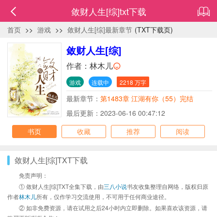
敛财人生[综]txt下载
首页
>>
游戏
>>
敛财人生[综]最新章节
(TXT下载页)
敛财人生[综]
作者：
林木儿
游戏
连载中
2218 万字
最新章节：
第1483章 江湖有你（55）完结
最后更新：2023-06-16 00:47:12
书页
收藏
推荐
阅读
敛财人生[综]TXT下载
免责声明：
① 敛财人生[综]TXT全集下载，由
三八小说
书友收集整理自网络，版权归原
作者
林木儿
所有，仅作学习交流使用，不可用于任何商业途径。
② 如非免费资源，请在试用之后24小时内立即删除。如果喜欢该资源，请