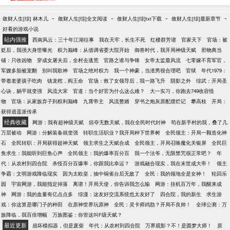
结为道侣。” 原来赵嫣然此次回来，并非为了破镜重
圆，而是向陈阳提出和离，只给他一天时间决断。 深
-
-
-
-
敛财人生[综] 林木儿
敛财人生[综]全文阅读
敛财人生[综]txt下载
敛财人生[综]最新章节
夜辗转，陈阳难以入眠，原本宿于隔壁的赵嫣然却悄
好看的游戏小说
然推门而入。 虽身陷情蛊、身不由己，她心中仍念着
站内强推
西南风云：三十年江湖往事
我在天牢，长生不死
红楼群芳谱
官家天下
官场：被
陈阳，低声问他：“夫君可愿……随我一同上山修行？”
贬后，我强大身世曝光
权力巅峰：从借调省委大院开始
御兽时代，我开局神级天赋
邪物典当
铺：只收凶物
穿成女屠夫后，全村去逃荒
官路之谁与争锋
女帝太监最风流
七零嫁不育军官，
军嫂多胎被宠翻
别叫我歌神
官场之绝对权力
我一个神豪，当渣男很合理吧
官狱
年代1979：
带着老婆孩子吃肉
镇龙棺，阎王命
官场：救了女领导后，我一路飞升
阴影之外
综武：开局圣
心诀，躺平就变强
风流大宋
官道：当个好官为什么这么难？
大一实习，你跑去749收容怪
物
官场：从家族弃子到权利巅峰
九霄帝主
风流赘婿
穿书之炮灰原配摆烂记
攀高枝
开局：
获得逍遥派传承
经典收藏
网游：我有超神级天赋
掠夺无数天赋，我在全民时代封神
苟在新手村的我，叠了几
万层被动
网游：分解装备就变强
转职生活职业？我开局种下世界树
全民领主：开局一颗造化神
石
全民转职：开局获得超神天赋
领主求生之天赋合成
全民领主，开局召唤魔化关银屏
全民巨
鱼求生：我能听到巨鱼心声
全民领主：我的爆率百分百
我一个法爷，无限禁咒很正常吧？
年
代：从农村到四合院
杀怪百分百爆率，你跟我比幸运？
游戏融合现实，我在末世成大帝！
领主
争霸：文明游戏降临现实
因为太欧皇，抽中铜雀台后无敌了
全民：我的领地全是女神！
轮回乐
园
宇宙网游，我能指定掉落
离谱！开局天使，你告诉我怎么输
网游：挂机百万年，我醒来成
神
网游：我的血量有亿点点多
综漫：这友好交流系统也太友好了
四合院，我的新生
求生游
戏：你这算是哪门子的种田
在原神世界玩原神
全民：灵卡师鸡肋？开局不良帅！
全球公测：万
族降临，我百倍增幅
万族图鉴：你管这叫F级天赋？
最近更新
崩坏模拟器，但是废柴
年代：从农村到四合院
万界观影？不！是圆梦大师！
原