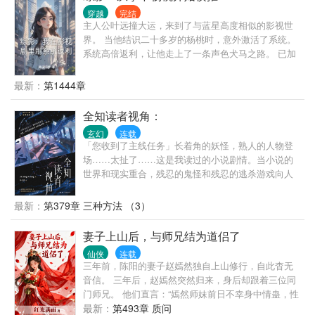
咬死的人来不及埋！求崔猎神来我国宰狼！” …… 若
穿越
完结
主人公叶远撞大运，来到了与蓝星高度相似的影视世
干年后，有人统计，崔猎神猎过的兽，保守估计绕地
界。 当他结识二十多岁的杨桃时，意外激活了系统。
球三圈！！
系统高倍返利，让他走上了一条声色犬马之路。 已加
载 需要什么女主，畅所欲言 简介无能，请移步正文。
最新：
第1444章
全知读者视角：
玄幻
连载
「您收到了主线任务」长着角的妖怪，熟人的人物登
场……太扯了……这是我读过的小说剧情。当小说的
世界和现实重合，残忍的鬼怪和残忍的逃杀游戏向人
们袭来。一个世界灭亡了，新的世界诞生。而我，则
是知晓新世界结局的唯一读者。如果我的人生和现在
最新：
第379章 三种方法 （3）
不同 那会是什么样的呢？
妻子上山后，与师兄结为道侣了
仙侠
连载
三年前，陈阳的妻子赵嫣然独自上山修行，自此杳无
音信。 三年后，赵嫣然突然归来，身后却跟着三位同
门师兄。 他们直言：“嫣然师妹前日不幸身中情蛊，性
命垂危，只得由我三人为其解毒。如今，她已与我们
最新：
第493章 质问