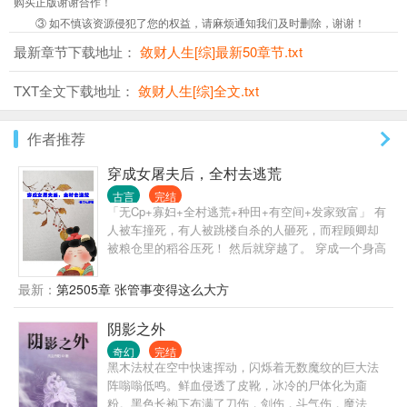
购买正版谢谢合作！
③ 如不慎该资源侵犯了您的权益，请麻烦通知我们及时删除，谢谢！
最新章节下载地址：
敛财人生[综]最新50章节.txt
TXT全文下载地址：
敛财人生[综]全文.txt
作者推荐
穿成女屠夫后，全村去逃荒
古言
完结
「无Cp+寡妇+全村逃荒+种田+有空间+发家致富」 有
人被车撞死，有人被跳楼自杀的人砸死，而程顾卿却
被粮仓里的稻谷压死！ 然后就穿越了。 穿成一个身高
180公分200斤刚死丈夫力大无穷的45岁寡妇。 从大龄
剩女直接进级给人当祖母，白捡一堆儿女儿媳孙子。
最新：
第2505章 张管事变得这么大方
大儿高大壮实如猩猩金刚， 二儿又矮又瘦如麻杆， 三
儿平平无奇却心比天高， 大女儿长得标致性格却火
阴影之外
爆， 小女儿，唉，又矮又圆又懦弱。 程顾卿还没来得
奇幻
完结
及悲春伤秋，村长家的孙子就跑来通知全村要逃荒逃
黑木法杖在空中快速挥动，闪烁着无数魔纹的巨大法
兵役。 寻找水源，赤手打虎，与灾民混战......终于全
阵嗡嗡低鸣。鲜血侵透了皮靴，冰冷的尸体化为齑
村找到一个安稳地方，大家齐心开荒种地，发家致
粉。黑色长袍下布满了刀伤，剑伤，斗气伤，魔法