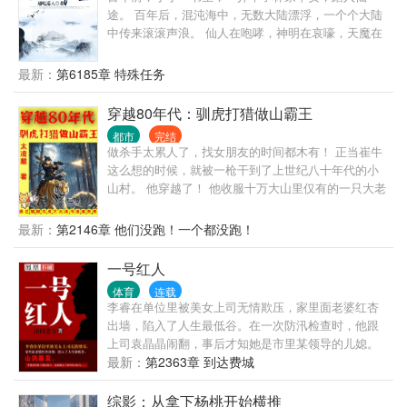
途。 百年后，混沌海中，无数大陆漂浮，一个个大陆
中传来滚滚声浪。 仙人在咆哮，神明在哀嚎，天魔在
恸哭。 这些强者的心中只有一个想法。 林平安必须
死！
最新：
第6185章 特殊任务
穿越80年代：驯虎打猎做山霸王
都市
完结
做杀手太累人了，找女朋友的时间都木有！ 正当崔牛
这么想的时候，就被一枪干到了上世纪八十年代的小
山村。 他穿越了！ 他收服十万大山里仅有的一只大老
虎，帮他拿下无数猛兽！ 温柔善良的未婚妻，为他洗
衣做饭料理家务，让他舒舒服服。 伶俐可爱的小姨
最新：
第2146章 他们没跑！一个都没跑！
子，为他到处跑腿刺探情报。 天不怕地不怕的小舅
子，做他的跟班上山打狼下河擒鳄！ 原身崔牛，是个
一号红人
软蛋，在村里受尽欺负。 现在，只有崔牛欺负别人的
体育
连载
份。 老子不单单要做猎人，还要做山霸王！ 我的地盘
李睿在单位里被美女上司无情欺压，家里面老婆红杏
我做主，不是我的地盘，就把它变成我的地盘！ 十万
出墙，陷入了人生最低谷。在一次防汛检查时，他跟
大山，慢慢成为崔牛的私家猎场！ 他打猎的名声，都
上司袁晶晶闹翻，事后才知她是市里某领导的儿媳。
传海外去了。 俄：“我们这边黑熊泛滥啊，上百万只都
山洪暴发，李睿凑巧救了某位贵人，自此成为了市里
最新：
第2363章 到达费城
吃人了，求崔猎神来我国杀熊！” 澳：“野猪比我们国
的大红人……
家的人数还多，上千斤的都有！求崔猎神来我国灭
综影：从拿下杨桃开始横推
猪！” 北美：“魔鬼让狼群疯狂了，到处都是凶狼，被