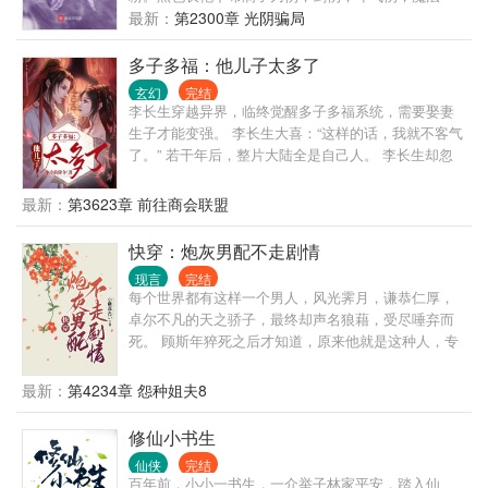
富，努力奔小康。 多年以后，耄耄之年的程寡妇即将
伤… 自己的契约兽如绞肉机般不知疲倦，化为利刃的
最新：
第2300章 光阴骗局
咽气，双眼含眼看着乌秧秧的儿子儿孙们，望了一下
双手好似死神镰刀。秘法工会的强者们歇斯底里，神
天，内心呐喊：老天爷，两辈子都没尝过男人的滋
佑骑士催动出最后一丝斗气。销声匿迹了千百年的空
多子多福：他儿子太多了
味，下辈子一定要给我一个男人，不，两个三个也不
间系法阵再次降临奥古大陆，足以撼动任何权势的力
介意！ 蜡烛忽灭，程寡妇卒！
玄幻
完结
量种子苏醒发芽，一个身穿黑色长袍的男孩站在月色
李长生穿越异界，临终觉醒多子多福系统，需要娶妻
中，那双冷漠的瞳孔好似深海凶兽。 “你们为何要与全
生子才能变强。 李长生大喜：“这样的话，我就不客气
世界为敌？”联军指挥官问道。 “因为我们不甘心做命
了。” 若干年后，整片大陆全是自己人。 李长生却忽
运的走狗！”二人异口同声，相视一笑。 几百年后，阴
然发现，天道是一个年轻貌美的小姑娘。
影之地内的“万国”悄然崛起，其实力丝毫不逊色于那些
最新：
第3623章 前往商会联盟
耳熟能详的强大种族。由大魔导师亲手布置的法阵抵
御了魔导炮，挡下了无数斗气、魔法、黑火药、甚至
快穿：炮灰男配不走剧情
阴谋。 这是一个注定要凌驾于众神之上的强者，以及
与他那神秘契约兽之间的故事。
现言
完结
每个世界都有这样一个男人，风光霁月，谦恭仁厚，
卓尔不凡的天之骄子，最终却声名狼藉，受尽唾弃而
死。 顾斯年猝死之后才知道，原来他就是这种人，专
门为了草根男主逆袭而存在的对照组，用来衬托男主
的光鲜亮丽。 可是凭什么…… 于是顾斯年走上了反抗
最新：
第4234章 怨种姐夫8
之路，成为了男主的表哥，男主的师兄，男主的学
长… 炮灰走出剧本，活出自己的人生
修仙小书生
仙侠
完结
百年前，小小一书生，一介举子林家平安，踏入仙