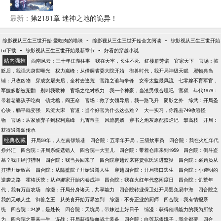
易？ 楚星河发现还真不容易。 为搞垮自家宗门费尽心
思，可每一次结果都让宗门变得更强是几个意思？ 无
最新：
第2181章 迷神之地的诡异！
数年后，武道最巅峰，楚星河看着在自己的“努力”下无
敌于天下的宗门默然无语。 有人问他，是什么让你一
-
-
综影视从三生三世开始 爱吃肉的喵咪
综影视从三生三世开始全文阅读
综影视从三生三世开始
路所向披靡走到今日。 楚星河：“我要说我只想毁掉自
-
-
txt下载
综影视从三生三世开始最新章节
好看的穿越小说
家宗门你们信吗？” 众人拜服，不破不立，果然昊天帝
站内强推
西南风云：三十年江湖往事
我在天牢，长生不死
红楼群芳谱
官家天下
官场：被
君的想法不是我们凡人可以参透的。
贬后，我强大身世曝光
权力巅峰：从借调省委大院开始
御兽时代，我开局神级天赋
邪物典当
铺：只收凶物
穿成女屠夫后，全村去逃荒
官路之谁与争锋
女帝太监最风流
七零嫁不育军官，
军嫂多胎被宠翻
别叫我歌神
官场之绝对权力
我一个神豪，当渣男很合理吧
官狱
年代1979：
带着老婆孩子吃肉
镇龙棺，阎王命
官场：救了女领导后，我一路飞升
阴影之外
综武：开局圣
心诀，躺平就变强
风流大宋
官道：当个好官为什么这么难？
大一实习，你跑去749收容怪
物
官场：从家族弃子到权利巅峰
九霄帝主
风流赘婿
穿书之炮灰原配摆烂记
攀高枝
开局：
获得逍遥派传承
经典收藏
开局59年，人在南锣鼓巷
四合院：五零年开局，三级炊事员
四合院：我在火红年代
挣外汇
四合院：开局系统选错人
四合院一大宝儿
四合院：带着仓库来到1959
四合院：倒斗盗
墓？我正经打猎啊
四合院：我当兵回来了
四合院穿越过来将贾张氏送进监狱
四合院：采购员从
打猎开始致富
四合院：从隔壁院子开始逍遥人生
穿越四合院：开局狼口逃生
四合院：小透明的
逆袭之路
霍格沃茨：从卢娜家开始内卷成神
四合院：我在火红年代悠闲度日
四合院：饥荒年
代，我有万亩农场
综漫：开局分身诸天，共享能力
四合院转业保卫处开局罢免易中海
四合院之
我的无赖人生
御兽之王
从美食开始万界签到
综漫：不务正业的厨师
四合院：我有情报系
统
四合院：24岁，是处长
四合院：天坑局，带妹过上好日子
综漫：获得催眠能力的我为所欲
为
四合院之重来一生
谍战：开局获得铁血战士装备
四合院：白莲花傻娥子，我全都要
四合