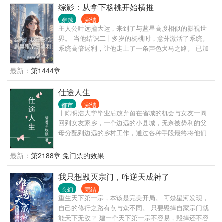
学，喜欢咱就看，不喜欢就退，小可爱们手下留情呀~
综影：从拿下杨桃开始横推
穿越
完结
主人公叶远撞大运，来到了与蓝星高度相似的影视世
界。 当他结识二十多岁的杨桃时，意外激活了系统。
系统高倍返利，让他走上了一条声色犬马之路。 已加
载 需要什么女主，畅所欲言 简介无能，请移步正文。
最新：
第1444章
仕途人生
都市
完结
丨陈明浩大学毕业后放弃留在省城的机会与女友一同
回到女友家乡，一个边远的小县城，无奈被势利的父
母分配到边远的乡村工作，通过各种手段最终将他们
拆散了。但他们不知道的是陈明浩有着强大的背景，
在背景的支持和自己的努力之下，一路披荆斩棘，仕
最新：
第2188章 免门票的效果
途高歌，做到了封疆大吏，实现了他仕途之初许下
的“当官不为民做主，不如回家卖红薯”的初心誓言。
我只想毁灭宗门，咋逆天成神了
玄幻
完结
重生天下第一宗，本该是完美开局。 可楚星河发现，
自己的修行之路有点与众不同。 只要毁掉自家宗门就
能天下无敌？ 建一个天下第一宗不容易，毁掉还不容