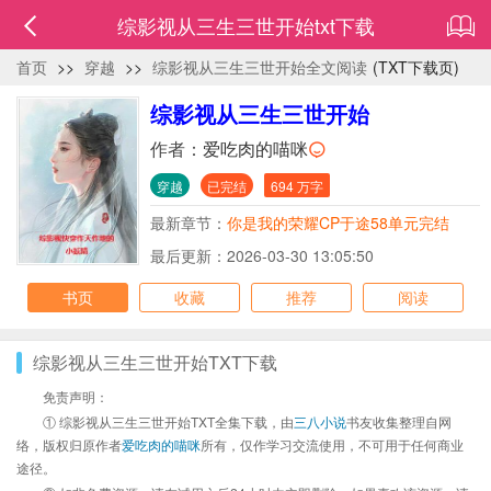
综影视从三生三世开始txt下载
首页
>>
穿越
>>
综影视从三生三世开始全文阅读
(TXT下载页)
综影视从三生三世开始
作者：
爱吃肉的喵咪
穿越
已完结
694 万字
最新章节：
你是我的荣耀CP于途58单元完结
最后更新：2026-03-30 13:05:50
书页
收藏
推荐
阅读
综影视从三生三世开始TXT下载
免责声明：
① 综影视从三生三世开始TXT全集下载，由
三八小说
书友收集整理自网
络，版权归原作者
爱吃肉的喵咪
所有，仅作学习交流使用，不可用于任何商业
途径。