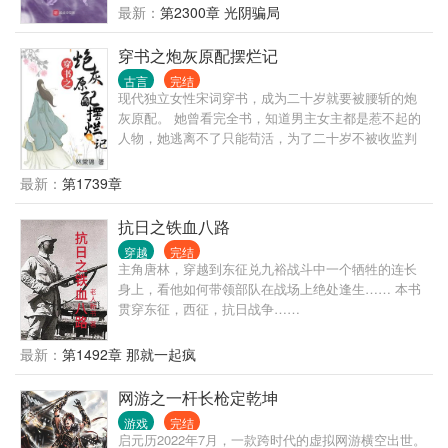
厨娘做的美食，看看焰灵姬跳极乐净土。 只是，女侠
伤… 自己的契约兽如绞肉机般不知疲倦，化为利刃的
最新：
第2300章 光阴骗局
们总是对他图谋不轨。 甚至还有一些不开眼的上门找
双手好似死神镰刀。秘法工会的强者们歇斯底里，神
茬，对于这种人，陈平安只能送他们上路。 对于
佑骑士催动出最后一丝斗气。销声匿迹了千百年的空
穿书之炮灰原配摆烂记
间系法阵再次降临奥古大陆，足以撼动任何权势的力
古言
完结
量种子苏醒发芽，一个身穿黑色长袍的男孩站在月色
现代独立女性宋词穿书，成为二十岁就要被腰斩的炮
中，那双冷漠的瞳孔好似深海凶兽。 “你们为何要与全
灰原配。 她曾看完全书，知道男主女主都是惹不起的
世界为敌？”联军指挥官问道。 “因为我们不甘心做命
人物，她逃离不了只能苟活，为了二十岁不被收监判
运的走狗！”二人异口同声，相视一笑。 几百年后，阴
斩，国公府四少夫人宋观舟该如何是好？ 唯有摆烂。
影之地内的“万国”悄然崛起，其实力丝毫不逊色于那些
任他东南西北风，我自巍然不动！ 注：本人不擅写甜
最新：
第1739章
耳熟能详的强大种族。由大魔导师亲手布置的法阵抵
蜜爱情，情爱二字更喜从利益出发。
御了魔导炮，挡下了无数斗气、魔法、黑火药、甚至
抗日之铁血八路
阴谋。 这是一个注定要凌驾于众神之上的强者，以及
与他那神秘契约兽之间的故事。
穿越
完结
主角唐林，穿越到东征兑九裕战斗中一个牺牲的连长
身上，看他如何带领部队在战场上绝处逢生…… 本书
贯穿东征，西征，抗日战争……
最新：
第1492章 那就一起疯
网游之一杆长枪定乾坤
游戏
完结
启元历2022年7月，一款跨时代的虚拟网游横空出世。