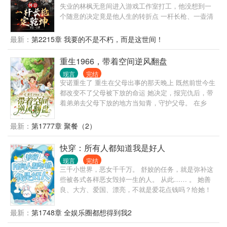
失业的林枫无意间进入游戏工作室打工，他没想到一
个随意的决定竟是他人生的转折点 一杆长枪、一壶清
酒，探秘境、打Boss。 不断变强的背后，是肩负起守
护这个世界的责任。
最新：
第2215章 我要的不是不朽，而是这世间！
重生1966，带着空间逆风翻盘
现言
完结
安诺重生了 重生在父母出事的那天晚上 既然前世今生
都改变不了父母被下放的命运 她决定，报完仇后，带
着弟弟去父母下放的地方当知青，守护父母。 在乡
下，安诺带着前世得来的物质空间和一身本领，活得
风生水起。
最新：
第1777章 聚餐（2）
快穿：所有人都知道我是好人
现言
完结
三千小世界，恶女千千万。 舒姣的任务，就是弥补这
些被各式各样恶女毁掉一生的人。 从此…… 。 她善
良、大方、爱国、漂亮，不就是爱花点钱吗？给她！
。 撒谎？什么撒谎？她那么柔弱、那么仁慈，怎么可
能撒谎呢？ 。 假名媛？不，她就是真名媛！ …… 简
最新：
第1748章 全娱乐圈都想得到我2
介无能，请看正文√ 注：并非全是爱情故事，架空文