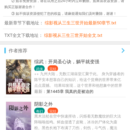
② 如非免费资源，请在试用之后24小时内立即删除。如果喜欢该资源，请
购买正版谢谢合作！
③ 如不慎该资源侵犯了您的权益，请麻烦通知我们及时删除，谢谢！
最新章节下载地址：
综影视从三生三世开始最新50章节.txt
TXT全文下载地址：
综影视从三生三世开始全文.txt
作者推荐
综武：开局圣心诀，躺平就变强
武侠
完结
++ 九州大陆，无数江湖庙堂汇聚于此。 身为穿越者的
陈平安本想靠自己的知识，给这个贫瘠的世界带来亿
点点震撼。 结果却发现，这个世界和他想象中的世界
有点不同。 一个小乞丐说要给他当厨师，这个乞丐名
最新：
第1445章 我真的是被迫的
叫黄蓉。 一身银衣的剑仙李寒衣来到他家，说要租他
的房子。 写的仙剑话本因为结局太悲，引得邀月上门
阴影之外
要用小皮鞭抽他。 东方不败也因为被他话本致郁，说
奇幻
完结
要请他吃绣花针。 随着找上门的女侠越来越多，陈平
黑木法杖在空中快速挥动，闪烁着无数魔纹的巨大法
安只得无奈大喊。 “我家真的住不下了！” 系统的出
阵嗡嗡低鸣。鲜血侵透了皮靴，冰冷的尸体化为齑
现，让他躺平之余也能提升实力。 他只想每天吃着小
粉。黑色长袍下布满了刀伤，剑伤，斗气伤，魔法