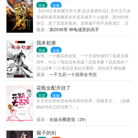
用。 林辰没有犹豫，这个时间段也没得选了。先激活
历史
连载
系统再说……谁知道从此一发不可收拾。 系统都激活
【2018王者荣耀文学大赛·征文参赛作品】关中汉子汤
了还不享受人生，那还等什么？ ……
章威和表哥孙啸冒在长安县城开个小饭馆，因为拒绝
拆迁，惹了混混宋魁涛。汤章威不得不连夜逃亡，没
想到忽然进入了晚唐。 更让他感到的可怕是，他进入
最新：
第2536章 神龟城里的高手
的时间居然是黄巢即将攻破长安的那个年代。 汤章威
与沙陀人李克用大战黄巢，以及黄巢的继承者朱温，
我本初唐
谱写了一曲热血长安的战歌。 凭着一把刀，一群兄
历史
连载
弟，他能挽救大唐的文明吗？ 请诸位看完这个故事，
程鸿，一个横店的龙套，一个天雷给滚到了初唐贞观
自然可以见个分晓。
四年，什么？我这还有亲戚？还是亲爹？还是真的？
怎么回事？(大家还是来起点看吧，现在还不够收藏
呢)P；很多人告诉我说，前面几章你改改吧！又不分
最新：
一千九百一十四章全书完
段，又没标点，影响阅读。简直就是小学生试卷添标
点断句的题目…… 我一直没改，倒不是一意孤行，而
花瓶女配开挂了
是这段承载着一个东西，至于是什么我就不卖惨了。
古言
连载
若是有机会说给你们听，海涵一下将就看吧！
女主经过和改变各种各样的世界，伪慢穿文。 （这糟
糕的书名已经没救了。）
最新：
在娱乐圈度假（29）
瘸子的剑