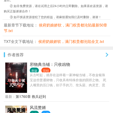
② 如非免费资源，请在试用之后24小时内立即删除。如果喜欢该资源，请
购买正版谢谢合作！
③ 如不慎该资源侵犯了您的权益，请麻烦通知我们及时删除，谢谢！
最新章节下载地址：
侯府奶娘娇软，满门权贵都沦陷最新50章
节.txt
TXT全文下载地址：
侯府奶娘娇软，满门权贵都沦陷全文.txt
作者推荐
邪物典当铺：只收凶物
悬疑
完结
从古时起，就存在这样着一家神秘当铺，不收金银珠
宝这些普通财物，只收具有特殊价值的阴邪之物。 死
人嘴里的压口钱，刽子手的刀、坟头菇、肉灵芝、昆
仑胎...... 邪物可害人亦可助人！ 经当铺的手一当一
卖，便能变邪为宝：升官发财、消灾解难、甚至逆天
最新：
第1760章 救兵赶到
改命！ 某些深夜，这家当铺还有许多古怪的客人光
顾。 事物没有好坏之分，永不满足的只有人心......
风流赘婿