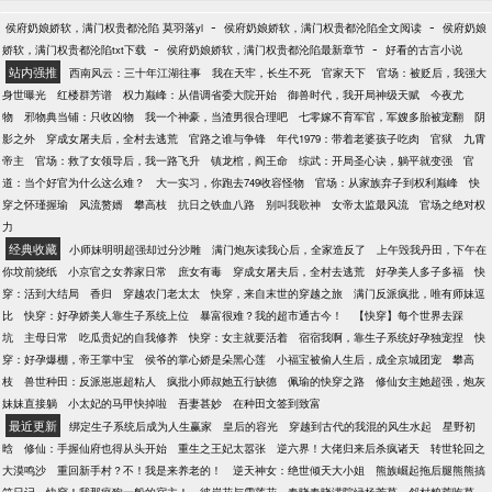
-
-
侯府奶娘娇软，满门权贵都沦陷 莫羽落yl
侯府奶娘娇软，满门权贵都沦陷全文阅读
侯府奶娘
-
-
娇软，满门权贵都沦陷txt下载
侯府奶娘娇软，满门权贵都沦陷最新章节
好看的古言小说
站内强推
西南风云：三十年江湖往事
我在天牢，长生不死
官家天下
官场：被贬后，我强大
身世曝光
红楼群芳谱
权力巅峰：从借调省委大院开始
御兽时代，我开局神级天赋
今夜尤
物
邪物典当铺：只收凶物
我一个神豪，当渣男很合理吧
七零嫁不育军官，军嫂多胎被宠翻
阴
影之外
穿成女屠夫后，全村去逃荒
官路之谁与争锋
年代1979：带着老婆孩子吃肉
官狱
九霄
帝主
官场：救了女领导后，我一路飞升
镇龙棺，阎王命
综武：开局圣心诀，躺平就变强
官
道：当个好官为什么这么难？
大一实习，你跑去749收容怪物
官场：从家族弃子到权利巅峰
快
穿之怀瑾握瑜
风流赘婿
攀高枝
抗日之铁血八路
别叫我歌神
女帝太监最风流
官场之绝对权
力
经典收藏
小师妹明明超强却过分沙雕
满门炮灰读我心后，全家造反了
上午毁我丹田，下午在
你坟前烧纸
小京官之女养家日常
庶女有毒
穿成女屠夫后，全村去逃荒
好孕美人多子多福
快
穿：活到大结局
香归
穿越农门老太太
快穿，来自末世的穿越之旅
满门反派疯批，唯有师妹逗
比
快穿：好孕娇美人靠生子系统上位
暴富很难？我的超市通古今！
【快穿】每个世界去踩
坑
主母日常
吃瓜贵妃的自我修养
快穿：女主就要活着
宿宿我啊，靠生子系统好孕独宠捏
快
穿：好孕爆棚，帝王掌中宝
侯爷的掌心娇是朵黑心莲
小福宝被偷人生后，成全京城团宠
攀高
枝
兽世种田：反派崽崽超粘人
疯批小师叔她五行缺德
佩瑜的快穿之路
修仙女主她超强，炮灰
妹妹直接躺
小太妃的马甲快掉啦
吾妻甚妙
在种田文签到致富
最近更新
绑定生子系统后成为人生赢家
皇后的容光
穿越到古代的我混的风生水起
星野初
晗
修仙：手握仙府也得从头开始
重生之王妃太嚣张
逆六界！大佬归来后杀疯诸天
转世轮回之
大漠鸣沙
重回新手村？不！我是来养老的！
逆天神女：绝世倾天大小姐
熊族崛起拖后腿熊熊搞