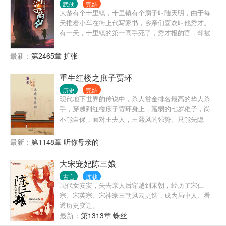
武侠
完结
大楚有个十里镇，十里镇有个瘸子叫陆天明，由于每
天推着小车在街上代写家书，乡亲们喜欢叫他秀才。
有一天，十里镇的第一高手死了，秀才报的官，却被
卷入一场暗流涌动的权力争夺之中。 那之后，十里镇
出了一个剑神。 没有人知道他是谁，只知道他来无影
最新：
第2465章 扩张
去无踪，杀人无形。 有一天代人写信时，有人问秀
才，为什么执笔时手一点都不抖。 秀才回他。 “你看
重生红楼之庶子贾环
我执笔，像不像执剑？” 自此，十里镇剑神，成了天下
历史
完结
的剑神。
现代地下世界的传说中，杀人赏金排名最高的华人杀
手，穿越到红楼庶子贾环身上，羸弱的七岁稚子，尚
不能自保，面对王夫人，王熙凤的强势。只能先隐
忍，以待来日，且看小贾环如何在红楼里低调的奋
斗，慢慢改变贾家被抄家的命运，闯出一片天地。
最新：
第1148章 听你母亲的
大宋宠妃陈三娘
古言
连载
现代女安安，失去亲人后穿越到宋朝，经历了宋仁
宗、宋英宗、宋神宗三朝风云更迭，成为局中人、看
透历史变迁。
最新：
第1313章 蛛丝