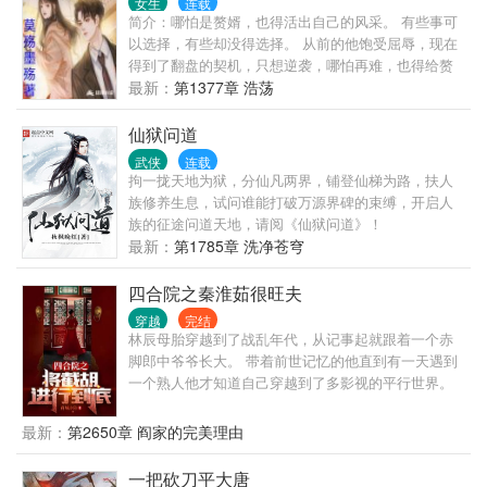
女生
连载
简介：哪怕是赘婿，也得活出自己的风采。 有些事可
以选择，有些却没得选择。 从前的他饱受屈辱，现在
得到了翻盘的契机，只想逆袭，哪怕再难，也得给赘
婿正名，来人间一趟，不能留有遗憾。 美人，江山，
最新：
第1377章 浩荡
我都要。
仙狱问道
武侠
连载
拘一拢天地为狱，分仙凡两界，铺登仙梯为路，扶人
族修养生息，试问谁能打破万源界碑的束缚，开启人
族的征途问道天地，请阅《仙狱问道》！
最新：
第1785章 洗净苍穹
四合院之秦淮茹很旺夫
穿越
完结
林辰母胎穿越到了战乱年代，从记事起就跟着一个赤
脚郎中爷爷长大。 带着前世记忆的他直到有一天遇到
一个熟人他才知道自己穿越到了多影视的平行世界。
娄家老爷子为了感谢爷爷救命之恩，给他们爷孙二人
安排进了南锣鼓巷九十五号院。林辰也被娄振华安排
最新：
第2650章 阎家的完美理由
进了轧钢厂医务室…… 在林辰的呼唤中系统姗姗来
迟，系统是觉醒了但是需要截胡一个女主才能激活使
一把砍刀平大唐