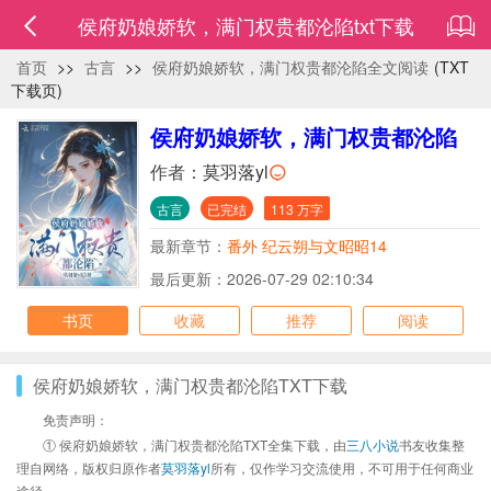
侯府奶娘娇软，满门权贵都沦陷txt下载
首页
>>
古言
>>
侯府奶娘娇软，满门权贵都沦陷全文阅读
(TXT
下载页)
侯府奶娘娇软，满门权贵都沦陷
作者：
莫羽落yl
古言
已完结
113 万字
最新章节：
番外 纪云朔与文昭昭14
最后更新：2026-07-29 02:10:34
书页
收藏
推荐
阅读
侯府奶娘娇软，满门权贵都沦陷TXT下载
免责声明：
① 侯府奶娘娇软，满门权贵都沦陷TXT全集下载，由
三八小说
书友收集整
理自网络，版权归原作者
莫羽落yl
所有，仅作学习交流使用，不可用于任何商业
途径。