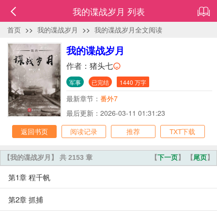
我的谍战岁月 列表
首页
>>
我的谍战岁月
>>
我的谍战岁月全文阅读
我的谍战岁月
作者：
猪头七
军事
已完结
1440 万字
最新章节：
番外7
最后更新：2026-03-11 01:31:23
返回书页
阅读记录
推荐
TXT下载
【我的谍战岁月】 共 2153 章
【
下一页
】 【
尾页
】
第1章 程千帆
第2章 抓捕