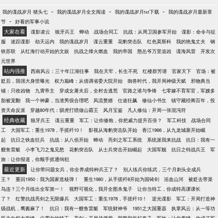
-
-
-
我的谍战岁月 猪头七
我的谍战岁月全文阅读
我的谍战岁月txt下载
我的谍战岁月最新章
-
节
好看的军事小说
大家在看
谍影凌云
狼牙兵王
蝉动
战场合同工
抗战：从周卫国参军开始
谍影：命令与征
服
迷踪谍影
劫天运内
我的谍战岁月
谍云重重
花豹突击队
红色莫斯科
我的艳鬼丈夫
钢
铁苏联
从红海行动开始的文娱
抗战之烽火燃血
我的帝国
憨怂爷万里追凶
谍海风雷
开发次
元世界
站内强推
西南风云：三十年江湖往事
我在天牢，长生不死
红楼群芳谱
官家天下
官场：被
贬后，我强大身世曝光
权力巅峰：从借调省委大院开始
御兽时代，我开局神级天赋
邪物典当
铺：只收凶物
九霄帝主
穿成女屠夫后，全村去逃荒
官路之谁与争锋
七零嫁不育军官，军嫂多
胎被宠翻
我一个神豪，当渣男很合理吧
风流赘婿
仕途狂飙
修仙小书生
镇守藏经阁百年，投
资天命反派
穿越80年代：驯虎打猎做山霸王
风月宝鉴
凡人修仙：开局一张混沌符
经典收藏
狼牙兵王
谍云重重
军工：让你修炮，你把威力提升百倍？
军工科技
战场合同
工
大国军工：重生1978，手搓歼10！
影视从海豹突击队开始
香江1966，从九龙城寨开始崛
起
抗日之铁血狂兵
抗战：从八佰开始
蝉动
亮剑之军工系统
系统派我来抗战
抗日：我有一
艘鱼雷艇
小李飞刀之鬼见愁
花豹突击队
从士兵突击开始崛起
大国军舰
抗日之特战兵王
军
旅：让你报道，你顺手抓通缉犯
最近更新
让你带问题女兵，你全养成特种兵王了？
别人练兵你练武，三个月刺头全成兵
王？
重回1950：我为国家造核弹！
重生1980，从手搓歼8开始为国铸剑
浴血山河
被贬去带菜
鸟连？三个月练出全军第一！
视野可视化，我开全图杀鬼子
让你当特工，你成特高课课长
了？
红警抗战亮剑之无限爆兵
大国军工：重生1978，手搓歼10！
逆光谍影
军工：开局打造神
级战机，鹰酱麻了！
抗日：我有一艘鱼雷艇
军统财神爷
1951之大国重器
执掌风云：从一等功