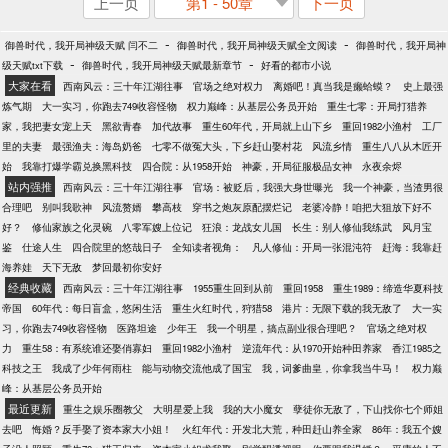
上一页
第1 - 50章
下一页
-
-
御兽时代，我开局神级天赋 闫不二
御兽时代，我开局神级天赋全文阅读
御兽时代，我开局神
-
-
级天赋txt下载
御兽时代，我开局神级天赋最新章节
好看的都市小说
大家在看
西南风云：三十年江湖往事
官场之绝对权力
离婚吧！真当我是癞蛤蟆？
史上最强
炼气期
大一实习，你跑去749收容怪物
权力巅峰：从基层公务员开始
重生七零：开局打猎养
家，我把妻女宠上天
黑欲青春
加代故事
重生60年代，开局就上山下乡
重回1982小渔村
工厂
里的夫妻
最强渔夫：海岛奶爸
七零不做冤大头，下乡赶山娶村花
风流乡情
重生八八从木匠开
始
我靠打爆学霸兑换黑科技
四合院：从1958开始
神豪，开局征服极品女神
永夜余烬
站内强推
西南风云：三十年江湖往事
官场：被贬后，我强大身世曝光
我一个神豪，当渣男很
合理吧
别叫我歌神
风流赘婿
攀高枝
穿书之炮灰原配摆烂记
老婆冷静！咱把大狙放下好不
好？
修仙家族之化灵碗
八零军嫂上位记
狂浪：龙战女儿国
长生：别人修仙我练武
风月宝
鉴
仕途人生
四合院里的悠哉日子
全知读者视角：
凡人修仙：开局一张混沌符
赶海：我靠赶
海养娃
天下无敌
梦回最初你安好
经典收藏
西南风云：三十年江湖往事
1955重生回到从前
重回1958
重生1989：缔造华夏科技
帝国
60年代：每日盲盒，悠闲生活
重生火红时代，狩猎58
港片：无限下载的我无敌了
大一实
习，你跑去749收容怪物
医路坦途
少年王
我一个明星，搞点副业很合理吧？
官场之绝对权
力
重生58：有系统谁还娶俏寡妇
重回1982小渔村
逆流年代：从1970开始种田养家
香江1985之
科技之王
我成了少年何雨柱
能与动物交流他成了国宝
我，词爹曲皇，你拿我当牛马！
权力巅
峰：从基层公务员开始
最近更新
重生之娱乐圈教父
大明星爱上我
我的大小魔女
孽徒你无敌了，下山找你七个师姐
去吧
悔婚？反手娶了资本家大小姐！
火红年代：开发北大荒，种田赶山养全家
86年：我五个嫂