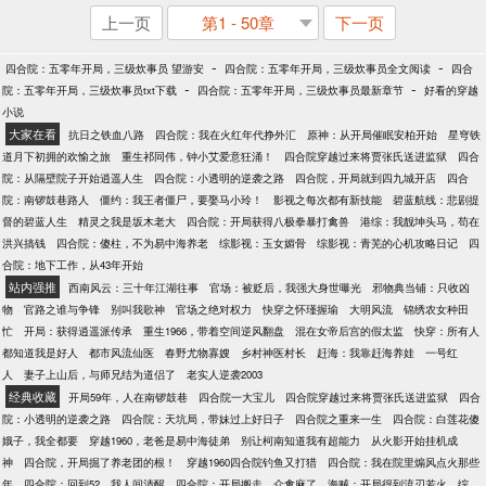
上一页
第1 - 50章
下一页
-
-
四合院：五零年开局，三级炊事员 望游安
四合院：五零年开局，三级炊事员全文阅读
四合
-
-
院：五零年开局，三级炊事员txt下载
四合院：五零年开局，三级炊事员最新章节
好看的穿越
小说
大家在看
抗日之铁血八路
四合院：我在火红年代挣外汇
原神：从开局催眠安柏开始
星穹铁
道月下初拥的欢愉之旅
重生祁同伟，钟小艾爱意狂涌！
四合院穿越过来将贾张氏送进监狱
四合
院：从隔壁院子开始逍遥人生
四合院：小透明的逆袭之路
四合院，开局就到四九城开店
四合
院：南锣鼓巷路人
僵约：我王者僵尸，要娶马小玲！
影视之每次都有新技能
碧蓝航线：悲剧提
督的碧蓝人生
精灵之我是坂木老大
四合院：开局获得八极拳暴打禽兽
港综：我靓坤头马，苟在
洪兴搞钱
四合院：傻柱，不为易中海养老
综影视：玉女媚骨
综影视：青芜的心机攻略日记
四
合院：地下工作，从43年开始
站内强推
西南风云：三十年江湖往事
官场：被贬后，我强大身世曝光
邪物典当铺：只收凶
物
官路之谁与争锋
别叫我歌神
官场之绝对权力
快穿之怀瑾握瑜
大明风流
锦绣农女种田
忙
开局：获得逍遥派传承
重生1966，带着空间逆风翻盘
混在女帝后宫的假太监
快穿：所有人
都知道我是好人
都市风流仙医
春野尤物寡嫂
乡村神医村长
赶海：我靠赶海养娃
一号红
人
妻子上山后，与师兄结为道侣了
老实人逆袭2003
经典收藏
开局59年，人在南锣鼓巷
四合院一大宝儿
四合院穿越过来将贾张氏送进监狱
四合
院：小透明的逆袭之路
四合院：天坑局，带妹过上好日子
四合院之重来一生
四合院：白莲花傻
娥子，我全都要
穿越1960，老爸是易中海徒弟
别让柯南知道我有超能力
从火影开始挂机成
神
四合院，开局掘了养老团的根！
穿越1960四合院钓鱼又打猎
四合院：我在院里煽风点火那些
年
四合院：回到52，我人间清醒
四合院：开局搬走，众禽麻了
海贼：开局得到流刃若火
综