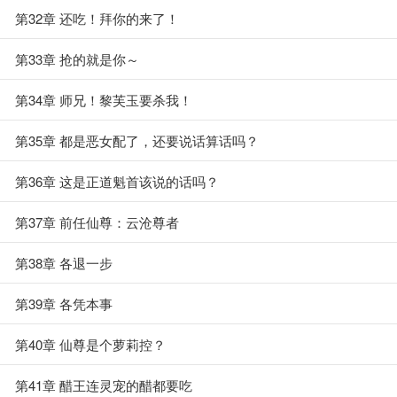
第32章 还吃！拜你的来了！
第33章 抢的就是你～
第34章 师兄！黎芙玉要杀我！
第35章 都是恶女配了，还要说话算话吗？
第36章 这是正道魁首该说的话吗？
第37章 前任仙尊：云沧尊者
第38章 各退一步
第39章 各凭本事
第40章 仙尊是个萝莉控？
第41章 醋王连灵宠的醋都要吃