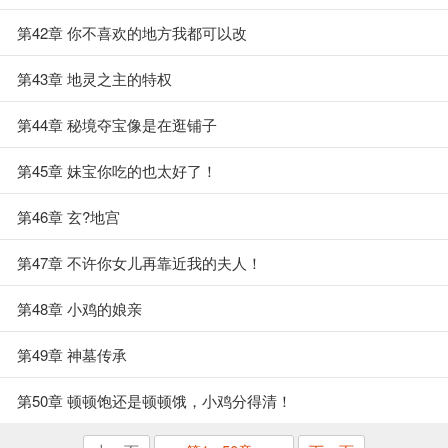
第42章 你不喜欢的地方我都可以改
第43章 地灵之主的特权
第44章 秘境夺宝像是在逛铺子
第45章 妹宝你吃的也太好了！
第46章 玄?地宫
第47章 不许你女儿再靠近我的夫人！
第48章 小鸡的娘亲
第49章 神墓传承
第50章 顿顿饱还是顿顿饿，小鸡分得清！