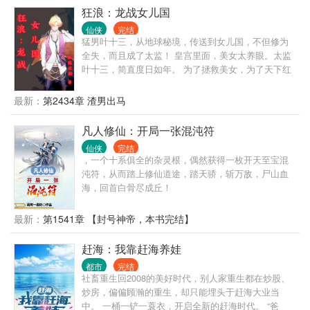
来的祖传的玉碗竟然是个宝贝，可以炼化灵物中的灵
狂浪：龙战女儿国
事实证明，霍少帅的确拿他没办法，只能将他宠到骨
气为灵液。 服用灵液修炼速度超快，还没有丹毒，比
子里，他在想这样的话，这家伙就不会离开他了吧？
仙侠
完结
丹药强多了。 凭借着化灵碗，李玄真到处搜刮灵物，
猛男叶十三，从地球秘境，传送到女儿国，不但修为
赚取灵石，最终走出了一条磕灵物修仙道路。
全失，而且成了太监！ 皇宫里面，美女太养眼。太监
叶十三，简直度日如年。 为了拯救美女，为了天下红
颜，叶十三奋发图强卧薪尝胆。 为了恢复男儿身，为
了成为真正的男子汉，太监叶十三，注定经历九九八
最新：
第2434章 渣男出马
十一难……
凡人修仙：开局一张混沌符
仙侠
完结
，一个十系俱全的杂灵根，偶然获得一枚开天至宝混
沌符，从而踏上修仙道途，踏天骄，斩万敌，尸山血
海，回首白骨尽成丘！
最新：
第1541章 【封号神帝，本书完结】
赶海：我靠赶海养娃
都市
完结
社畜重生回2008的美好时代，别人家重生都在炒股、
炒房，偏偏顾瀚的重生，却只能埋头于赶海大业当
中。 一桶一铲一蓑衣，开启全新的赶海时代。 “爸