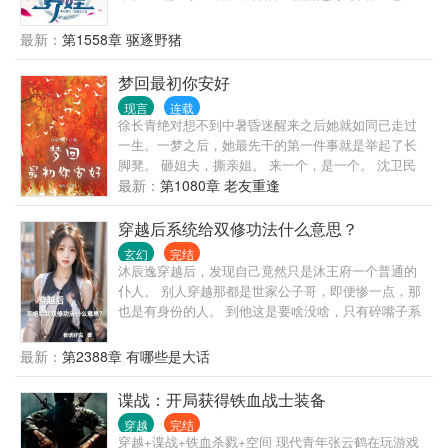
爸，今天要去抓大螃蟹吗？要赚很多很多钱哦？”
最新：
第1558章 驱逐野猪
梦回最初你安好
现言
连载
徐长青绝对想不到中暑昏迷醒来之后她就如同已走过
一生。一梦之后，她最先干的第一件事就是举起了长
脚凳。 砸姐夫，撕亲姐。 来一个，是一个。 沈卫民
心里一直珍藏着一个人。一生无悔无怨默默守护着
最新：
第1080章 老友重逢
她，等快她一步离世时方悟她对他并不是无意。 一朝
醒来，欣喜若狂的他发誓此生此世再也不当那个傻
穿越后系统给双修功法什么意思？
瓜，可等听她与前世不同之举？ 这是重生了，还是被
玄幻
完结
穿越了……
沐辰逸穿越后，发现自己竟然只是沐王府一个普通的
仆人。 别人穿越那都是世家公子哥，即便惨一点，那
也是有身份的人。 到他这是要啥没啥，只有碎嘴子系
统。 系统还给了本双修功法！ 能怎么办？ 苟起来，
要苟的有价值，大腿要抱，最好拿下！ 就算是跪，也
最新：
第2388章 有哪些是大话
要一路跪到巅峰！ ……
谍战：开局获得铁血战士装备
穿越
完结
穿越+谍战+铁血杀戮+空间 现代青年张云鹤在玩游戏