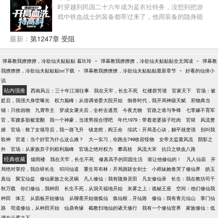
时穿越到民国二十六年成为蓝衣社特务，没想到把游
戏中铁血战士的装备都带过来了，他用装备的隐身能
力开局就血洗了特高科，杀得敌人胆寒，此后又轻松
获取敌人的情报信息，在隐蔽战线纵横捭阖。
最新：
第1247章 受阻
-
-
弹幕教我撩撩撩，冷欲仙夫贴贴贴 暮玖玲
弹幕教我撩撩撩，冷欲仙夫贴贴贴全文阅读
弹幕教
-
-
我撩撩撩，冷欲仙夫贴贴贴txt下载
弹幕教我撩撩撩，冷欲仙夫贴贴贴最新章节
好看的仙侠小
说
站内强推
西南风云：三十年江湖往事
我在天牢，长生不死
红楼群芳谱
官家天下
官场：被
贬后，我强大身世曝光
权力巅峰：从借调省委大院开始
御兽时代，我开局神级天赋
邪物典当
铺：只收凶物
九霄帝主
穿成女屠夫后，全村去逃荒
今夜尤物
官路之谁与争锋
七零嫁不育军
官，军嫂多胎被宠翻
我一个神豪，当渣男很合理吧
年代1979：带着老婆孩子吃肉
官狱
风流赘
婿
官场：救了女领导后，我一路飞升
镇龙棺，阎王命
综武：开局圣心诀，躺平就变强
别叫我
歌神
官道：当个好官为什么这么难？
大一实习，你跑去749收容怪物
女帝太监最风流
阴影之
外
官场：从家族弃子到权利巅峰
官场之绝对权力
攀高枝
风流大宋
抗日之铁血八路
经典收藏
烟雨楼
我在天牢，长生不死
修真高手的田园生活
谁让他修仙的！
凡人仙葫
开
局绝对掌控，我自研长生
叩问仙道
重生哥布林：开局跳斩女剑士
小师妹她卷哭了修仙界
皓玉
真仙
聚宝仙盆
修仙家族之化灵碗
凡人修仙：我有随身灵田
凡女修仙录
长生：我在教坊司千
秋万载
你们修仙，我种田
长生不死，从洞天福地开始
灰雾之上：诡秘王座
空间：他们修仙我
种田
体王
从面板开始修仙
从聊斋开始做狐仙
炼仙根，开仙路
修仙：我有青元仙山
掌门仙
路
苟道修仙，从种田开始
仙鼎奇缘
截教扫地仙的诸天修行
我有一个修仙世界
家族修仙：低
调在云雾之下