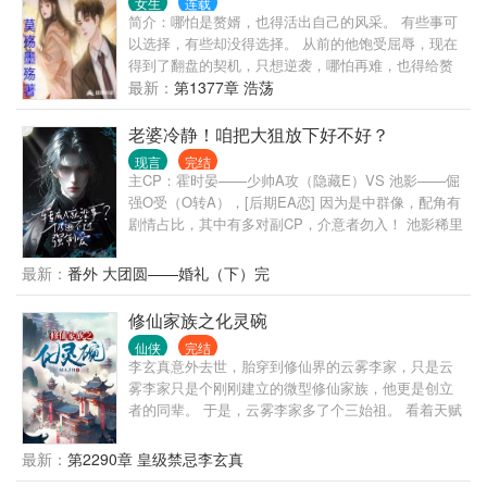
女生
连载
简介：哪怕是赘婿，也得活出自己的风采。 有些事可
以选择，有些却没得选择。 从前的他饱受屈辱，现在
得到了翻盘的契机，只想逆袭，哪怕再难，也得给赘
婿正名，来人间一趟，不能留有遗憾。 美人，江山，
最新：
第1377章 浩荡
我都要。
老婆冷静！咱把大狙放下好不好？
现言
完结
主CP：霍时晏——少帅A攻（隐藏E）VS 池影——倔
强O受（O转A），[后期EA恋] 因为是中群像，配角有
剧情占比，其中有多对副CP，介意者勿入！ 池影稀里
糊涂穿书了，成了一位柔弱的omega。 等他缓过神
后，发现这个不友好的鬼世界，好像只针对他。 跟他
最新：
番外 大团圆——婚礼（下）完
一起穿越的室友，不是alpha就是beta，凭什么他一个
大直男却是omega，他真的承受不来啊！ 不过好在，
修仙家族之化灵碗
迟来的金手指也是手指，他来个逆天改命，变成alpha
仙侠
完结
总行了吧！ 只是他没想到，这依然逃脱不了那个混蛋
李玄真意外去世，胎穿到修仙界的云雾李家，只是云
的魔爪。 某腹黑的军团少帅，勾唇无情嘲笑：“宝贝，
雾李家只是个刚刚建立的微型修仙家族，他更是创立
有件事忘了告诉你，我是Enigma，你现在可是我的专
者的同辈。 于是，云雾李家多了个三始祖。 看着天赋
属omega了，我说过你逃不掉的！” “是吗？”池影拿大
强大的家主哥，又看了看喜欢瞎忙活，浪费资质的二
狙抵在他额头，咬牙道：“信不信，我爆了你的狗头！”
姐，最后再感受着资质普通的自己，李玄真心累啊。
最新：
第2290章 皇级禁忌李玄真
霍少帅：“夫人冷静点，我要是死了，你可成鳏夫了！”
幸好穿越者配备着金手指的，他发现跟着自己穿越而
池影：“无所谓，再找一个。” ”霍少帅：“你敢！” 但是