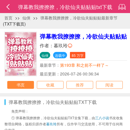
弹幕教我撩撩撩，冷欲仙夫贴贴贴txt下载
首页
>>
仙侠
>>
弹幕教我撩撩撩，冷欲仙夫贴贴贴最新章节
(TXT下载页)
弹幕教我撩撩撩，冷欲仙夫贴贴贴
作者：
暮玖玲
仙侠
连载中
85 万字
最新章节：
第193章 和之前不一样了～
最后更新：2026-07-26 00:36:34
书页
收藏
推荐
阅读
弹幕教我撩撩撩，冷欲仙夫贴贴贴TXT下载
免责声明：
① 弹幕教我撩撩撩，冷欲仙夫贴贴贴TXT全集下载，由
三八小说
书友收集
整理自网络，版权归原作者
暮玖玲
所有，仅作学习交流使用，不可用于任何商
业途径。