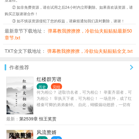
② 如非免费资源，请在试用之后24小时内立即删除。如果喜欢该资源，请
购买正版谢谢合作！
③ 如不慎该资源侵犯了您的权益，请麻烦通知我们及时删除，谢谢！
最新章节下载地址：
弹幕教我撩撩撩，冷欲仙夫贴贴贴最新50
章节.txt
TXT全文下载地址：
弹幕教我撩撩撩，冷欲仙夫贴贴贴全文.txt
作者推荐
红楼群芳谱
历史
完结
何为相公？ 进取功名者，可为相公！ 举案齐眉者，可
为相公！ 宰执天下者，可为相公！ 一场意外，成了红
楼秦可卿的弟弟秦钟。 自此，蝴蝶煽动翅膀，一切有
了小小的变化。
最新：
第2539章 恒王奖赏
风流赘婿